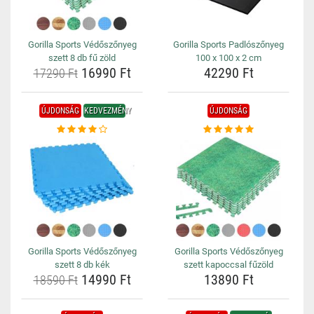
Gorilla Sports Védőszőnyeg
Gorilla Sports Padlószőnyeg
szett 8 db fű zöld
100 x 100 x 2 cm
16990 Ft
42290 Ft
17290 Ft
ÚJDONSÁG
KEDVEZMÉNY
ÚJDONSÁG
Gorilla Sports Védőszőnyeg
Gorilla Sports Védőszőnyeg
szett 8 db kék
szett kapoccsal fűzöld
14990 Ft
13890 Ft
18590 Ft