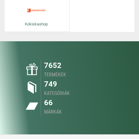
Kokiskashop
7652
TERMÉKEK
749
KATEGÓRIÁK
66
MÁRKÁK