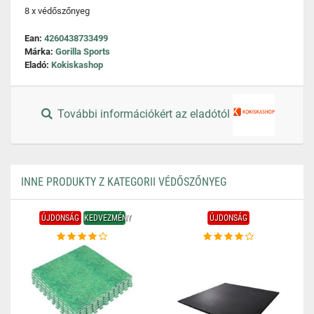
8 x védőszőnyeg
Ean:
4260438733499
Márka:
Gorilla Sports
Eladó:
Kokiskashop
További információkért az eladótól
INNE PRODUKTY Z KATEGORII VÉDŐSZŐNYEG
ÚJDONSÁG
KEDVEZMÉNY
ÚJDONSÁG