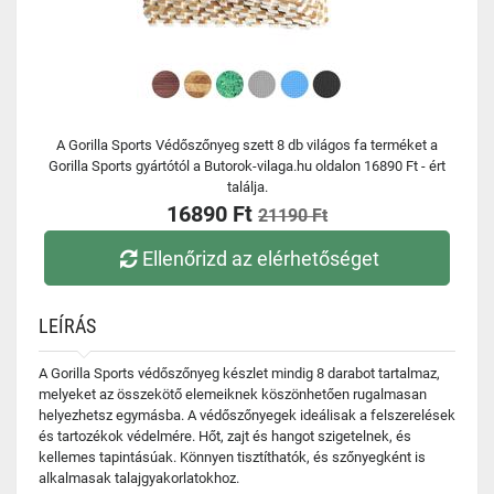
A Gorilla Sports Védőszőnyeg szett 8 db világos fa terméket a
Gorilla Sports gyártótól a Butorok-vilaga.hu oldalon 16890 Ft - ért
találja.
16890 Ft
21190 Ft
Ellenőrizd az elérhetőséget
LEÍRÁS
A Gorilla Sports védőszőnyeg készlet mindig 8 darabot tartalmaz,
melyeket az összekötő elemeiknek köszönhetően rugalmasan
helyezhetsz egymásba. A védőszőnyegek ideálisak a felszerelések
és tartozékok védelmére. Hőt, zajt és hangot szigetelnek, és
kellemes tapintásúak. Könnyen tisztíthatók, és szőnyegként is
alkalmasak talajgyakorlatokhoz.