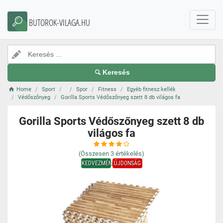
BUTOROK-VILAGA.HU
Keresés
Home
Sport
Spor
Fitness
Egyéb fitnesz kellék
Védőszőnyeg
Gorilla Sports Védőszőnyeg szett 8 db világos fa
Gorilla Sports Védőszőnyeg szett 8 db
világos fa
(Összesen
3
értékelés)
KEDVEZMÉNY
ÚJDONSÁG