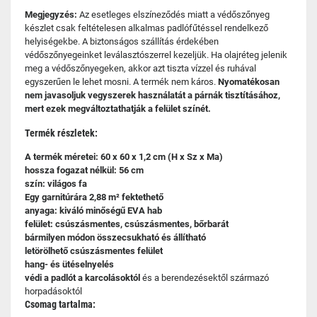
Megjegyzés:
Az esetleges elszíneződés miatt a védőszőnyeg
készlet csak feltételesen alkalmas padlófűtéssel rendelkező
helyiségekbe. A biztonságos szállítás érdekében
védőszőnyegeinket leválasztószerrel kezeljük. Ha olajréteg jelenik
meg a védőszőnyegeken, akkor azt tiszta vízzel és ruhával
egyszerűen le lehet mosni. A termék nem káros.
Nyomatékosan
nem javasoljuk vegyszerek használatát a párnák tisztításához,
mert ezek megváltoztathatják a felület színét.
Termék részletek:
A termék méretei: 60 x 60 x 1,2 cm (H x Sz x Ma)
hossza fogazat nélkül: 56 cm
szín: világos fa
Egy garnitúrára 2,88 m² fektethető
anyaga: kiváló minőségű EVA hab
felület: csúszásmentes, csúszásmentes, bőrbarát
bármilyen módon összecsukható és állítható
letörölhető csúszásmentes felület
hang- és ütéselnyelés
védi a padlót a karcolásoktól
és a berendezésektől származó
horpadásoktól
Csomag tartalma: