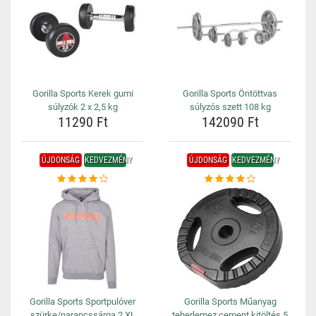
Gorilla Sports Kerek gumi
Gorilla Sports Öntöttvas
súlyzók 2 x 2,5 kg
súlyzós szett 108 kg
11290 Ft
142090 Ft
ÚJDONSÁG
KEDVEZMÉNY
ÚJDONSÁG
KEDVEZMÉNY
Gorilla Sports Sportpulóver
Gorilla Sports Műanyag
szürke/narancssárga 2 XL
teherlemez cement kitöltés 5