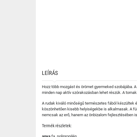
LEÍRÁS
Hozz több mozgást és örömet gyermeked szobájába. A szé
minden nap aktív szórakozásban lehet részük. A tornaka
A rudak kiváló minőségű természetes fából készültek é
köszönhetően kisebb helyiségekbe is alkalmasak. A f
nemcsak az erő, hanem az önbizalom fejlesztésében is
Termék részletek:
anya
fa, polipropilén