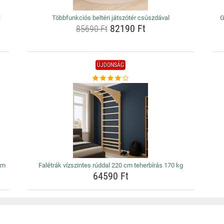
i
Többfunkciós beltéri játszótér csúszdával
G
82190 Ft
85690 Ft
ÚJDONSÁG
cm
Falétrák vízszintes rúddal 220 cm teherbírás 170 kg
64590 Ft