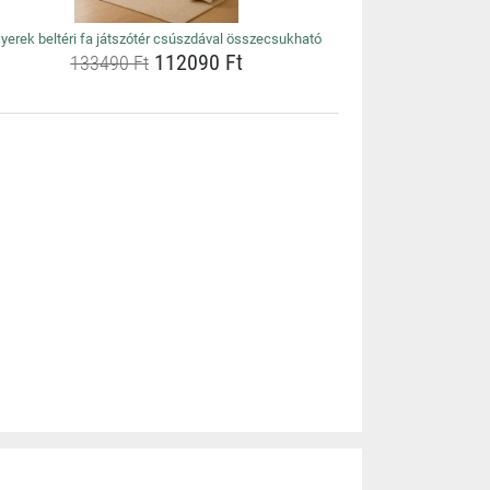
yerek beltéri fa játszótér csúszdával összecsukható
112090 Ft
133490 Ft