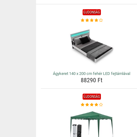
ÚJDONSÁG
Ágykeret 140 x 200 cm fehér LED fejtámlával
88290 Ft
ÚJDONSÁG