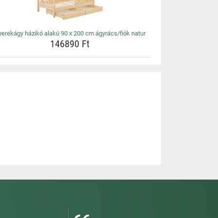
erekágy házikó alakú 90 x 200 cm ágyrács/fiók natur
146890 Ft