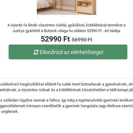
A Gyerek fa létrák vízszintes rúddal, gyűrűkkel, kötéllétrával terméket a
Juskys gyártótól a Butorok-vilaga.hu oldalon 52990 Ft - ért találja.
52990 Ft
56990 Ft
Ellenőrizd az elérhetőséget
leskörű kiegészítőkkel ellátott fa rudak teret biztosítanak a gyerekeknek, ahol
rikáknak, a vízszintes rúdnak és a kötéllétrának köszönhetően a hétköznapi ját
s szilárdan rögzítve vannak a falhoz, így még a legintenzívebb gyermeki tevéke
üggesztőelemek könnyen cserélhetők a gyermek hangulata vagy életkora szerin
 segítenek.