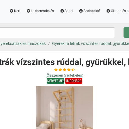
Kert
Lakberendezés
Sport
Szabadidő
Otthon és k
yereksátrak és mászókák
Gyerek fa létrák vízszintes rúddal, gyűrűkkel
trák vízszintes rúddal, gyűrűkkel, 
(Összesen
5
értékelés)
KEDVEZMÉNY
ÚJDONSÁG