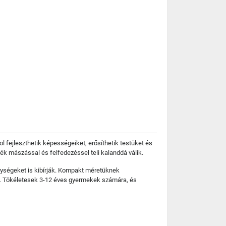
 fejleszthetik képességeiket, erősíthetik testüket és
ék mászással és felfedezéssel teli kalanddá válik.
nységeket is kibírják. Kompakt méretüknek
t. Tökéletesek 3-12 éves gyermekek számára, és