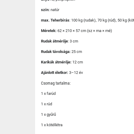
szín:
natúr
max. Teherbírás
: 100 kg (rudak), 70 kg (rúd), 50 kg (kö
Méretek:
62 × 210 × 57 cm (sz × ma × mé)
Rudak átmérője
: 3 cm
Rudak távolsága:
25 cm
Karikák átmérője:
12 cm
Ajánlott életkor:
3–12 év
Csomag tartalma:
1 x farúd
1 x rúd
1 x gyűrű
1 x kötéllétra