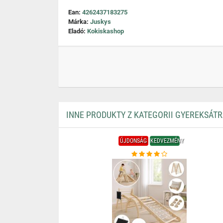
Ean:
4262437183275
Márka:
Juskys
Eladó:
Kokiskashop
INNE PRODUKTY Z KATEGORII GYEREKSÁT
ÚJDONSÁG
KEDVEZMÉNY