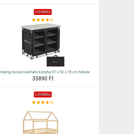
ÚJDONSÁG
mping összecsukható konyha 97 x 50 x 78 cm fekete
35890 Ft
ÚJDONSÁG