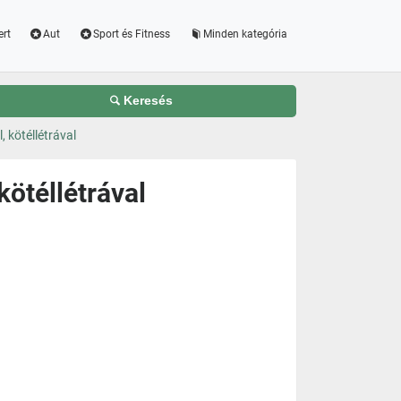
ert
Aut
Sport és Fitness
Minden kategória
Keresés
, kötéllétrával
kötéllétrával