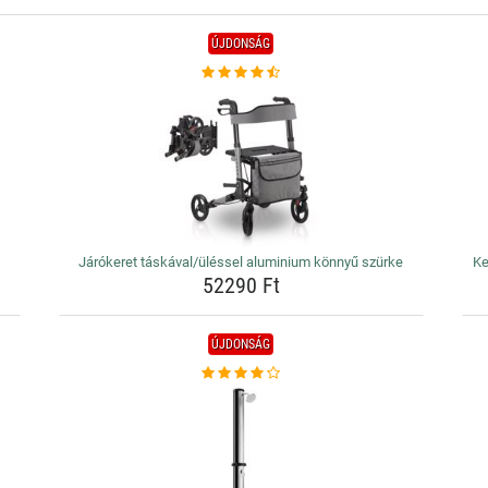
ÚJDONSÁG
Járókeret táskával/üléssel aluminium könnyű szürke
Ke
52290 Ft
ÚJDONSÁG