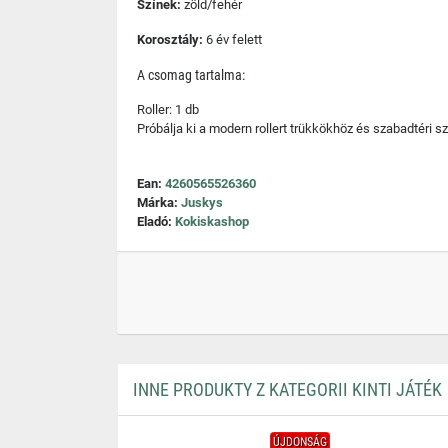
Színek:
zöld/fehér
Korosztály:
6 év felett
A csomag tartalma:
Roller: 1 db
Próbálja ki a modern rollert trükkökhöz és szabadtéri 
Ean:
4260565526360
Márka:
Juskys
Eladó:
Kokiskashop
INNE PRODUKTY Z KATEGORII KINTI JÁTÉK
ÚJDONSÁG