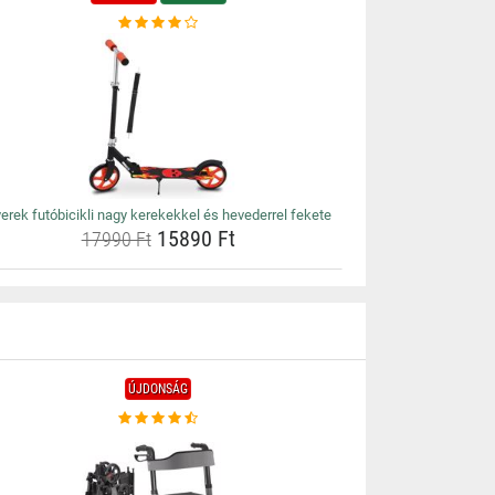
erek futóbicikli nagy kerekekkel és hevederrel fekete
15890 Ft
17990 Ft
ÚJDONSÁG