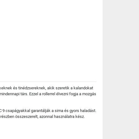
keknek és tinédzsereknek, akik szeretik a kalandokat
ndennapi társ. Ezzel a rollerrel élvezni fogja a mozgás
C 9 csapágyakkal garantálják a sima és gyors haladást.
 részben összeszerelt, azonnal használatra kész.