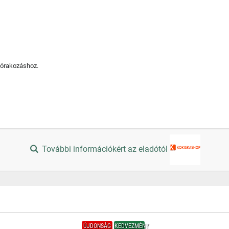
szórakozáshoz.
További információkért az eladótól
ÚJDONSÁG
KEDVEZMÉNY