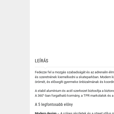
LEÍRÁS
Fedezze fel a mozgás szabadságát és az adrenalin élmé
és szeretnének kiemelkedni a skateparkban. Modern kial
örömét, és elősegíti gyermeke önbizalmának és koordin
A stabil alumínium és acél szerkezet biztosítja a biz
A 360°-ban forgatható kormány, a TPR markolatok és a 
A 5 legfontosabb előny
Modern design
– A színes részletek és a street stílus 