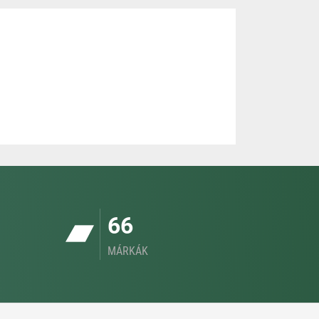
66
MÁRKÁK