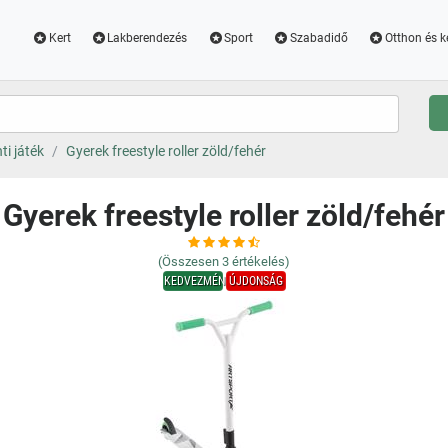
Kert
Lakberendezés
Sport
Szabadidő
Otthon és k
ti játék
Gyerek freestyle roller zöld/fehér
Gyerek freestyle roller zöld/fehér
(Összesen
3
értékelés)
KEDVEZMÉNY
ÚJDONSÁG