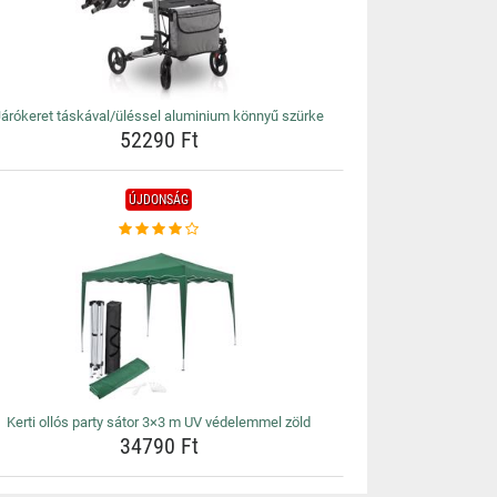
Járókeret táskával/üléssel aluminium könnyű szürke
52290 Ft
ÚJDONSÁG
Kerti ollós party sátor 3×3 m UV védelemmel zöld
34790 Ft