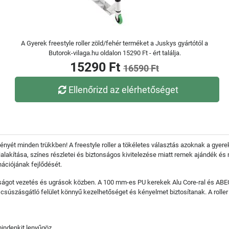
A Gyerek freestyle roller zöld/fehér terméket a Juskys gyártótól a
Butorok-vilaga.hu oldalon 15290 Ft - ért találja.
15290 Ft
16590 Ft
Ellenőrizd az elérhetőséget
nyét minden trükkben! A freestyle roller a tökéletes választás azoknak a gyere
akítása, színes részletei és biztonságos kivitelezése miatt remek ajándék és mi
ációjának fejlődését.
tonságot vezetés és ugrások közben. A 100 mm-es PU kerekek Alu Core-ral és ABE
csúszásgátló felület könnyű kezelhetőséget és kényelmet biztosítanak. A roller
mindenkit lenyűgöz.