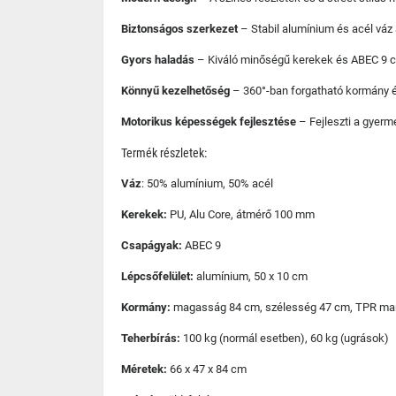
Biztonságos szerkezet
– Stabil alumínium és acél váz
Gyors haladás
– Kiváló minőségű kerekek és ABEC 9 
Könnyű kezelhetőség
– 360°-ban forgatható kormány é
Motorikus képességek fejlesztése
– Fejleszti a gyerm
Termék részletek:
Váz
: 50% alumínium, 50% acél
Kerekek:
PU, Alu Core, átmérő 100 mm
Csapágyak:
ABEC 9
Lépcsőfelület:
alumínium, 50 x 10 cm
Kormány:
magasság 84 cm, szélesség 47 cm, TPR ma
Teherbírás:
100 kg (normál esetben), 60 kg (ugrások)
Méretek:
66 x 47 x 84 cm