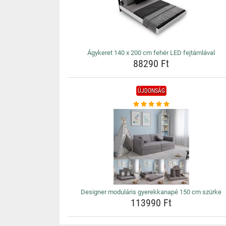
Ágykeret 140 x 200 cm fehér LED fejtámlával
88290 Ft
ÚJDONSÁG
Designer moduláris gyerekkanapé 150 cm szürke
113990 Ft