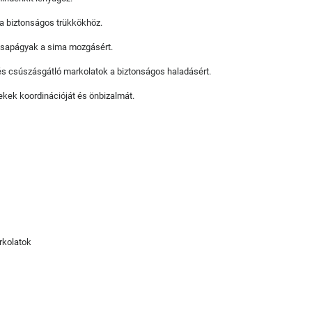
 a biztonságos trükkökhöz.
csapágyak a sima mozgásért.
s csúszásgátló markolatok a biztonságos haladásért.
ekek koordinációját és önbizalmát.
rkolatok