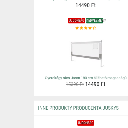
14490 Ft
ÚJDONSÁG
KEDVEZMÉNY
Gyerekágy rács Jaron 180 cm állítható magasságú
14490 Ft
15390 Ft
INNE PRODUKTY PRODUCENTA JUSKYS
ÚJDONSÁG