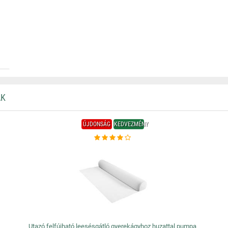
AK
ÚJDONSÁG
KEDVEZMÉNY
Utazó felfújható leesésgátló gyerekágyhoz huzattal pumpa