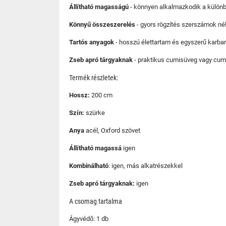
Állítható magasságú
- könnyen alkalmazkodik a külön
Könnyű összeszerelés
- gyors rögzítés szerszámok nél
Tartós anyagok
- hosszú élettartam és egyszerű karban
Zseb apró tárgyaknak
- praktikus cumisüveg vagy cumi
Termék részletek:
Hossz:
200 cm
Szín:
szürke
Anya
acél, Oxford szövet
Állítható magassá
igen
Kombinálható
: igen, más alkatrészekkel
Zseb apró tárgyaknak:
igen
A csomag tartalma
Ágyvédő: 1 db