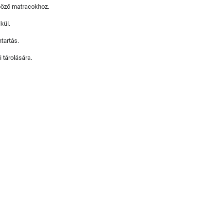
böző matracokhoz.
kül.
tartás.
 tárolására.