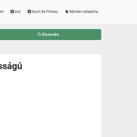
ert
Aut
Sport és Fitness
Minden kategória
Keresés
sságú