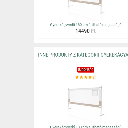
Gyerekágyvédő 180 cm,állítható magasságú
14490 Ft
INNE PRODUKTY Z KATEGORII GYEREKÁGY
ÚJDONSÁG
Gyerekágyvédő 180 cm,állítható magasságú