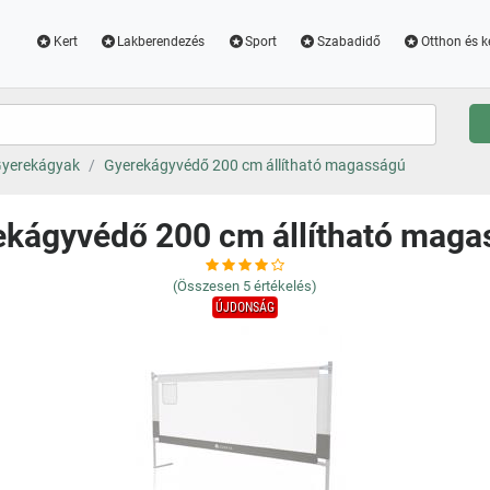
Kert
Lakberendezés
Sport
Szabadidő
Otthon és k
yerekágyak
Gyerekágyvédő 200 cm állítható magasságú
ekágyvédő 200 cm állítható maga
(Összesen
5
értékelés)
ÚJDONSÁG