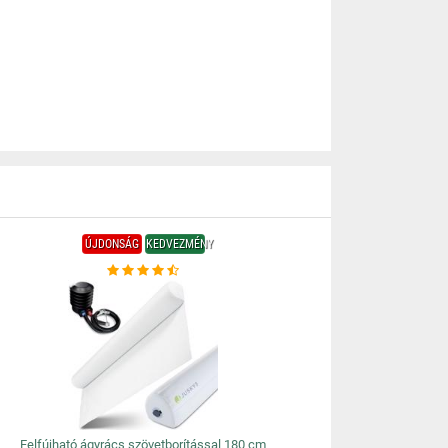
ÚJDONSÁG
KEDVEZMÉNY
Felfújható ágyrács szövetborítással 180 cm