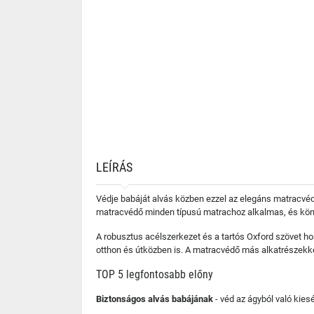
LEÍRÁS
Védje babáját alvás közben ezzel az elegáns matracvéd
matracvédő minden típusú matrachoz alkalmas, és kön
A robusztus acélszerkezet és a tartós Oxford szövet ho
otthon és útközben is. A matracvédő más alkatrészekk
TOP 5 legfontosabb előny
Biztonságos alvás babájának
- véd az ágyból való kiesé