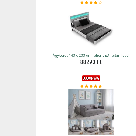
Ágykeret 140 x 200 cm fehér LED fejtámlával
88290 Ft
ÚJDONSÁG