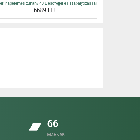
téri napelemes zuhany 40 L esőfejjel és szabályozással
66890 Ft
66
MÁRKÁK