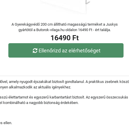
A Gyerekágyvédő 200 cm állítható magasságú terméket a Juskys
gyártótól a Butorok-vilaga.hu oldalon 16490 Ft - ért találja.
16490 Ft
Ellenőrizd az elérhetőséget
ővel, amely nyugodt éjszakákat biztosít gondtalanul. A praktikus zsebnek kös
nyen alkalmazkodik az aktuális igényekhez.
sszú élettartamot és egyszerű karbantartást biztosít. Az egyszerű összecsukás 
el kombinálható a nagyobb biztonság érdekében.
s ellen.