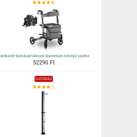
Járókeret táskával/üléssel aluminium könnyű szürke
52290 Ft
ÚJDONSÁG