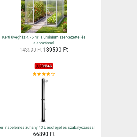
Kerti üvegház 4,75 m² alumínium szerkezettel és
alapozással
139590 Ft
143990 Ft
ÚJDONSÁG
téri napelemes zuhany 40 L esőfejjel és szabályozással
66890 Ft