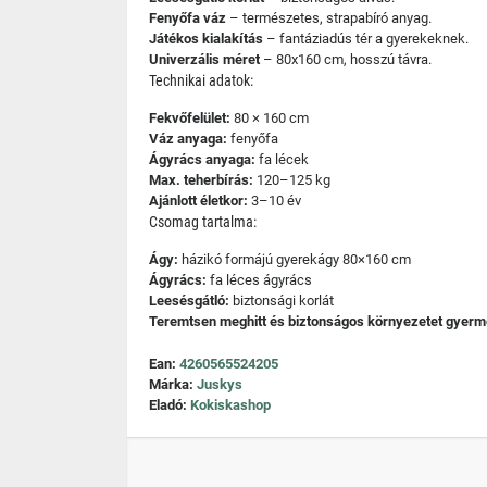
Fenyőfa váz
– természetes, strapabíró anyag.
Játékos kialakítás
– fantáziadús tér a gyerekeknek.
Univerzális méret
– 80x160 cm, hosszú távra.
Technikai adatok:
Fekvőfelület:
80 × 160 cm
Váz anyaga:
fenyőfa
Ágyrács anyaga:
fa lécek
Max. teherbírás:
120–125 kg
Ajánlott életkor:
3–10 év
Csomag tartalma:
Ágy:
házikó formájú gyerekágy 80×160 cm
Ágyrács:
fa léces ágyrács
Leesésgátló:
biztonsági korlát
Teremtsen meghitt és biztonságos környezetet gyer
Ean:
4260565524205
Márka:
Juskys
Eladó:
Kokiskashop