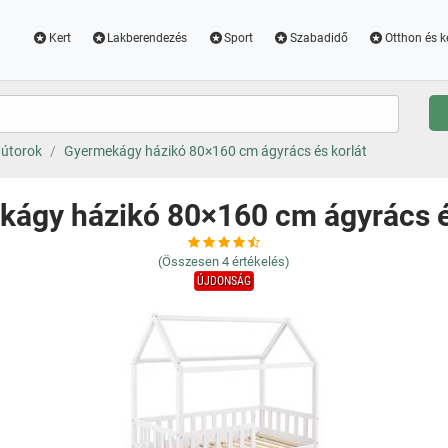
Kert
Lakberendezés
Sport
Szabadidő
Otthon és k
útorok
Gyermekágy házikó 80×160 cm ágyrács és korlát
ágy házikó 80×160 cm ágyrács é
(Összesen
4
értékelés)
ÚJDONSÁG