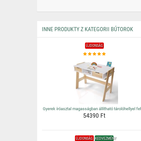
INNE PRODUKTY Z KATEGORII BÚTOROK
ÚJDONSÁG
Gyerek íróasztal magasságban állítható tárolóhellyel fe
54390 Ft
ÚJDONSÁG
KEDVEZMÉNY