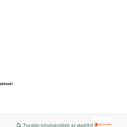
mekének!
További információkért az eladótól