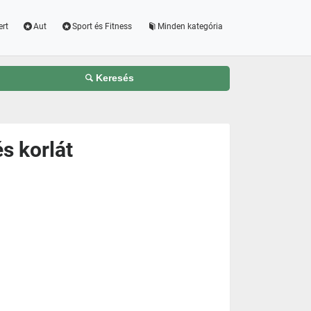
ert
Aut
Sport és Fitness
Minden kategória
Keresés
s korlát