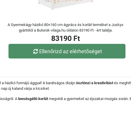
A Gyermekágy házikó 80×160 cm ágyrács és korlát terméket a Juskys
gyártótól a Butorok-vilaga.hu oldalon 83190 Ft - ért találja.
83190 Ft
Ellenőrizd az elérhetőséget
 a házikó formájú ággyal! A barátságos dizájn
ösztönzi a kreativitást
és meghitt
 nap új kaland várja a kicsiket.
ósságról. A
leesésgátló korlát
megvédi a gyermeket az éjszakai mozgás során. E