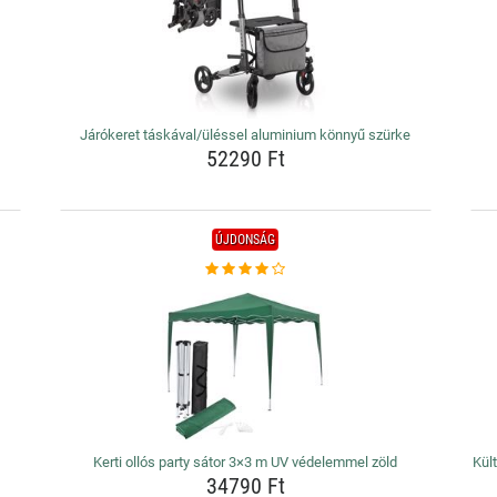
Járókeret táskával/üléssel aluminium könnyű szürke
52290 Ft
ÚJDONSÁG
Kerti ollós party sátor 3×3 m UV védelemmel zöld
Kül
34790 Ft