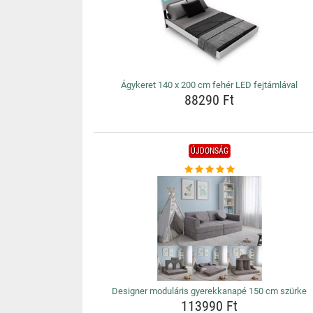
Ágykeret 140 x 200 cm fehér LED fejtámlával
88290 Ft
ÚJDONSÁG
Designer moduláris gyerekkanapé 150 cm szürke
113990 Ft