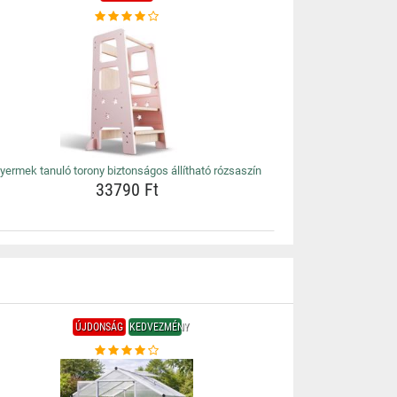
yermek tanuló torony biztonságos állítható rózsaszín
33790 Ft
ÚJDONSÁG
KEDVEZMÉNY