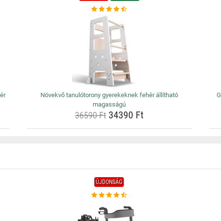
ér
Növekvő tanulótorony gyerekeknek fehér állítható
G
magasságú
34390 Ft
36590 Ft
ÚJDONSÁG