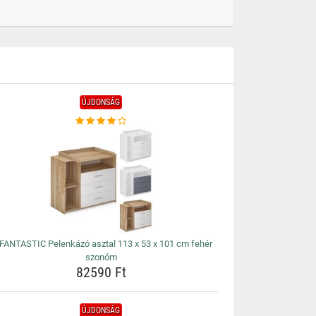
ÚJDONSÁG
FANTASTIC Pelenkázó asztal 113 x 53 x 101 cm fehér
szonóm
82590 Ft
ÚJDONSÁG