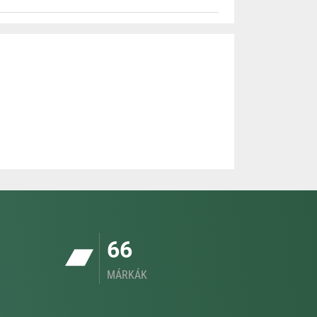
66
MÁRKÁK