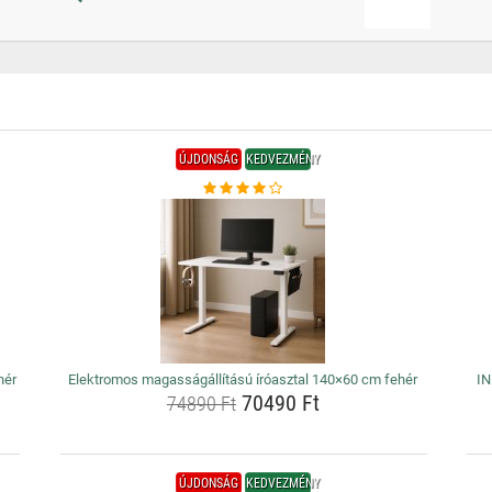
ÚJDONSÁG
KEDVEZMÉNY
hér
Elektromos magasságállítású íróasztal 140×60 cm fehér
IN
70490 Ft
74890 Ft
ÚJDONSÁG
KEDVEZMÉNY