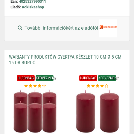
Ean:
4025327990311
Eladó:
Kokiskashop
További információkért az eladótól
WARIANTY PRODUKTÓW GYERTYA KÉSZLET 10 CM Ø 5 CM
16 DB BORDÓ
ÚJDONSÁG
KEDVEZMÉNY
ÚJDONSÁG
KEDVEZMÉNY