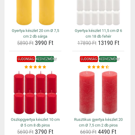
Gyertya készlet 20 cm Ø 7,5
Gyertya készlet 11,5 cm Ø 6
cm 2 db sárga
cm 18 db fehér
3990 Ft
13190 Ft
5890 Ft
17890 Ft
ÚJDONSÁG
KEDVEZMÉNY
ÚJDONSÁG
KEDVEZMÉNY
Oszlopgyertya készlet 10 cm
Rusztikus gyertya készlet 20
Ø 5 cm 8 db piros
cm Ø 7,5 cm 2 db piros
3790 Ft
4490 Ft
5690 Ft
6690 Ft