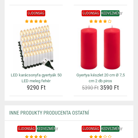
ÚJDONSÁG
ÚJDONSÁG
KEDVEZMÉNY
LED karácsonyfa gyertyák 50
Gyertya készlet 20 cm Ø 7,5
LED meleg fehér
cm 2 db piros
9290 Ft
3590 Ft
5390 Ft
INNE PRODUKTY PRODUCENTA OSTATNÍ
ÚJDONSÁG
KEDVEZMÉNY
ÚJDONSÁG
KEDVEZMÉNY