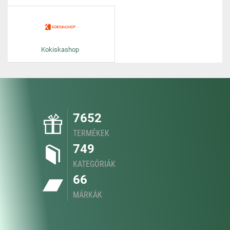
Kokiskashop
7652
TERMÉKEK
749
KATEGÓRIÁK
66
MÁRKÁK