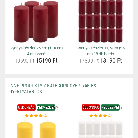
Gyertyakészlet 25 cm Ø 10 cm
Gyertya készlet 11,5 cm Ø 6
4 db bordó
cm 18 db bordó
15190 Ft
13190 Ft
19590 Ft
17890 Ft
INNE PRODUKTY Z KATEGORII GYERTYÁK ÉS
GYERTYATARTÓK
ÚJDONSÁG
KEDVEZMÉNY
ÚJDONSÁG
KEDVEZMÉNY