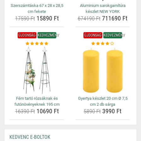
Szerszámtáska 67 x 28 x 28,5
Aluminium sarokgarnítúra
cm fekete
készlet NEW YORK
15890 Ft
711690 Ft
17590 Ft
674190 Ft
ÚJDONSÁG
KEDVEZMÉNY
ÚJDONSÁG
KEDVEZMÉNY
Fém tartó rózsáknak és
Gyertya készlet 20 cm Ø 7,5
futónövényeknek 195 cm
cm 2 db sárga
10690 Ft
3990 Ft
16390 Ft
5890 Ft
KEDVENC E-BOLTOK