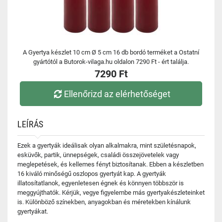
A Gyertya készlet 10 cm Ø 5 cm 16 db bordó terméket a Ostatní
gyártótól a Butorok-vilaga.hu oldalon 7290 Ft - ért találja.
7290 Ft
Ellenőrizd az elérhetőséget
LEÍRÁS
Ezek a gyertyák ideálisak olyan alkalmakra, mint születésnapok,
esküvők, partik, ünnepségek, családi összejövetelek vagy
meglepetések, és kellemes fényt biztosítanak. Ebben a készletben
16 kiváló minőségű oszlopos gyertyát kap. A gyertyák
illatosítatlanok, egyenletesen égnek és könnyen többször is
meggyújthatók. Kérjük, vegye figyelembe más gyertyakészleteinket
is. Különböző színekben, anyagokban és méretekben kínálunk
gyertyákat.