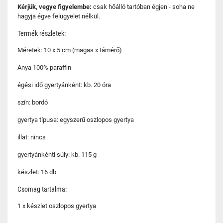
Kérjük, vegye figyelembe:
csak hőálló tartóban égjen - soha ne
hagyja égve felügyelet nélkül.
Termék részletek:
Méretek: 10 x 5 cm (magas x támérő)
Anya 100% paraffin
égési idő gyertyánként: kb. 20 óra
szín: bordó
gyertya típusa: egyszerű oszlopos gyertya
illat: nincs
gyertyánkénti súly: kb. 115 g
készlet: 16 db
Csomag tartalma:
1 x készlet oszlopos gyertya