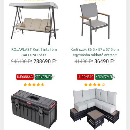
ROJAPLAST Kerti hinta fém
Kerti szék 86,5 x 57 x 57,5 cm
SALERNO bézs
egymásba rakható antracit
288690 Ft
36490 Ft
246190 Ft
41490 Ft
ÚJDONSÁG
KEDVEZMÉNY
ÚJDONSÁG
KEDVEZMÉNY