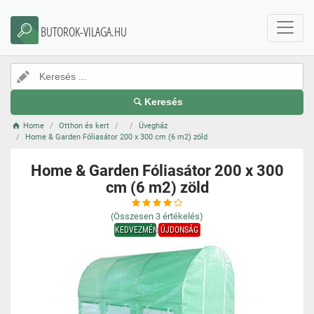
BUTOROK-VILAGA.HU
Keresés
Home
Otthon és kert
Üvegház
Home & Garden Fóliasátor 200 x 300 cm (6 m2) zöld
Home & Garden Fóliasátor 200 x 300
cm (6 m2) zöld
(Összesen
3
értékelés)
KEDVEZMÉNY
ÚJDONSÁG