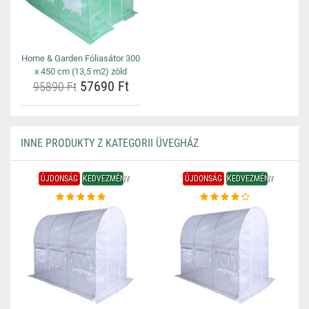
Home & Garden Fóliasátor 300
x 450 cm (13,5 m2) zöld
57690 Ft
95890 Ft
INNE PRODUKTY Z KATEGORII ÜVEGHÁZ
ÚJDONSÁG
KEDVEZMÉNY
ÚJDONSÁG
KEDVEZMÉNY