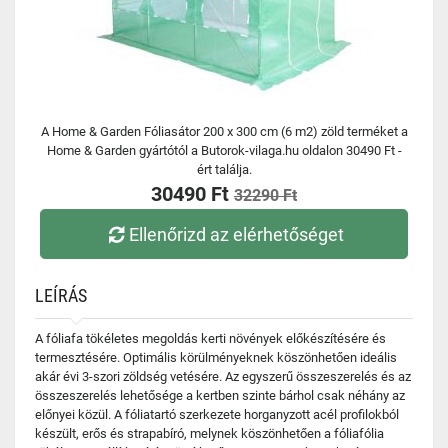
A Home & Garden Fóliasátor 200 x 300 cm (6 m2) zöld terméket a
Home & Garden gyártótól a Butorok-vilaga.hu oldalon 30490 Ft -
ért találja.
30490 Ft
32290 Ft
Ellenőrizd az elérhetőséget
LEÍRÁS
A fóliafa tökéletes megoldás kerti növények előkészítésére és
termesztésére. Optimális körülményeknek köszönhetően ideális
akár évi 3-szori zöldség vetésére. Az egyszerű összeszerelés és az
összeszerelés lehetősége a kertben szinte bárhol csak néhány az
előnyei közül. A fóliatartó szerkezete horganyzott acél profilokból
készült, erős és strapabíró, melynek köszönhetően a fóliafólia