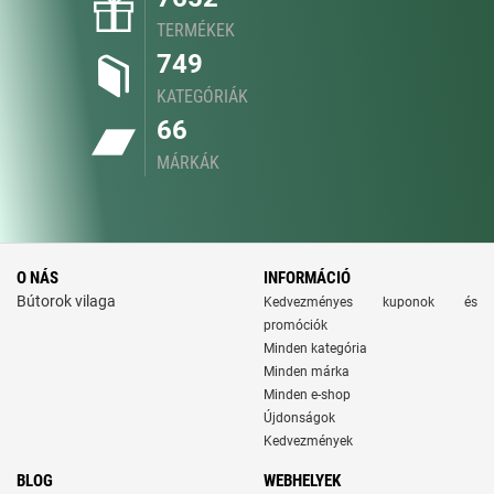
TERMÉKEK
749
KATEGÓRIÁK
66
MÁRKÁK
O NÁS
INFORMÁCIÓ
Bútorok vilaga
Kedvezményes kuponok és
promóciók
Minden kategória
Minden márka
Minden e-shop
Újdonságok
Kedvezmények
BLOG
WEBHELYEK