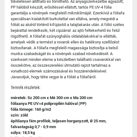
tökéletesen állítható és tömíthető. Az anyagszerkezetbe ágyazott,
PP hálóból készült, erősítéssel ellátott, tartós PE UV-4 fólia
garantálja a növények megfelelő mikroklímáját. Ezenkívül a fóliafa
speciálisan kialakított burkolattal van ellátva, amely megvédi a
fóliát az alulról történő kifújástól a talajtakarás után. A fólió széles
bejárattal rendelkezik, két cipzárral az ajtó feltekerhető és felül
rögzíthető. A fóliafát szúnyoghálós oldalablakokkal is ellátták,
amelyek védik a termést a rovarok ellen és hatékony szellőzést
biztosítanak. A fóliafa megfelelő magassága biztosítja a belső
munka szabadságát és a növények szabad növekedését. A
szerkezet minden eleme a készletben található csavarokkal van
összekötve, az összeszerelési útmutató rajzot tartalmaz a
vonatkozó elemek számozásával és hozzárendelésével.
Javasoljuk, hogy télre vegye le a fóliát a fóliafáról.
Termék részletek:
méretek: Sz 200 cm x Mé 300 cm x Ma 200 cm
fóliaanya PE UV=4 polipropilén hálóval (PP)
fólia tömege: 160 g/m2
szín: zöld
építőanya fém profilok, teljesen horganyzott, Ø 25 mm,
falvastagság 0,7 - 0,9 mm
súlya: 18,5 kg