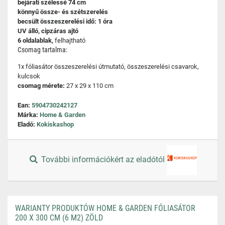
bejárati szélessé 74 cm
könnyű össze- és szétszerelés
becsült összeszerelési idő: 1 óra
UV álló, cipzáras ajtó
6 oldalablak,
felhajtható
Csomag tartalma:
1x fóliasátor összeszerelési útmutató, összeszerelési csavarok,
kulcsok
csomag mérete:
27 x 29 x 110 cm
Ean:
5904730242127
Márka:
Home & Garden
Eladó:
Kokiskashop
További információkért az eladótól
WARIANTY PRODUKTÓW HOME & GARDEN FÓLIASÁTOR
200 X 300 CM (6 M2) ZÖLD