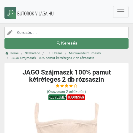
BUTOROK-VILAGA.HU
Keresés
Home
Szabadidő
Utazás
Munkavédelmi maszk
JAGO Szájmaszk 100% pamut kétréteges 2 db rózsaszín
JAGO Szájmaszk 100% pamut
kétréteges 2 db rózsaszín
(Összesen
2
értékelés)
KEDVEZMÉNY
ÚJDONSÁG