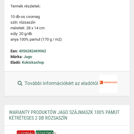
Termék részletek:
10 db-os csomag
szín: rózsaszín
méretek: 28 x 14 cm
súly: 20 g/db
anya 100% pamut (170 g / m2)
Ean:
4056282469062
Márka:
Jago
Eladó:
Kokiskashop
További információkért az eladótól
WARIANTY PRODUKTÓW JAGO SZÁJMASZK 100% PAMUT
KÉTRÉTEGES 2 DB RÓZSASZÍN
ÚJDONSÁG
KEDVEZMÉNY