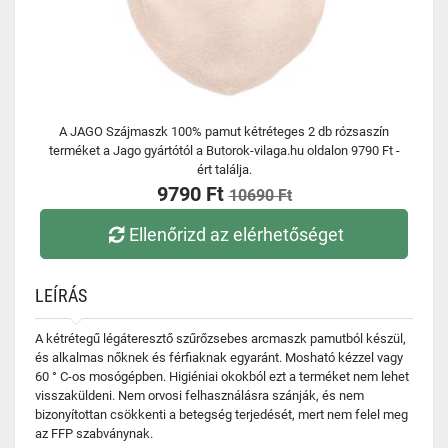
A JAGO Szájmaszk 100% pamut kétréteges 2 db rózsaszín
terméket a Jago gyártótól a Butorok-vilaga.hu oldalon 9790 Ft -
ért találja.
9790 Ft
10690 Ft
Ellenőrizd az elérhetőséget
LEÍRÁS
A kétrétegű légáteresztő szűrőzsebes arcmaszk pamutból készül,
és alkalmas nőknek és férfiaknak egyaránt. Mosható kézzel vagy
60 ° C-os mosógépben. Higiéniai okokból ezt a terméket nem lehet
visszaküldeni. Nem orvosi felhasználásra szánják, és nem
bizonyítottan csökkenti a betegség terjedését, mert nem felel meg
az FFP szabványnak.