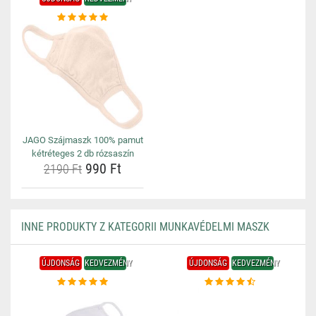
JAGO Szájmaszk 100% pamut
kétréteges 2 db rózsaszín
990 Ft
2190 Ft
INNE PRODUKTY Z KATEGORII MUNKAVÉDELMI MASZK
ÚJDONSÁG
KEDVEZMÉNY
ÚJDONSÁG
KEDVEZMÉNY