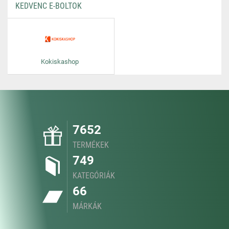
KEDVENC E-BOLTOK
Kokiskashop
7652
TERMÉKEK
749
KATEGÓRIÁK
66
MÁRKÁK