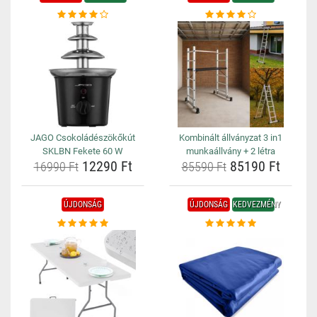
JAGO Csokoládészökőkút
Kombinált állványzat 3 in1
SKLBN Fekete 60 W
munkaállvány + 2 létra
12290 Ft
85190 Ft
16990 Ft
85590 Ft
ÚJDONSÁG
ÚJDONSÁG
KEDVEZMÉNY