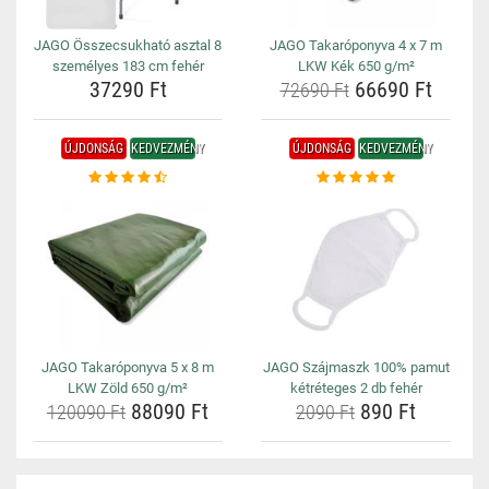
JAGO Összecsukható asztal 8
JAGO Takaróponyva 4 x 7 m
személyes 183 cm fehér
LKW Kék 650 g/m²
37290 Ft
66690 Ft
72690 Ft
ÚJDONSÁG
KEDVEZMÉNY
ÚJDONSÁG
KEDVEZMÉNY
JAGO Takaróponyva 5 x 8 m
JAGO Szájmaszk 100% pamut
LKW Zöld 650 g/m²
kétréteges 2 db fehér
88090 Ft
890 Ft
120090 Ft
2090 Ft