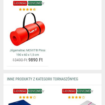
ÚJDONSÁG
KEDVEZMÉNY
Jógamatrac MOVIT® Piros
190 x 60 x 1,5 cm
9890 Ft
13490 Ft
INNE PRODUKTY Z KATEGORII TORNASZŐNYEG
ÚJDONSÁG
KEDVEZMÉNY
ÚJDONSÁG
KEDVEZMÉNY