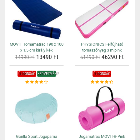
MOVIT Tornamatrac 190 x 100
PHYSIONICS Felfújható
x 1,5 cm király kék
tornaszőnyeg 3 m pink
13490 Ft
46290 Ft
14990 Ft
51490 Ft
ÚJDONSÁG
KEDVEZMÉNY
ÚJDONSÁG
Gorilla Sport Jógapárna
Jógamatrac MOVIT® Pink