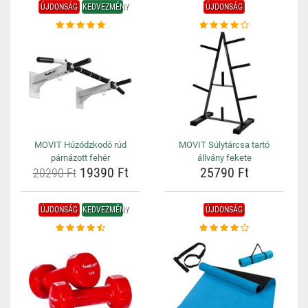
ÚJDONSÁG
KEDVEZMÉNY
ÚJDONSÁG
MOVIT Húzódzkodó rúd
MOVIT Súlytárcsa tartó
párnázott fehér
állvány fekete
19390 Ft
25790 Ft
20290 Ft
ÚJDONSÁG
KEDVEZMÉNY
ÚJDONSÁG