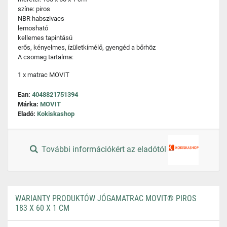
színe: piros
NBR habszivacs
lemosható
kellemes tapintású
erős, kényelmes, ízületkímélő, gyengéd a bőrhöz
A csomag tartalma:
1 x matrac MOVIT
Ean:
4048821751394
Márka:
MOVIT
Eladó:
Kokiskashop
További információkért az eladótól
WARIANTY PRODUKTÓW JÓGAMATRAC MOVIT® PIROS
183 X 60 X 1 CM