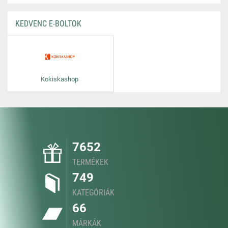
KEDVENC E-BOLTOK
Kokiskashop
7652
TERMÉKEK
749
KATEGÓRIÁK
66
MÁRKÁK