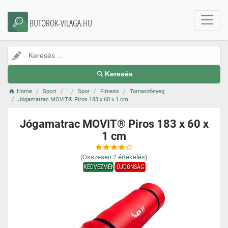
BUTOROK-VILAGA.HU
Keresés
Home
Sport
Spor
Fitness
Tornaszőnyeg
Jógamatrac MOVIT® Piros 183 x 60 x 1 cm
Jógamatrac MOVIT® Piros 183 x 60 x
1 cm
(Összesen
2
értékelés)
KEDVEZMÉNY
ÚJDONSÁG