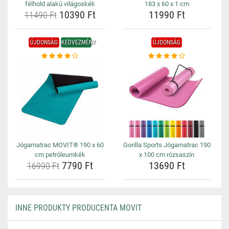
félhold alakú világoskék
183 x 60 x 1 cm
10390 Ft
11990 Ft
11490 Ft
ÚJDONSÁG
KEDVEZMÉNY
ÚJDONSÁG
Jógamatrac MOVIT® 190 x 60
Gorilla Sports Jógamatrac 190
cm petróleumkék
x 100 cm rózsaszín
7790 Ft
13690 Ft
16990 Ft
INNE PRODUKTY PRODUCENTA MOVIT