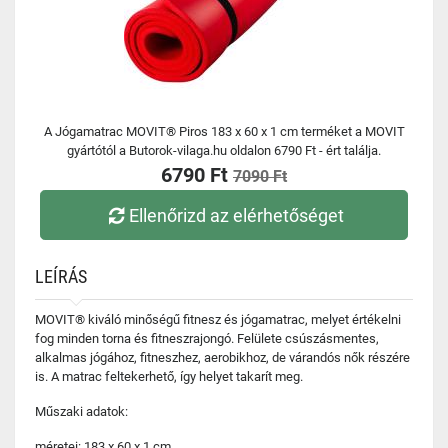
A Jógamatrac MOVIT® Piros 183 x 60 x 1 cm terméket a MOVIT
gyártótól a Butorok-vilaga.hu oldalon 6790 Ft - ért találja.
6790 Ft
7090 Ft
Ellenőrizd az elérhetőséget
LEÍRÁS
MOVIT® kiváló minőségű fitnesz és jógamatrac, melyet értékelni
fog minden torna és fitneszrajongó. Felülete csúszásmentes,
alkalmas jógához, fitneszhez, aerobikhoz, de várandós nők részére
is. A matrac feltekerhető, így helyet takarít meg.
Műszaki adatok:
méretei: 183 x 60 x 1 cm