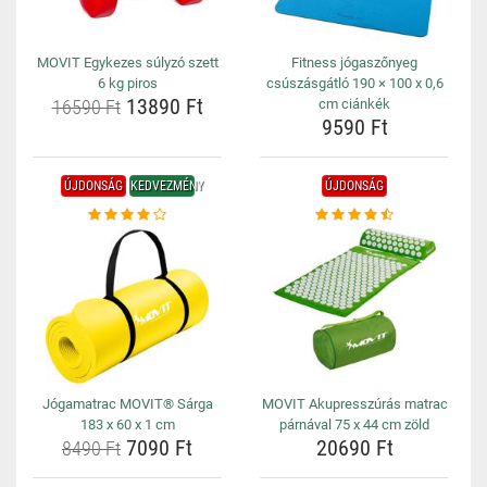
MOVIT Egykezes súlyzó szett
Fitness jógaszőnyeg
6 kg piros
csúszásgátló 190 × 100 x 0,6
13890 Ft
16590 Ft
cm ciánkék
9590 Ft
ÚJDONSÁG
KEDVEZMÉNY
ÚJDONSÁG
Jógamatrac MOVIT® Sárga
MOVIT Akupresszúrás matrac
183 x 60 x 1 cm
párnával 75 x 44 cm zöld
7090 Ft
20690 Ft
8490 Ft