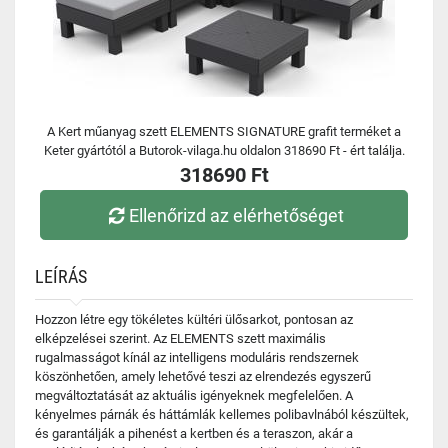
A Kert műanyag szett ELEMENTS SIGNATURE grafit terméket a
Keter gyártótól a Butorok-vilaga.hu oldalon 318690 Ft - ért találja.
318690 Ft
Ellenőrizd az elérhetőséget
LEÍRÁS
Hozzon létre egy tökéletes kültéri ülősarkot, pontosan az
elképzelései szerint. Az ELEMENTS szett maximális
rugalmasságot kínál az intelligens moduláris rendszernek
köszönhetően, amely lehetővé teszi az elrendezés egyszerű
megváltoztatását az aktuális igényeknek megfelelően. A
kényelmes párnák és háttámlák kellemes polibavlnából készültek,
és garantálják a pihenést a kertben és a teraszon, akár a