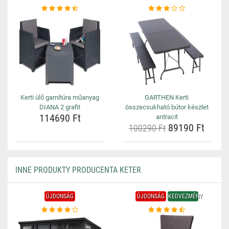
Kerti ülő garnítúra műanyag
GARTHEN Kerti
DIANA 2 grafit
összecsukható bútor készlet
114690 Ft
antracit
89190 Ft
100290 Ft
INNE PRODUKTY PRODUCENTA KETER
ÚJDONSÁG
ÚJDONSÁG
KEDVEZMÉNY