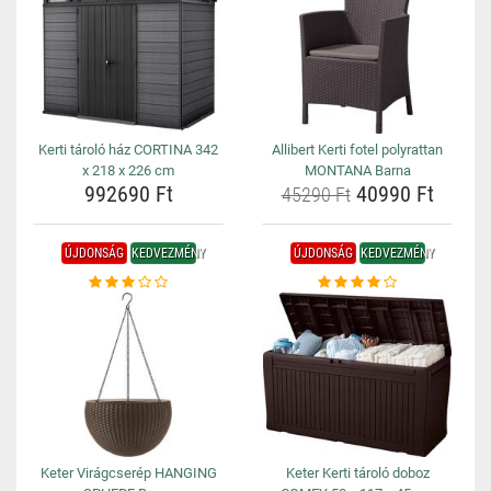
Kerti tároló ház CORTINA 342
Allibert Kerti fotel polyrattan
x 218 x 226 cm
MONTANA Barna
992690 Ft
40990 Ft
45290 Ft
ÚJDONSÁG
KEDVEZMÉNY
ÚJDONSÁG
KEDVEZMÉNY
Keter Virágcserép HANGING
Keter Kerti tároló doboz