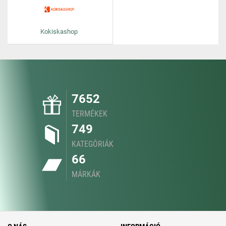
Kokiskashop
7652
TERMÉKEK
749
KATEGÓRIÁK
66
MÁRKÁK