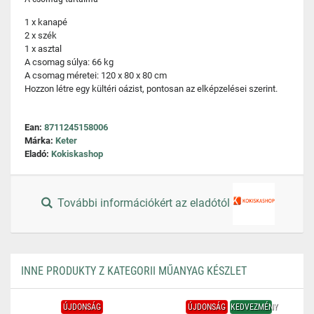
1 x kanapé
2 x szék
1 x asztal
A csomag súlya: 66 kg
A csomag méretei: 120 x 80 x 80 cm
Hozzon létre egy kültéri oázist, pontosan az elképzelései szerint.
Ean:
8711245158006
Márka:
Keter
Eladó:
Kokiskashop
További információkért az eladótól
INNE PRODUKTY Z KATEGORII MŰANYAG KÉSZLET
ÚJDONSÁG
ÚJDONSÁG
KEDVEZMÉNY