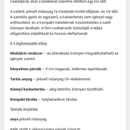
családjával, akár a barátaival szeretne eltölteni egy kis időt.
A szilárd, préselt műanyag fa mintázatú kivitel időjárás- és UV-álló.
A szerelés gyors és egyszerű, a karbantartás nem igényel nagy
erőfeszítést, és a kompakt méreteknek köszönhetően a szett
könnyen tárolható. A fém csatlakozók biztosítják a teljes
ülőgarnitúra stabilitását és hosszú élettartamát.
A 5 legfontosabb előny
Moduláris rendszer
– az elrendezés könnyen megváltoztatható az
igények szerint.
Kényelmes párnák
– 9 cm magasak, kellemes tapintásúak.
Tartós anyag
– préselt műanyag UV-védelemmel.
Könnyű karbantartás
– elég letörölni, könnyen tisztítható.
Kompakt tárolás
– helytakarékos tárolás.
Termék részletek:
anya
préselt műanyag
szín:
grafit + világosszürke párnák (pamut)