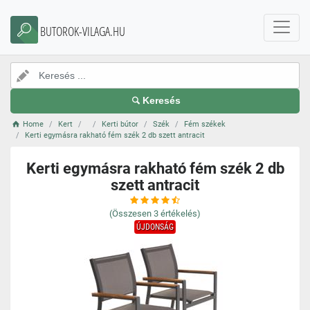
BUTOROK-VILAGA.HU
Keresés
Home
Kert
Kerti bútor
Szék
Fém székek
Kerti egymásra rakható fém szék 2 db szett antracit
Kerti egymásra rakható fém szék 2 db
szett antracit
(Összesen
3
értékelés)
ÚJDONSÁG