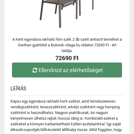
A Kerti egymásra rakható fém szék 2 db szett antracit terméket a
Garthen gyártótól a Butorok-vilaga.hu oldalon 72690 Ft - ért
találja.
72690 Ft
Ellenőrizd az elérhetőséget
LEÍRÁS
Kapsz egy egymásra rakható kerti széket, amit természetesen
vendégszékként, teraszszékként, erkélyi székként vagy kemping
székként is használhatsz. Nagyon praktikusak, és nagyon
kényelmesen ülhetsz rajtuk hosszú ideig is. Kombináld ezeket a
székeket a könnyen karbantartható kültéri asztalainkkal. Így saját
étkezőcsoportját/ülőkészletét állíthatja össze. Attól függően, hogy