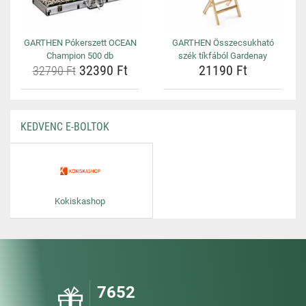
GARTHEN Pókerszett OCEAN
GARTHEN Összecsukható
Champion 500 db
szék tíkfából Gardenay
32390 Ft
21190 Ft
32790 Ft
KEDVENC E-BOLTOK
Kokiskashop
7652