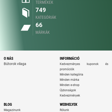
TERMÉKEK
749
KATEGÓRIÁK
66
MÁRKÁK
O NÁS
INFORMÁCIÓ
Bútorok vilaga
Kedvezményes kuponok és
promóciók
Minden kategória
Minden márka
Minden e-shop
Újdonságok
Kedvezmények
BLOG
WEBHELYEK
Magazinunk
Rólunk