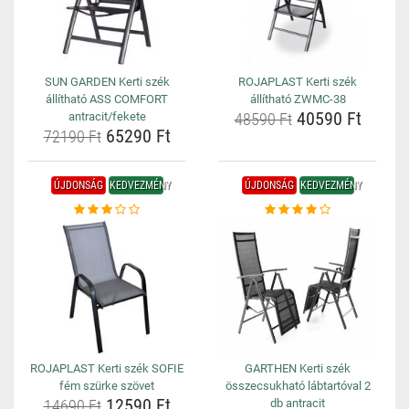
SUN GARDEN Kerti szék
ROJAPLAST Kerti szék
állítható ASS COMFORT
állítható ZWMC-38
40590 Ft
antracit/fekete
48590 Ft
65290 Ft
72190 Ft
ÚJDONSÁG
KEDVEZMÉNY
ÚJDONSÁG
KEDVEZMÉNY
ROJAPLAST Kerti szék SOFIE
GARTHEN Kerti szék
fém szürke szövet
összecsukható lábtartóval 2
12590 Ft
14690 Ft
db antracit