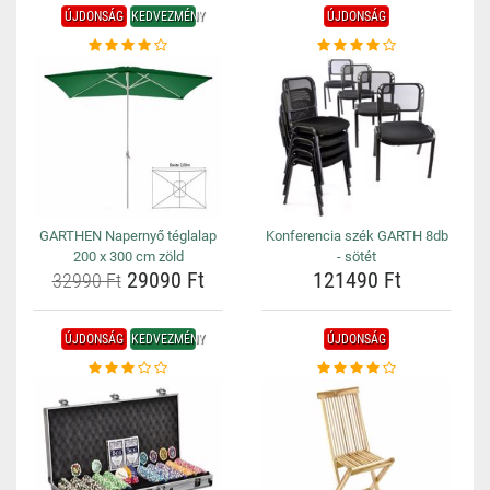
ÚJDONSÁG
KEDVEZMÉNY
ÚJDONSÁG
GARTHEN Napernyő téglalap
Konferencia szék GARTH 8db
200 x 300 cm zöld
- sötét
29090 Ft
121490 Ft
32990 Ft
ÚJDONSÁG
KEDVEZMÉNY
ÚJDONSÁG