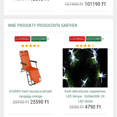
101190 Ft
107490 Ft
INNE PRODUKTY PRODUCENTA GARTHEN
ÚJDONSÁG
KEDVEZMÉNY
ÚJDONSÁG
KEDVEZMÉNY
DIVERO Kerti összecsukható
Kerti dekorációs napelemes
nyugágy orange
LED lámpa - Szitakötők 24
25590 Ft
28990 Ft
LED dióda
4790 Ft
5590 Ft