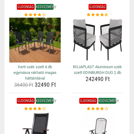
ÚJDONSÁG
KEDVEZMÉNY
ÚJDONSÁG
Kerti szék szett 4 db
ROJAPLAST Aluminium szék
egymásra rakható magas
szett EDINBURGH DUO 2 db
242490 Ft
háttámlával
32490 Ft
36490 Ft
ÚJDONSÁG
KEDVEZMÉNY
ÚJDONSÁG
KEDVEZMÉNY