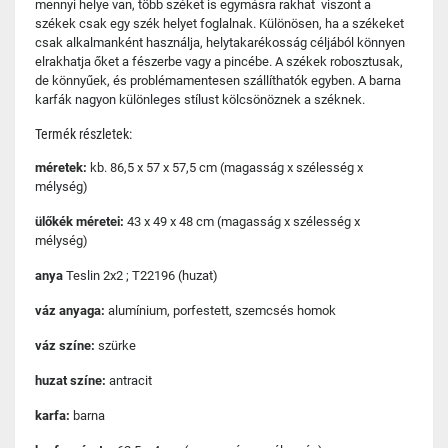
mennyi helye van, több széket is egymásra rakhat viszont a
székek csak egy szék helyet foglalnak. Különösen, ha a székeket
csak alkalmanként használja, helytakarékosság céljából könnyen
elrakhatja őket a fészerbe vagy a pincébe. A székek robosztusak,
de könnyűek, és problémamentesen szállíthatók egyben. A barna
karfák nagyon különleges stílust kölcsönöznek a széknek.
Termék részletek:
méretek:
kb. 86,5 x 57 x 57,5 cm (magasság x szélesség x
mélység)
ülőkék méretei:
43 x 49 x 48 cm (magasság x szélesség x
mélység)
anya
Teslin 2x2 ; T22196 (huzat)
váz anyaga:
alumínium, porfestett, szemcsés homok
váz színe:
szürke
huzat színe:
antracit
karfa:
barna