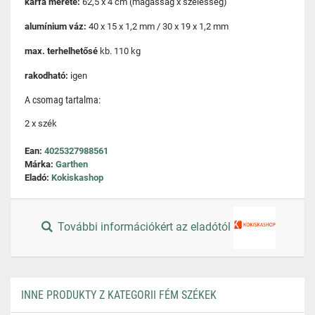
karfa mérete:
62,5 x 4 cm (magasság x szélesség)
alumínium váz:
40 x 15 x 1,2 mm / 30 x 19 x 1,2 mm
max. terhelhetősé
kb. 110 kg
rakodható:
igen
A csomag tartalma:
2 x szék
Ean:
4025327988561
Márka:
Garthen
Eladó:
Kokiskashop
További információkért az eladótól
INNE PRODUKTY Z KATEGORII FÉM SZÉKEK