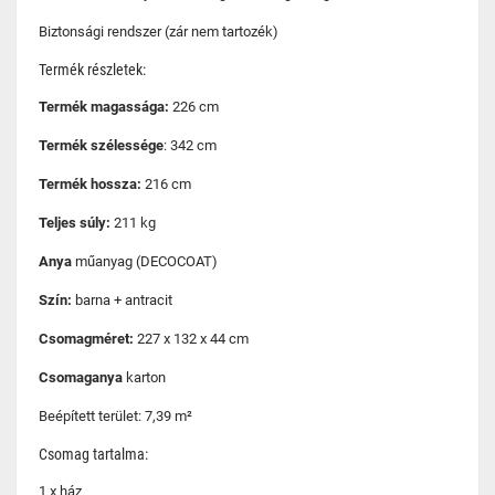
Biztonsági rendszer (zár nem tartozék)
Termék részletek:
Termék magassága:
226 cm
Termék szélessége
: 342 cm
Termék hossza:
216 cm
Teljes súly:
211 kg
Anya
műanyag (DECOCOAT)
Szín:
barna + antracit
Csomagméret:
227 x 132 x 44 cm
Csomaganya
karton
Beépített terület: 7,39 m²
Csomag tartalma:
1 x ház