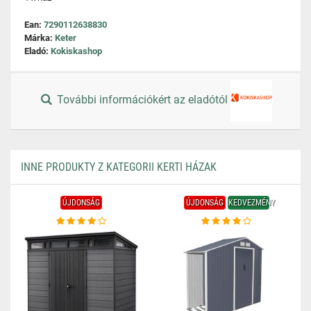
Ean:
7290112638830
Márka:
Keter
Eladó:
Kokiskashop
További információkért az eladótól
INNE PRODUKTY Z KATEGORII KERTI HÁZAK
ÚJDONSÁG
ÚJDONSÁG
KEDVEZMÉNY