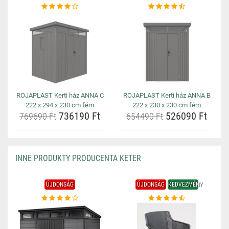
ROJAPLAST Kerti ház ANNA C
ROJAPLAST Kerti ház ANNA B
222 x 294 x 230 cm fém
222 x 230 x 230 cm fém
736190 Ft
526090 Ft
769690 Ft
654490 Ft
INNE PRODUKTY PRODUCENTA KETER
ÚJDONSÁG
ÚJDONSÁG
KEDVEZMÉNY