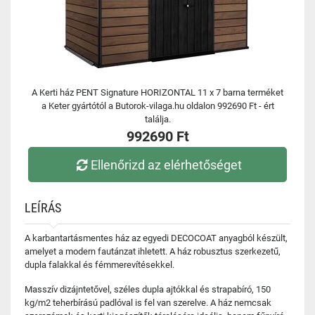
A Kerti ház PENT Signature HORIZONTAL 11 x 7 barna terméket
a Keter gyártótól a Butorok-vilaga.hu oldalon 992690 Ft - ért
találja.
992690 Ft
Ellenőrizd az elérhetőséget
LEÍRÁS
A karbantartásmentes ház az egyedi DECOCOAT anyagból készült,
amelyet a modern fautánzat ihletett. A ház robusztus szerkezetű,
dupla falakkal és fémmerevítésekkel.
Masszív dizájntetővel, széles dupla ajtókkal és strapabíró, 150
kg/m2 teherbírású padlóval is fel van szerelve. A ház nemcsak