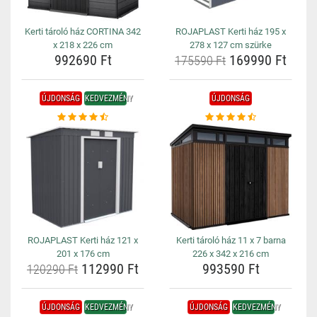
Kerti tároló ház CORTINA 342
ROJAPLAST Kerti ház 195 x
x 218 x 226 cm
278 x 127 cm szürke
992690 Ft
169990 Ft
175590 Ft
ÚJDONSÁG
KEDVEZMÉNY
ÚJDONSÁG
ROJAPLAST Kerti ház 121 x
Kerti tároló ház 11 x 7 barna
201 x 176 cm
226 x 342 x 216 cm
112990 Ft
993590 Ft
120290 Ft
ÚJDONSÁG
KEDVEZMÉNY
ÚJDONSÁG
KEDVEZMÉNY