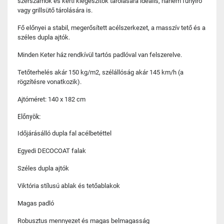
szerszámok és kerti kiegészítők tárolására ideális, hanem fűnyíró
vagy grillsütő tárolására is.
Fő előnyei a stabil, megerősített acélszerkezet, a masszív tető és a
széles dupla ajtók.
Minden Keter ház rendkívül tartós padlóval van felszerelve.
Tetőterhelés akár 150 kg/m2, szélállóság akár 145 km/h (a
rögzítésre vonatkozik).
Ajtóméret: 140 x 182 cm
Előnyök:
Időjárásálló dupla fal acélbetéttel
Egyedi DECOCOAT falak
Széles dupla ajtók
Viktória stílusú ablak és tetőablakok
Magas padló
Robusztus mennyezet és magas belmagasság