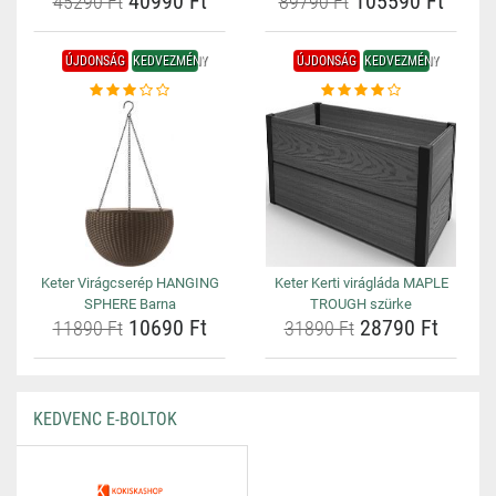
40990 Ft
105590 Ft
45290 Ft
89790 Ft
ÚJDONSÁG
KEDVEZMÉNY
ÚJDONSÁG
KEDVEZMÉNY
Keter Virágcserép HANGING
Keter Kerti virágláda MAPLE
SPHERE Barna
TROUGH szürke
10690 Ft
28790 Ft
11890 Ft
31890 Ft
KEDVENC E-BOLTOK