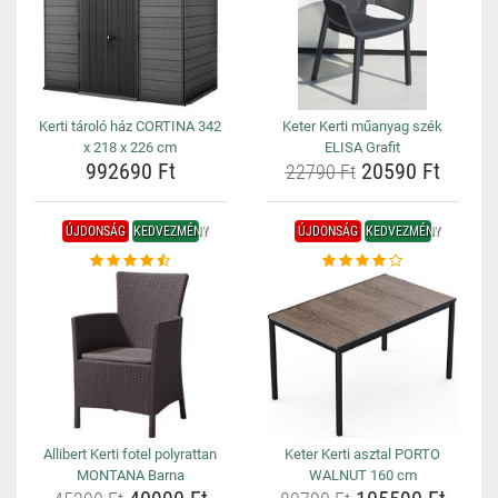
Kerti tároló ház CORTINA 342
Keter Kerti műanyag szék
x 218 x 226 cm
ELISA Grafit
992690 Ft
20590 Ft
22790 Ft
ÚJDONSÁG
KEDVEZMÉNY
ÚJDONSÁG
KEDVEZMÉNY
Allibert Kerti fotel polyrattan
Keter Kerti asztal PORTO
MONTANA Barna
WALNUT 160 cm