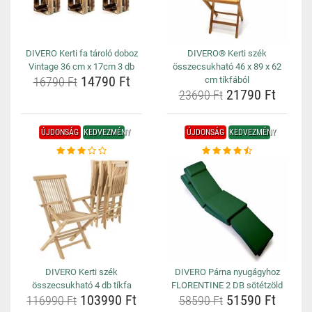
DIVERO Kerti fa tároló doboz
DIVERO® Kerti szék
Vintage 36 cm x 17cm 3 db
összecsukható 46 x 89 x 62
14790 Ft
16790 Ft
cm tíkfából
21790 Ft
23690 Ft
ÚJDONSÁG
KEDVEZMÉNY
ÚJDONSÁG
KEDVEZMÉNY
DIVERO Kerti szék
DIVERO Párna nyugágyhoz
összecsukható 4 db tíkfa
FLORENTINE 2 DB sötétzöld
103990 Ft
51590 Ft
116990 Ft
58590 Ft