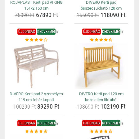
ROJAPLAST Kerti pad VIKING
DIVERO Kerti pad
151/2 150 cm
összecsukható 120 cm
67890 Ft
118090 Ft
75090 Ft
155090 Ft
ÚJDONSÁG
KEDVEZMÉNY
ÚJDONSÁG
KEDVEZMÉNY
DIVERO Kerti pad 2 személyes
DIVERO Kerti pad 120 cm
119 cm fehér kopott
kezeletlen tíkfából
89290 Ft
102190 Ft
100290 Ft
108690 Ft
ÚJDONSÁG
KEDVEZMÉNY
ÚJDONSÁG
KEDVEZMÉNY