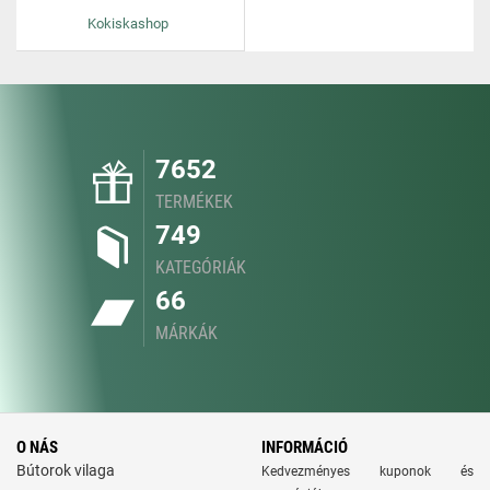
Kokiskashop
7652
TERMÉKEK
749
KATEGÓRIÁK
66
MÁRKÁK
O NÁS
INFORMÁCIÓ
Bútorok vilaga
Kedvezményes kuponok és