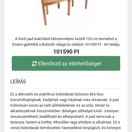
A Kerti pad teakfából kétszemélyes kezelt 120 cm terméket a
Divero gyártótól a Butorok-vilaga.hu oldalon 101590 Ft - ért találja.
101590 Ft
Ellenőrizd az elérhetőséget
LEÍRÁS
Ez a dekoratív és praktikus bútordarab biztosan éke lesz
kocsifelhajtójának, kertjének vagy házának más részeinek. A pad
különösen vonzó az ívelt ülőfelületének és az erős, tömör fa
alkatrészeknek köszönhetően. Bőséges ülőhelyet kínál - könnyen
összeszerelhető, beállítható és elhelyezhető. A pad nemcsak a
teraszra, hanem a kertbe, étkezőbe vagy erkélyre is alkalmas. Ez a
vonzó bútordarab természetes faerezetével lenyűgöző, és könnyen