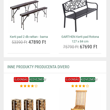
Kerti pad 2 db rattan - barna
GARTHEN Kerti pad Rotona
47890 Ft
53390 Ft
127 x 84 cm
67690 Ft
75790 Ft
INNE PRODUKTY PRODUCENTA DIVERO
ÚJDONSÁG
KEDVEZMÉNY
ÚJDONSÁG
KEDVEZMÉNY