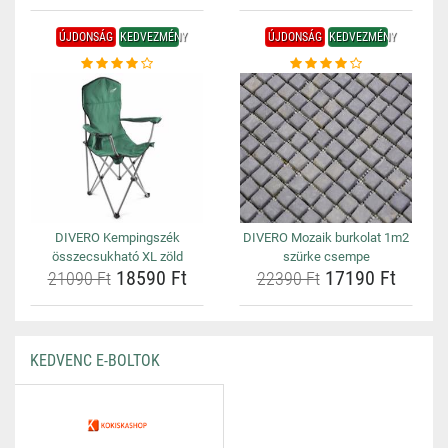
ÚJDONSÁG
KEDVEZMÉNY
ÚJDONSÁG
KEDVEZMÉNY
DIVERO Kempingszék
DIVERO Mozaik burkolat 1m2
összecsukható XL zöld
szürke csempe
18590 Ft
17190 Ft
21090 Ft
22390 Ft
KEDVENC E-BOLTOK