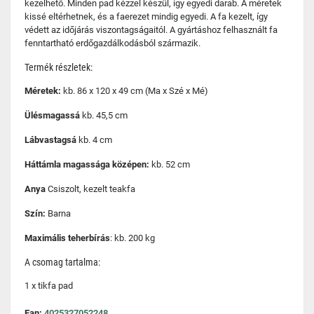
kezelhető. Minden pad kézzel készül, így egyedi darab. A méretek
kissé eltérhetnek, és a faerezet mindig egyedi. A fa kezelt, így
védett az időjárás viszontagságaitól. A gyártáshoz felhasznált fa
fenntartható erdőgazdálkodásból származik.
Termék részletek:
Méretek:
kb. 86 x 120 x 49 cm (Ma x Szé x Mé)
Ülésmagassá
kb. 45,5 cm
Lábvastagsá
kb. 4 cm
Háttámla magassága középen:
kb. 52 cm
Anya
Csiszolt, kezelt teakfa
Szín:
Barna
Maximális teherbírás
: kb. 200 kg
A csomag tartalma:
1 x tikfa pad
Ean:
4025327052248