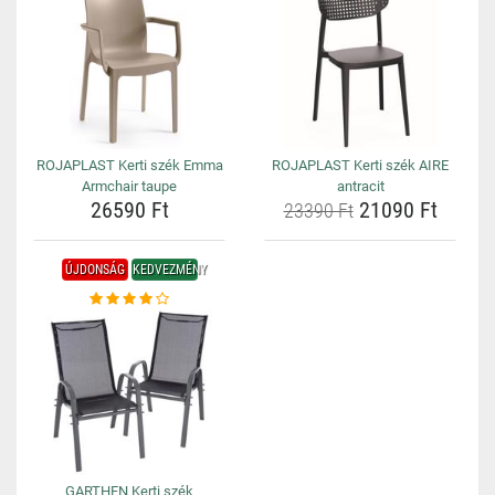
ROJAPLAST Kerti szék Emma
ROJAPLAST Kerti szék AIRE
Armchair taupe
antracit
26590 Ft
21090 Ft
23390 Ft
ÚJDONSÁG
KEDVEZMÉNY
GARTHEN Kerti szék