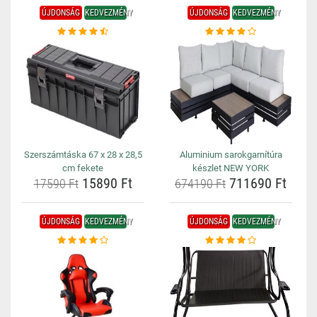
ÚJDONSÁG
KEDVEZMÉNY
ÚJDONSÁG
KEDVEZMÉNY
Szerszámtáska 67 x 28 x 28,5
Aluminium sarokgarnítúra
cm fekete
készlet NEW YORK
15890 Ft
711690 Ft
17590 Ft
674190 Ft
ÚJDONSÁG
KEDVEZMÉNY
ÚJDONSÁG
KEDVEZMÉNY