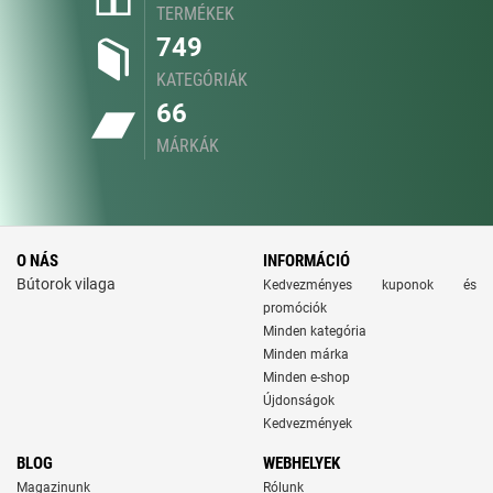
TERMÉKEK
749
KATEGÓRIÁK
66
MÁRKÁK
O NÁS
INFORMÁCIÓ
Bútorok vilaga
Kedvezményes kuponok és
promóciók
Minden kategória
Minden márka
Minden e-shop
Újdonságok
Kedvezmények
BLOG
WEBHELYEK
Magazinunk
Rólunk