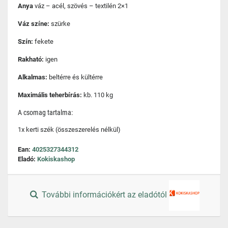
Anya
váz – acél, szövés – textilén 2×1
Váz színe:
szürke
Szín:
fekete
Rakható:
igen
Alkalmas:
beltérre és kültérre
Maximális teherbírás:
kb. 110 kg
A csomag tartalma:
1x kerti szék (összeszerelés nélkül)
Ean:
4025327344312
Eladó:
Kokiskashop
További információkért az eladótól