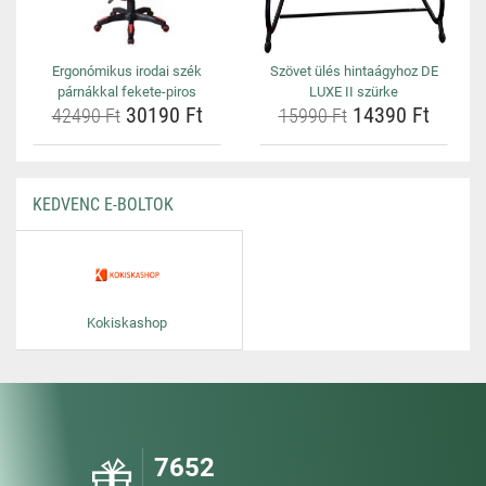
Ergonómikus irodai szék
Szövet ülés hintaágyhoz DE
párnákkal fekete-piros
LUXE II szürke
30190 Ft
14390 Ft
42490 Ft
15990 Ft
KEDVENC E-BOLTOK
Kokiskashop
7652