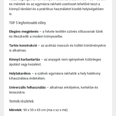
es méretek és az egymásra rakható szerkezet lehetővé teszi a
könnyű tárolást és a praktikus használatot kisebb helyiségekben
is.
TOP 5 legfontosabb előny
Elegáns megjelenés
– a fekete textilén szövés stílusosnak tűnik
és illeszkedik a modern környezetbe.
Tartós konstrukció
– az acélváz masszív és kültéri körülményekre
is alkalmas.
Könnyű karbantartás
– az anyagok nem igényelnek különleges
ápolást vagy kezelést.
Helytakarékos
– a székek egymásra rakhatók a hely hatékony
kihasználása érdekében.
Univerzális felhasználás
– alkalmas erkélyekre, kertekbe és
teraszokra.
Termék részletek:
Méretek:
90 x 55 x 65 cm (ma x sz x mé)