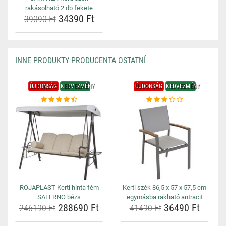
rakásolható 2 db fekete
34390 Ft
39090 Ft
INNE PRODUKTY PRODUCENTA OSTATNÍ
ÚJDONSÁG
KEDVEZMÉNY
ÚJDONSÁG
KEDVEZMÉNY
ROJAPLAST Kerti hinta fém
Kerti szék 86,5 x 57 x 57,5 cm
SALERNO bézs
egymásba rakható antracit
288690 Ft
36490 Ft
246190 Ft
41490 Ft