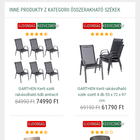
INNE PRODUKTY Z KATEGORII ÖSSZERAKHATÓ SZÉKEK
ÚJDONSÁG
KEDVEZMÉNY
ÚJDONSÁG
KEDVEZMÉNY
GARTHEN Kerti szék
GARTHEN Kerti rakásolható
rakásolható 6db antracit
szék szett 4 db 55 x 72 x 97
74990 Ft
84990 Ft
cm
61790 Ft
69190 Ft
ÚJDONSÁG
ÚJDONSÁG
KEDVEZMÉNY