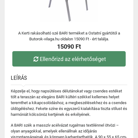
A Kerti rakásolható szé BARI terméket a Ostatní gyártótól a
Butorok-vilaga.hu oldalon 15090 Ft - ért találja.
15090 Ft
Ellenőrizd az elérhetőséget
LEÍRÁS
Képzelje el, hogy napsütéses délutánokat vagy csendes estéket
tölt a teraszán az elegáns BARI kültéri székkel kellemes helyet
teremthet a kikapcsolódáshoz, a megbeszélésekhez és a csendes
üldögéléshez. Fekete színe és egyszerű kialakítása tiszta stílust és
harmóniát kölcsönöz kertjének és erkélyének.
A BARI szék a masszív acélvázat rugalmas textilénnel ötvözi –
olyan anyagokkal, amelyek ellenállnak az időjárás
viszontagságainak és könnyen karbantarthatók. A 90 × 55 × 65 cm-