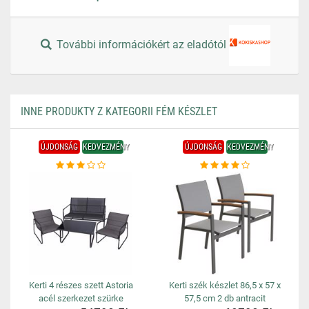
További információkért az eladótól
INNE PRODUKTY Z KATEGORII FÉM KÉSZLET
ÚJDONSÁG
KEDVEZMÉNY
ÚJDONSÁG
KEDVEZMÉNY
Kerti 4 részes szett Astoria
Kerti szék készlet 86,5 x 57 x
acél szerkezet szürke
57,5 ​​cm 2 db antracit