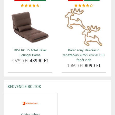
DIVERO TV fotel Relax
Karácsonyi dekoráció
Lounger Barna
rénszarvas 28x29 cm 20 LED
48990 Ft
95290 Ft
fehér 2 db
8090 Ft
10590 Ft
KEDVENC E-BOLTOK
Kokiskashop