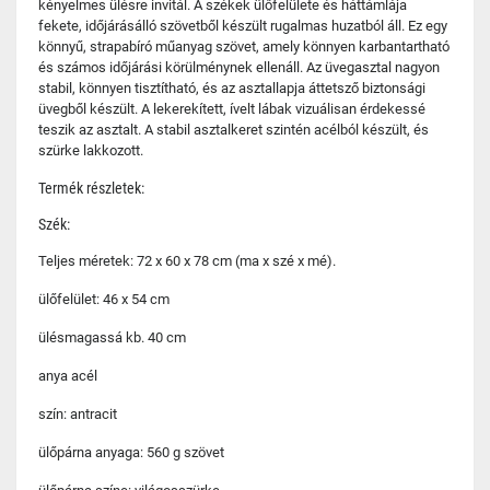
kényelmes ülésre invitál. A székek ülőfelülete és háttámlája
fekete, időjárásálló szövetből készült rugalmas huzatból áll. Ez egy
könnyű, strapabíró műanyag szövet, amely könnyen karbantartható
és számos időjárási körülménynek ellenáll. Az üvegasztal nagyon
stabil, könnyen tisztítható, és az asztallapja áttetsző biztonsági
üvegből készült. A lekerekített, ívelt lábak vizuálisan érdekessé
teszik az asztalt. A stabil asztalkeret szintén acélból készült, és
szürke lakkozott.
Termék részletek:
Szék:
Teljes méretek: 72 x 60 x 78 cm (ma x szé x mé).
ülőfelület: 46 x 54 cm
ülésmagassá kb. 40 cm
anya acél
szín: antracit
ülőpárna anyaga: 560 g szövet