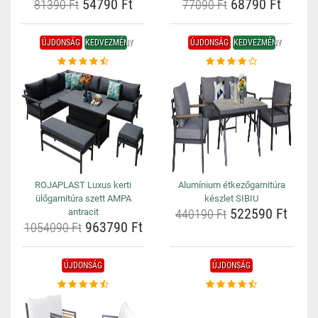
54790 Ft
68790 Ft
81390 Ft
77090 Ft
ÚJDONSÁG
KEDVEZMÉNY
ÚJDONSÁG
KEDVEZMÉNY
ROJAPLAST Luxus kerti
Alumínium étkezőgarnitúra
ülőgarnitúra szett AMPA
készlet SIBIU
522590 Ft
antracit
440190 Ft
963790 Ft
1054090 Ft
ÚJDONSÁG
ÚJDONSÁG