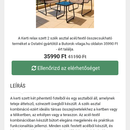
A Kerti relax szett 2 szék asztal acél/textil összecsukható
terméket a Ostatní gyártótól a Butorok-vilaga.hu oldalon 35990 Ft
- ért találja.
35990 Ft
41190 Ft
Ellenőrizd az elérhetőséget
LEÍRÁS
A kerti szett két pihentető fotelből és egy asztalból áll, amelynek
teteje áttetsző, színezett üvegből készült. A szék-asztal
kombináció ezért ideális társas összejövetelekhez a kertben vagy
a télikertben, az erkélyen vagy a teraszon. Az acél-textil
kombinációban készült bútort elegáns megjelenés és praktikus
funkcionalitás jellemzi. Minden szék festett acélból készült, és