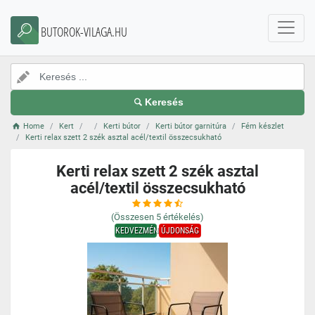
BUTOROK-VILAGA.HU
Keresés
Home
Kert
Kerti bútor
Kerti bútor garnitúra
Fém készlet
Kerti relax szett 2 szék asztal acél/textil összecsukható
Kerti relax szett 2 szék asztal
acél/textil összecsukható
(Összesen
5
értékelés)
KEDVEZMÉNY
ÚJDONSÁG