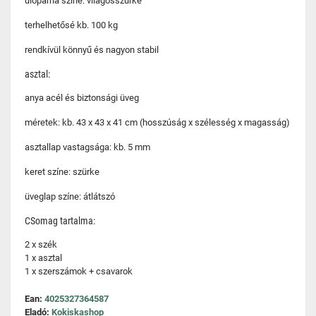
ülőpárna színe: világosszürke
terhelhetősé kb. 100 kg
rendkívül könnyű és nagyon stabil
asztal:
anya acél és biztonsági üveg
méretek: kb. 43 x 43 x 41 cm (hosszúság x szélesség x magasság)
asztallap vastagsága: kb. 5 mm
keret színe: szürke
üveglap színe: átlátszó
CSomag tartalma:
2 x szék
1 x asztal
1 x szerszámok + csavarok
Ean:
4025327364587
Eladó:
Kokiskashop