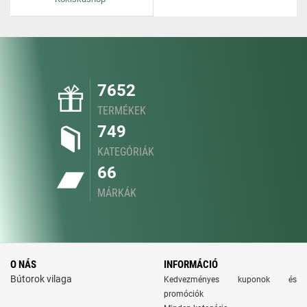
7652
TERMÉKEK
749
KATEGÓRIÁK
66
MÁRKÁK
O NÁS
INFORMÁCIÓ
Bútorok vilaga
Kedvezményes kuponok és
promóciók