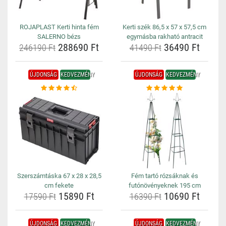
ROJAPLAST Kerti hinta fém
Kerti szék 86,5 x 57 x 57,5 cm
SALERNO bézs
egymásba rakható antracit
288690 Ft
36490 Ft
246190 Ft
41490 Ft
ÚJDONSÁG
KEDVEZMÉNY
ÚJDONSÁG
KEDVEZMÉNY
Szerszámtáska 67 x 28 x 28,5
Fém tartó rózsáknak és
cm fekete
futónövényeknek 195 cm
15890 Ft
10690 Ft
17590 Ft
16390 Ft
ÚJDONSÁG
KEDVEZMÉNY
ÚJDONSÁG
KEDVEZMÉNY