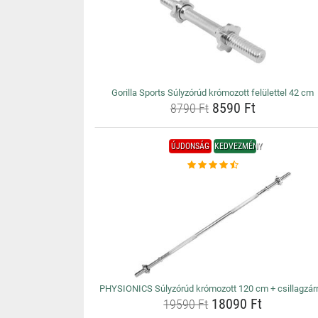
Gorilla Sports Súlyzórúd krómozott felülettel 42 cm
8590 Ft
8790 Ft
ÚJDONSÁG
KEDVEZMÉNY
PHYSIONICS Súlyzórúd krómozott 120 cm + csillagzárr
18090 Ft
19590 Ft