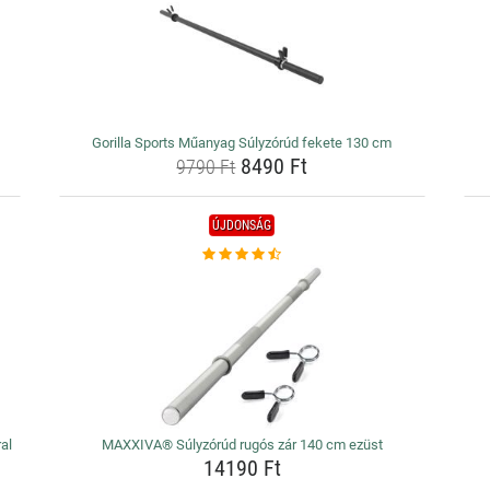
Gorilla Sports Műanyag Súlyzórúd fekete 130 cm
8490 Ft
9790 Ft
ÚJDONSÁG
al
MAXXIVA® Súlyzórúd rugós zár 140 cm ezüst
14190 Ft