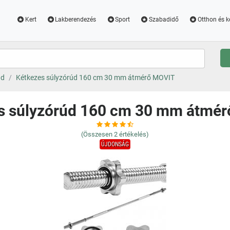
Kert
Lakberendezés
Sport
Szabadidő
Otthon és k
úd
Kétkezes súlyzórúd 160 cm 30 mm átmérő MOVIT
s súlyzórúd 160 cm 30 mm átmé
(Összesen
2
értékelés)
ÚJDONSÁG