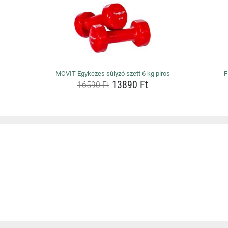
MOVIT Egykezes súlyzó szett 6 kg piros
F
13890 Ft
16590 Ft