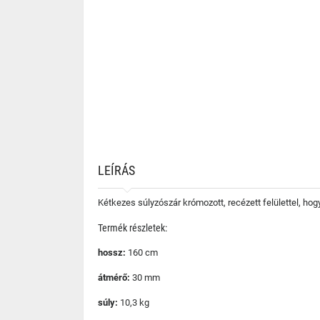
LEÍRÁS
Kétkezes súlyzószár krómozott, recézett felülettel, ho
Termék részletek:
hossz:
160 cm
átmérő:
30 mm
súly:
10,3 kg