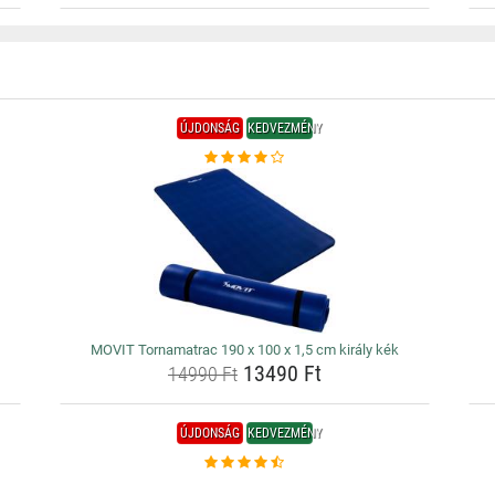
ÚJDONSÁG
KEDVEZMÉNY
MOVIT Tornamatrac 190 x 100 x 1,5 cm király kék
13490 Ft
14990 Ft
ÚJDONSÁG
KEDVEZMÉNY