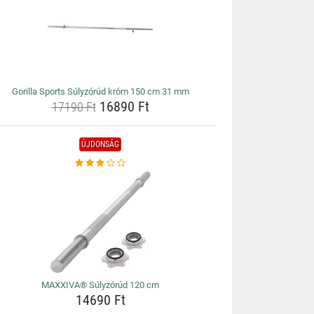
Gorilla Sports Súlyzórúd króm 150 cm 31 mm
16890 Ft
17190 Ft
ÚJDONSÁG
MAXXIVA® Súlyzórúd 120 cm
14690 Ft