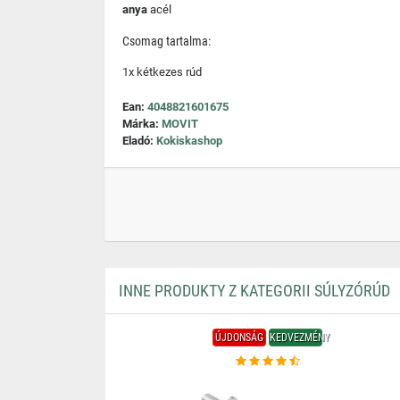
anya
acél
Csomag tartalma:
1x kétkezes rúd
Ean:
4048821601675
Márka:
MOVIT
Eladó:
Kokiskashop
INNE PRODUKTY Z KATEGORII SÚLYZÓRÚD
ÚJDONSÁG
KEDVEZMÉNY