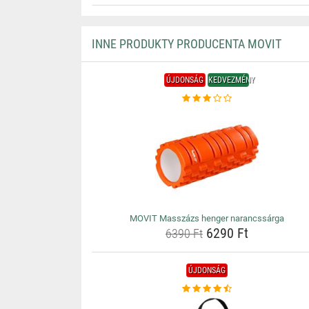
INNE PRODUKTY PRODUCENTA MOVIT
ÚJDONSÁG
KEDVEZMÉNY
MOVIT Masszázs henger narancssárga
6290 Ft
6390 Ft
ÚJDONSÁG