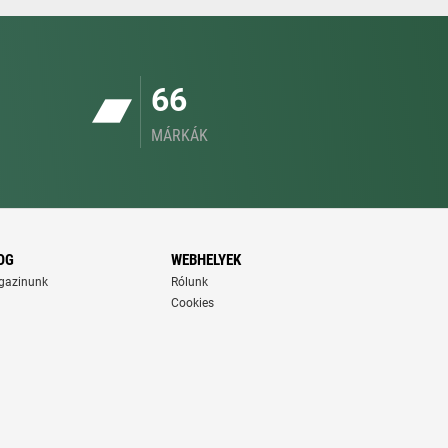
66
MÁRKÁK
OG
WEBHELYEK
gazinunk
Rólunk
Cookies