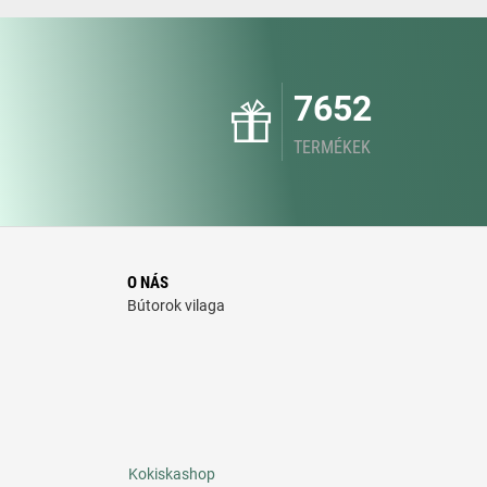
7652
TERMÉKEK
O NÁS
Bútorok vilaga
Kokiskashop