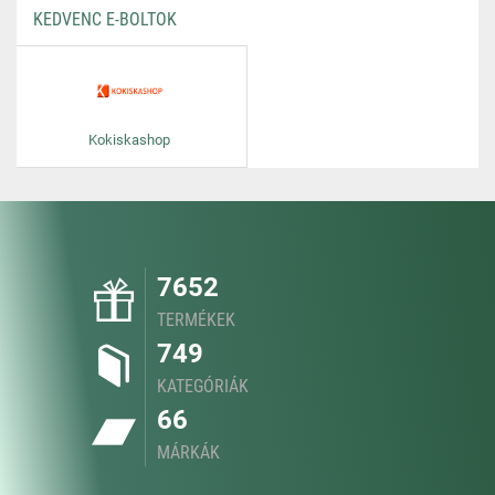
KEDVENC E-BOLTOK
Kokiskashop
7652
TERMÉKEK
749
KATEGÓRIÁK
66
MÁRKÁK