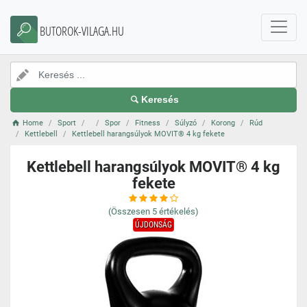
BUTOROK-VILAGA.HU
Keresés
Home
Sport
Spor
Fitness
Súlyzó
Korong
Rúd
Kettlebell
Kettlebell harangsúlyok MOVIT® 4 kg fekete
Kettlebell harangsúlyok MOVIT® 4 kg
fekete
(Összesen
5
értékelés)
ÚJDONSÁG