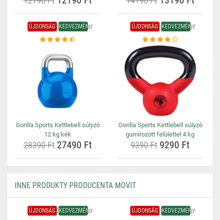
12190 Ft
13190 Ft
12790 Ft
14190 Ft
ÚJDONSÁG
KEDVEZMÉNY
ÚJDONSÁG
KEDVEZMÉNY
Gorilla Sports Kettlebell súlyzó
Gorilla Sports Kettlebell súlyzó
12 kg kék
gumírozott felülettel 4 kg
27490 Ft
9290 Ft
28390 Ft
9390 Ft
INNE PRODUKTY PRODUCENTA MOVIT
ÚJDONSÁG
KEDVEZMÉNY
ÚJDONSÁG
KEDVEZMÉNY