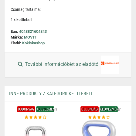
Csomag tartalma:
1 x kettlebell
Ean:
4048821604843
Márka:
MOVIT
Eladó:
Kokiskashop
További információkért az eladótól
INNE PRODUKTY Z KATEGORII KETTLEBELL
ÚJDONSÁG
KEDVEZMÉNY
ÚJDONSÁG
KEDVEZMÉNY