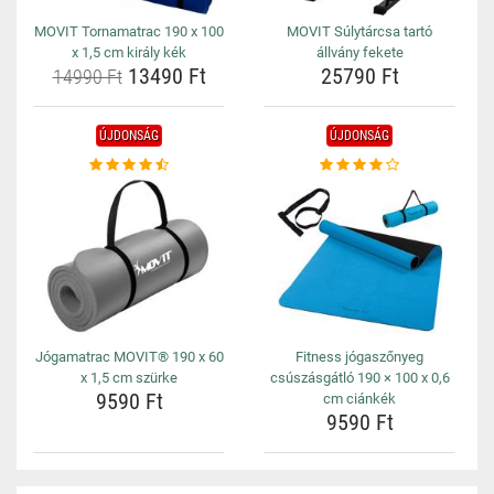
MOVIT Tornamatrac 190 x 100
MOVIT Súlytárcsa tartó
x 1,5 cm király kék
állvány fekete
13490 Ft
25790 Ft
14990 Ft
ÚJDONSÁG
ÚJDONSÁG
Jógamatrac MOVIT® 190 x 60
Fitness jógaszőnyeg
x 1,5 cm szürke
csúszásgátló 190 × 100 x 0,6
9590 Ft
cm ciánkék
9590 Ft