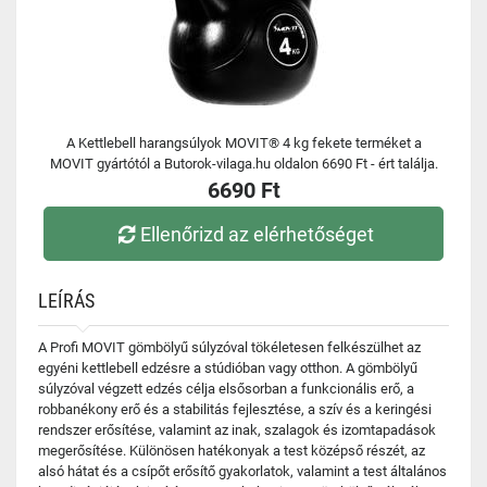
A Kettlebell harangsúlyok MOVIT® 4 kg fekete terméket a
MOVIT gyártótól a Butorok-vilaga.hu oldalon 6690 Ft - ért találja.
6690 Ft
Ellenőrizd az elérhetőséget
LEÍRÁS
A Profi MOVIT gömbölyű súlyzóval tökéletesen felkészülhet az
egyéni kettlebell edzésre a stúdióban vagy otthon. A gömbölyű
súlyzóval végzett edzés célja elsősorban a funkcionális erő, a
robbanékony erő és a stabilitás fejlesztése, a szív és a keringési
rendszer erősítése, valamint az inak, szalagok és izomtapadások
megerősítése. Különösen hatékonyak a test középső részét, az
alsó hátat és a csípőt erősítő gyakorlatok, valamint a test általános