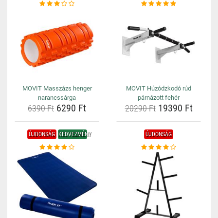
MOVIT Masszázs henger
MOVIT Húzódzkodó rúd
narancssárga
párnázott fehér
6290 Ft
19390 Ft
6390 Ft
20290 Ft
ÚJDONSÁG
KEDVEZMÉNY
ÚJDONSÁG