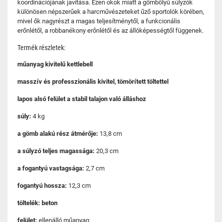
koordinációjának javítása. Ezen okok miatt a gömbölyű súlyzók
különösen népszerűek a harcművészeteket űző sportolók körében,
mivel ők nagyrészt a magas teljesítménytől, a funkcionális
erőnlétől, a robbanékony erőnlétől és az állóképességtől függenek.
Termék részletek:
műanyag kivitelű kettlebell
masszív és professzionális kivitel, tömörített töltettel
lapos alsó felület a stabil talajon való álláshoz
súly:
4 kg
a gömb alakú rész átmérője:
13,8 cm
a súlyzó teljes magassága:
20,3 cm
a fogantyú vastagsága:
2,7 cm
fogantyú hossza:
12,3 cm
töltelék: beton
felület:
ellenálló műanyag