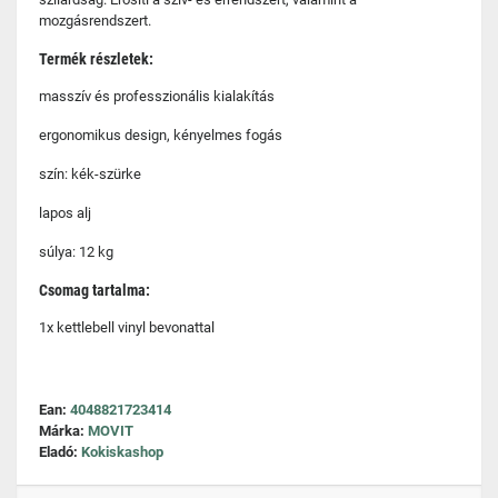
mozgásrendszert.
Termék részletek:
masszív és professzionális kialakítás
ergonomikus design, kényelmes fogás
szín: kék-szürke
lapos alj
súlya: 12 kg
Csomag tartalma:
1x kettlebell vinyl bevonattal
Ean:
4048821723414
Márka:
MOVIT
Eladó:
Kokiskashop