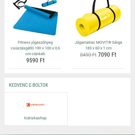
Fitness jógaszőnyeg
Jógamatrac MOVIT® Sárga
csúszásgátló 190 × 100 x 0,6
183 x 60 x 1 cm
7090 Ft
cm ciánkék
8490 Ft
9590 Ft
KEDVENC E-BOLTOK
Kokiskashop