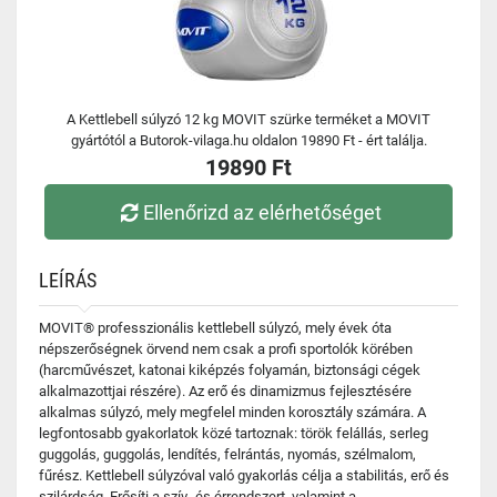
A Kettlebell súlyzó 12 kg MOVIT szürke terméket a MOVIT
gyártótól a Butorok-vilaga.hu oldalon 19890 Ft - ért találja.
19890 Ft
Ellenőrizd az elérhetőséget
LEÍRÁS
MOVIT® professzionális kettlebell súlyzó, mely évek óta
népszerőségnek örvend nem csak a profi sportolók körében
(harcművészet, katonai kiképzés folyamán, biztonsági cégek
alkalmazottjai részére). Az erő és dinamizmus fejlesztésére
alkalmas súlyzó, mely megfelel minden korosztály számára. A
legfontosabb gyakorlatok közé tartoznak: török felállás, serleg
guggolás, guggolás, lendítés, felrántás, nyomás, szélmalom,
fűrész. Kettlebell súlyzóval való gyakorlás célja a stabilitás, erő és
szilárdság. Erősíti a szív- és érrendszert, valamint a