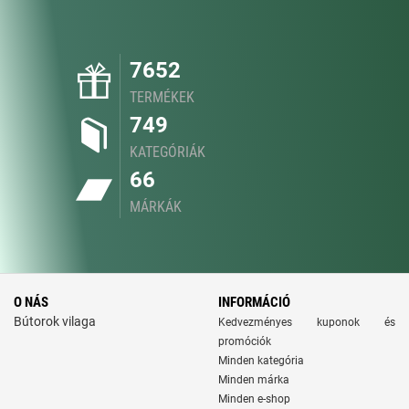
7652
TERMÉKEK
749
KATEGÓRIÁK
66
MÁRKÁK
O NÁS
INFORMÁCIÓ
Bútorok vilaga
Kedvezményes kuponok és
promóciók
Minden kategória
Minden márka
Minden e-shop