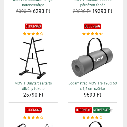
narancssárga
párnázott fehér
6290 Ft
19390 Ft
6390 Ft
20290 Ft
ÚJDONSÁG
ÚJDONSÁG
MOVIT Súlytárcsa tartó
Jógamatrac MOVIT® 190 x 60
állvány fekete
x 1,5 cm szürke
25790 Ft
9590 Ft
ÚJDONSÁG
ÚJDONSÁG
KEDVEZMÉNY