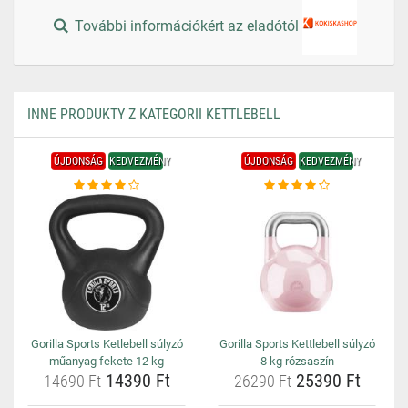
További információkért az eladótól
INNE PRODUKTY Z KATEGORII KETTLEBELL
ÚJDONSÁG
KEDVEZMÉNY
ÚJDONSÁG
KEDVEZMÉNY
Gorilla Sports Ketlebell súlyzó
Gorilla Sports Kettlebell súlyzó
műanyag fekete 12 kg
8 kg rózsaszín
14390 Ft
25390 Ft
14690 Ft
26290 Ft