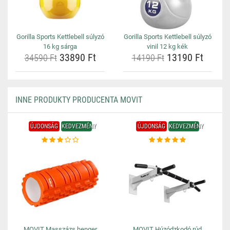
Gorilla Sports Kettlebell súlyzó
Gorilla Sports Kettlebell súlyzó
16 kg sárga
vinil 12 kg kék
33890 Ft
13190 Ft
34590 Ft
14190 Ft
INNE PRODUKTY PRODUCENTA MOVIT
ÚJDONSÁG
KEDVEZMÉNY
ÚJDONSÁG
KEDVEZMÉNY
MOVIT Masszázs henger
MOVIT Húzódzkodó rúd