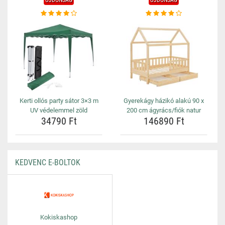
ÚJDONSÁG
ÚJDONSÁG
Kerti ollós party sátor 3×3 m
Gyerekágy házikó alakú 90 x
UV védelemmel zöld
200 cm ágyrács/fiók natur
34790 Ft
146890 Ft
KEDVENC E-BOLTOK
Kokiskashop