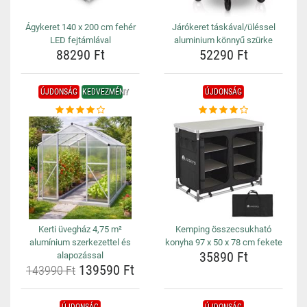
Ágykeret 140 x 200 cm fehér
Járókeret táskával/üléssel
LED fejtámlával
aluminium könnyű szürke
88290 Ft
52290 Ft
ÚJDONSÁG
KEDVEZMÉNY
ÚJDONSÁG
Kerti üvegház 4,75 m²
Kemping összecsukható
alumínium szerkezettel és
konyha 97 x 50 x 78 cm fekete
35890 Ft
alapozással
139590 Ft
143990 Ft