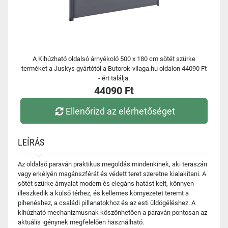
A Kihúzható oldalsó árnyékoló 500 x 180 cm sötét szürke
terméket a Juskys gyártótól a Butorok-vilaga.hu oldalon 44090 Ft
- ért találja.
44090 Ft
Ellenőrizd az elérhetőséget
LEÍRÁS
Az oldalsó paraván praktikus megoldás mindenkinek, aki teraszán
vagy erkélyén magánszférát és védett teret szeretne kialakítani. A
sötét szürke árnyalat modern és elegáns hatást kelt, könnyen
illeszkedik a külső térhez, és kellemes környezetet teremt a
pihenéshez, a családi pillanatokhoz és az esti üldögéléshez. A
kihúzható mechanizmusnak köszönhetően a paraván pontosan az
aktuális igénynek megfelelően használható.