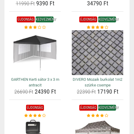
9390 Ft
34790 Ft
11990 Ft
ÚJDONSÁG
KEDVEZMÉNY
ÚJDONSÁG
KEDVEZMÉNY
GARTHEN Kerti sátor 3 x 3 m
DIVERO Mozaik burkolat 1m2
antracit
szürke csempe
24390 Ft
17190 Ft
26690 Ft
22390 Ft
ÚJDONSÁG
ÚJDONSÁG
KEDVEZMÉNY