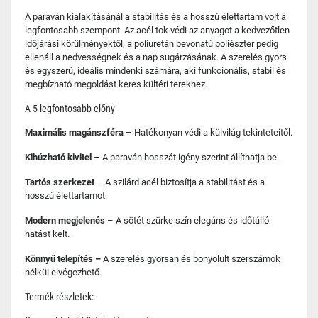
A paraván kialakításánál a stabilitás és a hosszú élettartam volt a
legfontosabb szempont. Az acél tok védi az anyagot a kedvezőtlen
időjárási körülményektől, a poliuretán bevonatú poliészter pedig
ellenáll a nedvességnek és a nap sugárzásának. A szerelés gyors
és egyszerű, ideális mindenki számára, aki funkcionális, stabil és
megbízható megoldást keres kültéri terekhez.
A 5 legfontosabb előny
Maximális magánszféra
– Hatékonyan védi a külvilág tekinteteitől.
Kihúzható kivitel
– A paraván hosszát igény szerint állíthatja be.
Tartós szerkezet
– A szilárd acél biztosítja a stabilitást és a
hosszú élettartamot.
Modern megjelenés
– A sötét szürke szín elegáns és időtálló
hatást kelt.
Könnyű telepítés –
A szerelés gyorsan és bonyolult szerszámok
nélkül elvégezhető.
Termék részletek: