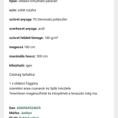
típus:
oldalsó kihúzható paraván
szín:
sötét szürke
szövet anyaga:
PU bevonatú poliészter
szerkezet anyaga:
acél
szövet felületi tömege:
180 g/m²
magassá
180 cm
maximális hossz:
500 cm
kihúzható:
igen
Csomag tartalma:
1 x oldalsó függöny
szerelési anya csavarok és tiplik készlete
Teremtsen magánszférát és kényelmet a teraszán még ma.
Ean:
4260565524625
Márka:
Juskys
Eladó:
Kokiskashop