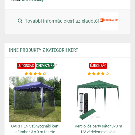
További információkért az eladótól
INNE PRODUKTY Z KATEGORII KERT
ÚJDONSÁG
KEDVEZMÉNY
ÚJDONSÁG
GARTHEN Szúnyogháló kerti
Kerti ollós party sátor 3×3 m
sátorhoz 3 x 3 m fekete
UV védelemmel zöld