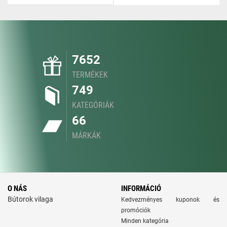
7652
TERMÉKEK
749
KATEGÓRIÁK
66
MÁRKÁK
O NÁS
INFORMÁCIÓ
Bútorok vilaga
Kedvezményes kuponok és
promóciók
Minden kategória