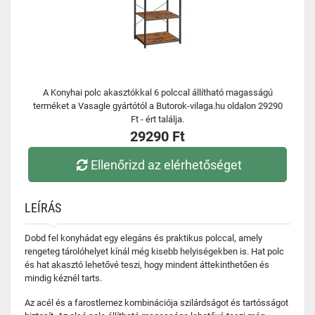
A Konyhai polc akasztókkal 6 polccal állítható magasságú
terméket a Vasagle gyártótól a Butorok-vilaga.hu oldalon 29290
Ft - ért találja.
29290 Ft
Ellenőrizd az elérhetőséget
LEÍRÁS
Dobd fel konyhádat egy elegáns és praktikus polccal, amely
rengeteg tárolóhelyet kínál még kisebb helyiségekben is. Hat polc
és hat akasztó lehetővé teszi, hogy mindent áttekinthetően és
mindig kéznél tarts.
Az acél és a farostlemez kombinációja szilárdságot és tartósságot