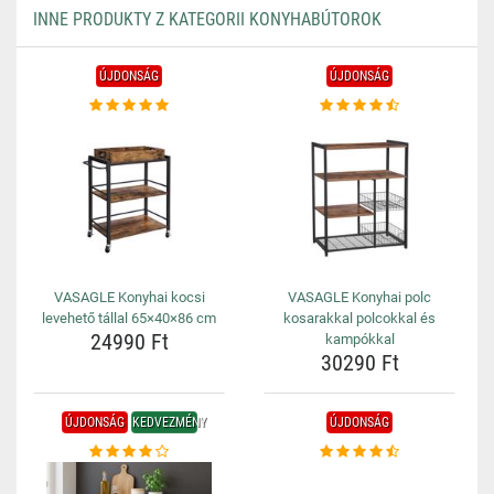
INNE PRODUKTY Z KATEGORII KONYHABÚTOROK
ÚJDONSÁG
ÚJDONSÁG
VASAGLE Konyhai kocsi
VASAGLE Konyhai polc
levehető tállal 65×40×86 cm
kosarakkal polcokkal és
24990 Ft
kampókkal
30290 Ft
ÚJDONSÁG
KEDVEZMÉNY
ÚJDONSÁG