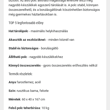
biztosít. Az alsó polc állítható magassága lehetővé teszi még
nagyobb készülékek egyszerű tárolását is. A polc stabil, könnyen
összeszerelhető, és a borulásgátlónak köszönhetően biztonságos
még gyermekes háztartásokban is.
TOP 5 legfontosabb előny
Hat tárolópolc
- maximális helykihasználás
Akasztók az eszközökne
k - minden kéznél van
Stabil és biztonságos
- borulásgátló
Állítható polc
- nagyobb készülékekhez
Könnyű összeszerelés
- gyors összeszerelés erőfeszítés nélkül
Termék részletek:
Anya
farostlemez, acél
Szín:
rusztikus barna, fekete
Méretek
: 60 x 40 x 167 cm
Felső polc teherbírása
: 10 kg