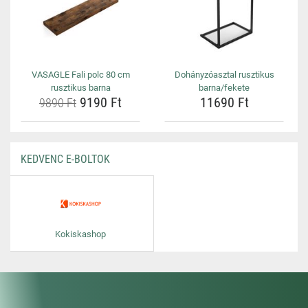
VASAGLE Fali polc 80 cm
Dohányzóasztal rusztikus
rusztikus barna
barna/fekete
9190 Ft
11690 Ft
9890 Ft
KEDVENC E-BOLTOK
Kokiskashop