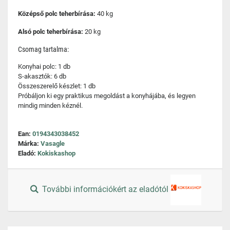
Középső polc teherbírása:
40 kg
Alsó polc teherbírása:
20 kg
Csomag tartalma:
Konyhai polc: 1 db
S-akasztók: 6 db
Összeszerelő készlet: 1 db
Próbáljon ki egy praktikus megoldást a konyhájába, és legyen
mindig minden kéznél.
Ean:
0194343038452
Márka:
Vasagle
Eladó:
Kokiskashop
További információkért az eladótól