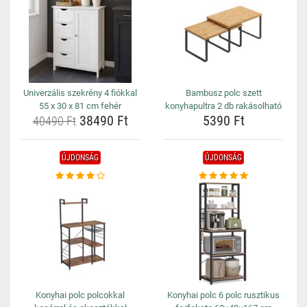
Univerzális szekrény 4 fiókkal
Bambusz polc szett
55 x 30 x 81 cm fehér
konyhapultra 2 db rakásolható
38490 Ft
5390 Ft
40490 Ft
ÚJDONSÁG
ÚJDONSÁG
Konyhai polc polcokkal
Konyhai polc 6 polc rusztikus