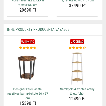
kosárral és akasztókkal
fa/fekete 60×40×167 cm
37490 Ft
90x40x132 cm
29690 Ft
INNE PRODUKTY PRODUCENTA VASAGLE
ÚJDONSÁG
ÚJDONSÁG
Designer kerek asztal
Sarokpolc 4 szintes arany
rusztikus barna/fekete 50 x 57
tölgy/fehér
12490 Ft
cm
15390 Ft