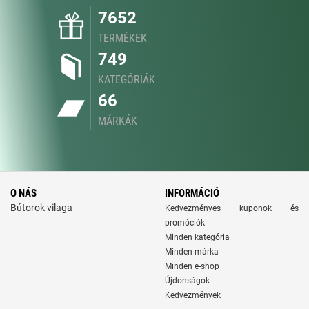
7652
TERMÉKEK
749
KATEGÓRIÁK
66
MÁRKÁK
O NÁS
INFORMÁCIÓ
Bútorok vilaga
Kedvezményes kuponok és
promóciók
Minden kategória
Minden márka
Minden e-shop
Újdonságok
Kedvezmények