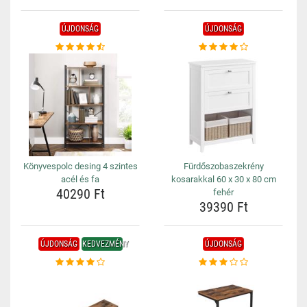
ÚJDONSÁG
ÚJDONSÁG
Könyvespolc desing 4 szintes
Fürdőszobaszekrény
acél és fa
kosarakkal 60 x 30 x 80 cm
40290 Ft
fehér
39390 Ft
ÚJDONSÁG
KEDVEZMÉNY
ÚJDONSÁG