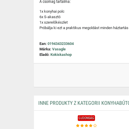
A csomag tartalma:
1x konyhai polc
6x S-akasztó
1x szerelőkészlet
Próbálja ki ezt a praktikus megoldást minden háztartá
Ean:
0194343233604
Márka:
Vasagle
Eladó:
Kokiskashop
INNE PRODUKTY Z KATEGORII KONYHABÚ
ÚJDONSÁG