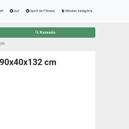
ert
Aut
Sport és Fitness
Minden kategória
Keresés
 cm
l 90x40x132 cm