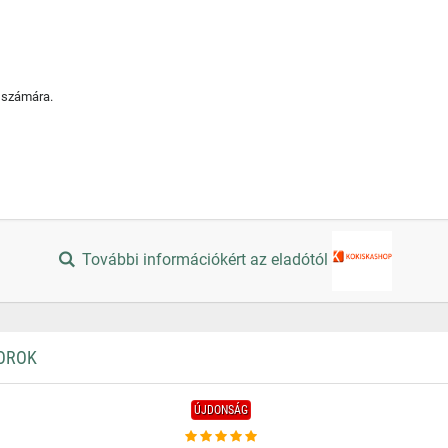
s számára.
További információkért az eladótól
TOROK
ÚJDONSÁG