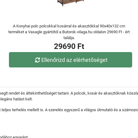
A Konyhai polc polcokkal kosárral és akasztókkal 90x40x132 cm
terméket a Vasagle gyártótól a Butorok-vilaga.hu oldalon 29690 Ft - ért
találja.
29690 Ft
Ellenőrizd az elérhetőséget
 segít rendet és áttekinthetőséget tartani. A polcok, kosár és akasztóknak kös
legáns hatást kelt.
ít teljes terhelés mellett is. A szerelés egyszerű a világos útmutató és a számoz
odához egyaránt.