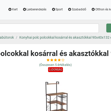
Kert
Lakberendezés
Sport
Szabadidő
Otthon és k
abútorok
Konyhai polc polcokkal kosárral és akasztókkal 90x40x132
polcokkal kosárral és akasztókka
(Összesen
5
értékelés)
ÚJDONSÁG