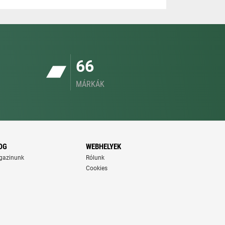
66
MÁRKÁK
OG
WEBHELYEK
gazinunk
Rólunk
Cookies