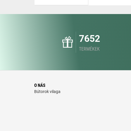
7652
TERMÉKEK
O NÁS
Bútorok vilaga