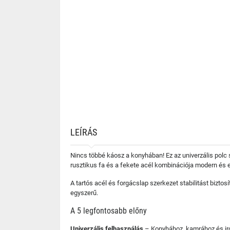
LEÍRÁS
Nincs többé káosz a konyhában! Ez az univerzális polc
rusztikus fa és a fekete acél kombinációja modern és e
A tartós acél és forgácslap szerkezet stabilitást biztos
egyszerű.
A 5 legfontosabb előny
Univerzális felhasználás
– Konyhához, kamrához és ir