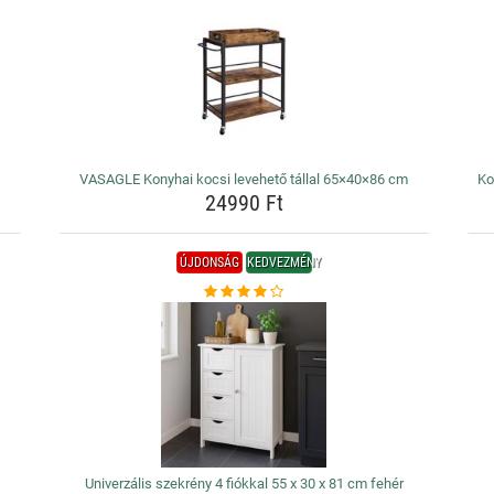
VASAGLE Konyhai kocsi levehető tállal 65×40×86 cm
Ko
24990 Ft
ÚJDONSÁG
KEDVEZMÉNY
Univerzális szekrény 4 fiókkal 55 x 30 x 81 cm fehér