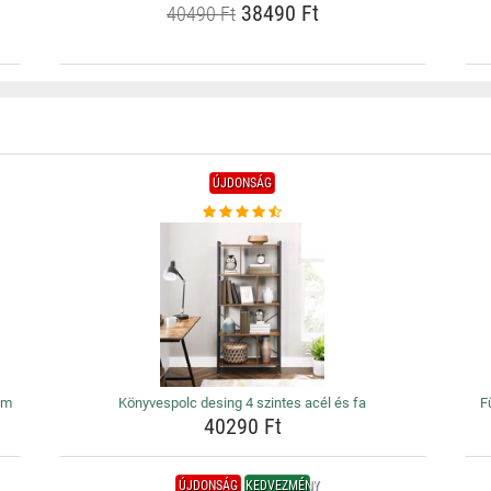
38490 Ft
40490 Ft
ÚJDONSÁG
cm
Könyvespolc desing 4 szintes acél és fa
F
40290 Ft
ÚJDONSÁG
KEDVEZMÉNY