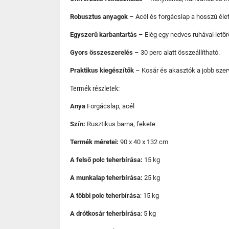
Robusztus anyagok
– Acél és forgácslap a hosszú élet
Egyszerű karbantartás
– Elég egy nedves ruhával letörö
Gyors összeszerelés
– 30 perc alatt összeállítható.
Praktikus kiegészítők
– Kosár és akasztók a jobb szer
Termék részletek:
Anya
Forgácslap, acél
Szín:
Rusztikus barna, fekete
Termék méretei:
90 x 40 x 132 cm
A felső polc teherbírása:
15 kg
A munkalap teherbírása:
25 kg
A többi polc teherbírása
: 15 kg
A drótkosár teherbírása
: 5 kg