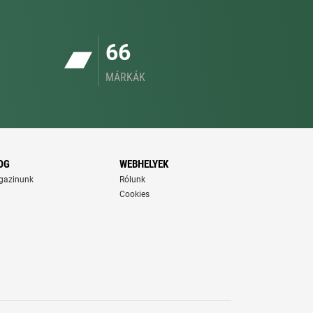
66
MÁRKÁK
OG
WEBHELYEK
gazinunk
Rólunk
Cookies