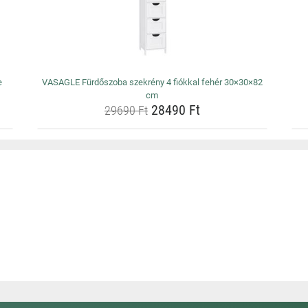
e
VASAGLE Fürdőszoba szekrény 4 fiókkal fehér 30×30×82
cm
28490 Ft
29690 Ft