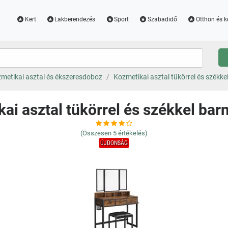
Kert
Lakberendezés
Sport
Szabadidő
Otthon és k
metikai asztal és ékszeresdoboz
Kozmetikai asztal tükörrel és székke
ai asztal tükörrel és székkel bar
(Összesen
5
értékelés)
ÚJDONSÁG