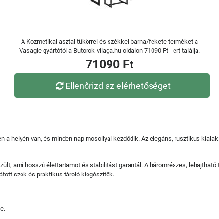
A Kozmetikai asztal tükörrel és székkel barna/fekete terméket a
Vasagle gyártótól a Butorok-vilaga.hu oldalon 71090 Ft - ért találja.
71090 Ft
Ellenőrizd az elérhetőséget
a helyén van, és minden nap mosollyal kezdődik. Az elegáns, rusztikus kialakít
ült, ami hosszú élettartamot és stabilitást garantál. A háromrészes, lehajtható 
átott szék és praktikus tároló kiegészítők.
e.