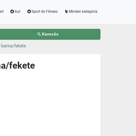
ert
Aut
Sport és Fitness
Minden kategória
Keresés
l barna/fekete
na/fekete