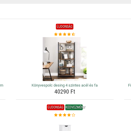
ÚJDONSÁG
cm
Könyvespolc desing 4 szintes acél és fa
F
40290 Ft
ÚJDONSÁG
KEDVEZMÉNY