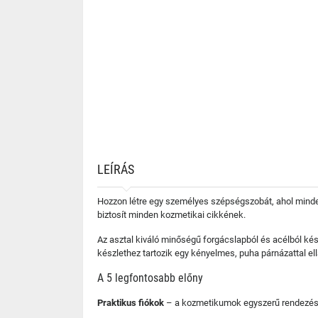
LEÍRÁS
Hozzon létre egy személyes szépségszobát, ahol minden 
biztosít minden kozmetikai cikkének.
Az asztal kiváló minőségű forgácslapból és acélból kész
készlethez tartozik egy kényelmes, puha párnázattal ell
A 5 legfontosabb előny
Praktikus fiókok
– a kozmetikumok egyszerű rendezés