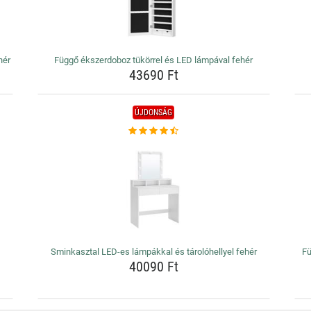
hér
Függő ékszerdoboz tükörrel és LED lámpával fehér
43690 Ft
ÚJDONSÁG
Sminkasztal LED-es lámpákkal és tárolóhellyel fehér
Fü
40090 Ft