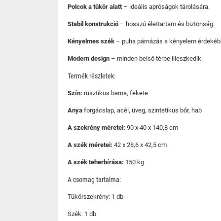
Polcok a tükör alatt
– ideális apróságok tárolására.
Stabil konstrukció
– hosszú élettartam és biztonság.
Kényelmes szék
– puha párnázás a kényelem érdekéb
Modern design
– minden belső térbe illeszkedik.
Termék részletek:
Szín:
rusztikus barna, fekete
Anya
forgácslap, acél, üveg, szintetikus bőr, hab
A szekrény méretei:
90 x 40 x 140,8 cm
A szék méretei:
42 x 28,6 x 42,5 cm
A szék teherbírása:
150 kg
A csomag tartalma:
Tükörszekrény: 1 db
Szék: 1 db