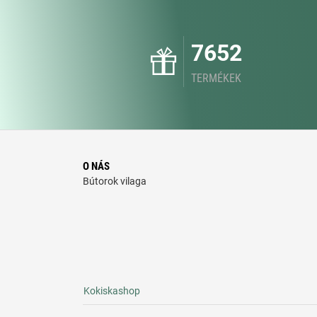
7652
TERMÉKEK
O NÁS
Bútorok vilaga
Kokiskashop