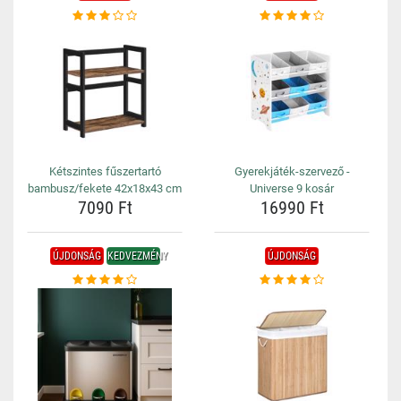
Kétszintes fűszertartó
Gyerekjáték-szervező -
bambusz/fekete 42x18x43 cm
Universe 9 kosár
7090 Ft
16990 Ft
ÚJDONSÁG
KEDVEZMÉNY
ÚJDONSÁG