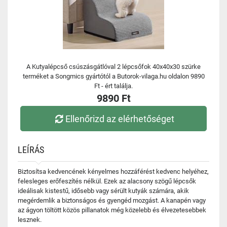
A Kutyalépcső csúszásgátlóval 2 lépcsőfok 40x40x30 szürke
terméket a Songmics gyártótól a Butorok-vilaga.hu oldalon 9890
Ft - ért találja.
9890 Ft
Ellenőrizd az elérhetőséget
LEÍRÁS
Biztosítsa kedvencének kényelmes hozzáférést kedvenc helyéhez,
felesleges erőfeszítés nélkül. Ezek az alacsony szögű lépcsők
ideálisak kistestű, idősebb vagy sérült kutyák számára, akik
megérdemlik a biztonságos és gyengéd mozgást. A kanapén vagy
az ágyon töltött közös pillanatok még közelebb és élvezetesebbek
lesznek.