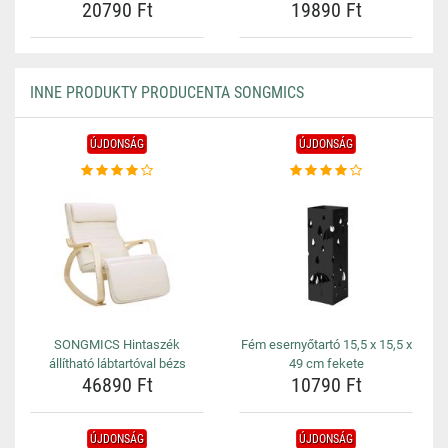
20790 Ft
19890 Ft
INNE PRODUKTY PRODUCENTA SONGMICS
ÚJDONSÁG
ÚJDONSÁG
SONGMICS Hintaszék
Fém esernyőtartó 15,5 x 15,5 x
állítható lábtartóval bézs
49 cm fekete
46890 Ft
10790 Ft
ÚJDONSÁG
ÚJDONSÁG