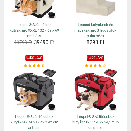
Leopet® Szállító box
Lépcső kutyáknak és
kutyáknak XXXL 102 x 69 x 69
macskáknak 3 lépcsőfok
cm bézs
puha bézs
39490 Ft
8290 Ft
43790 Ft
ÚJDONSÁG
ÚJDONSÁG
Leopet® Szállító doboz
Leopet® Szállítódoboz
kutyáknak M 60 x 42 x 42 cm
kutyáknak S 49,5 x 34,5 x 35
antracit
cm piros