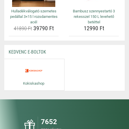
Hulladékválogató szemetes
Bambusz szennyestartó 3
pedállal 3×15 l rozsdamentes
rekesszel 150 L levehető
acél
betéttel
39790 Ft
12990 Ft
41890 Ft
KEDVENC E-BOLTOK
Kokiskashop
7652