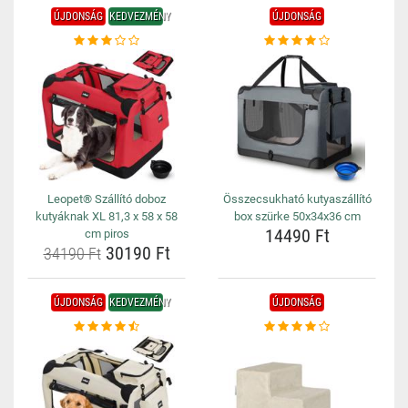
ÚJDONSÁG
KEDVEZMÉNY
ÚJDONSÁG
Leopet® Szállító doboz
Összecsukható kutyaszállító
kutyáknak XL 81,3 x 58 x 58
box szürke 50x34x36 cm
14490 Ft
cm piros
30190 Ft
34190 Ft
ÚJDONSÁG
KEDVEZMÉNY
ÚJDONSÁG