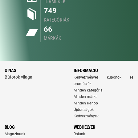
TERMÉKEK
749
KATEGÓRIÁK
66
MÁRKÁK
O NÁS
INFORMÁCIÓ
Bútorok vilaga
Kedvezményes kuponok és
promóciók
Minden kategória
Minden márka
Minden e-shop
Újdonságok
Kedvezmények
BLOG
WEBHELYEK
Magazinunk
Rólunk