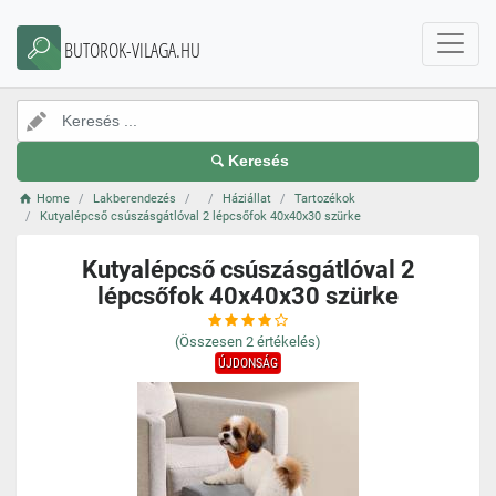
BUTOROK-VILAGA.HU
Keresés
Home
Lakberendezés
Háziállat
Tartozékok
Kutyalépcső csúszásgátlóval 2 lépcsőfok 40x40x30 szürke
Kutyalépcső csúszásgátlóval 2
lépcsőfok 40x40x30 szürke
(Összesen
2
értékelés)
ÚJDONSÁG