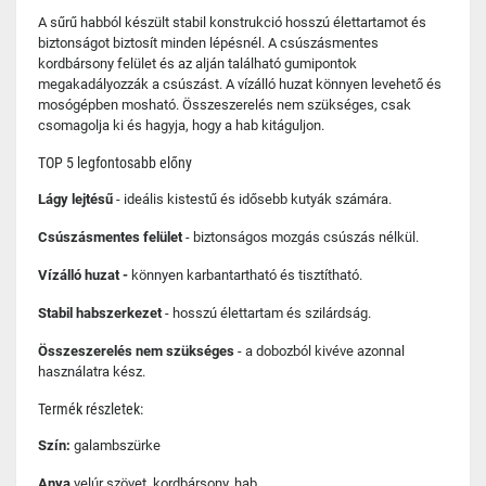
A sűrű habból készült stabil konstrukció hosszú élettartamot és
biztonságot biztosít minden lépésnél. A csúszásmentes
kordbársony felület és az alján található gumipontok
megakadályozzák a csúszást. A vízálló huzat könnyen levehető és
mosógépben mosható. Összeszerelés nem szükséges, csak
csomagolja ki és hagyja, hogy a hab kitáguljon.
TOP 5 legfontosabb előny
Lágy lejtésű
- ideális kistestű és idősebb kutyák számára.
Csúszásmentes felület
- biztonságos mozgás csúszás nélkül.
Vízálló huzat -
könnyen karbantartható és tisztítható.
Stabil habszerkezet
- hosszú élettartam és szilárdság.
Összeszerelés nem szükséges
- a dobozból kivéve azonnal
használatra kész.
Termék részletek:
Szín:
galambszürke
Anya
velúr szövet, kordbársony, hab