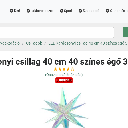
Kert
Lakberendezés
Sport
Szabadidő
Otthon és k
ydekoráció
Csillagok
LED karácsonyi csillag 40 cm 40 színes égő 
nyi csillag 40 cm 40 színes égő 
(Összesen
3
értékelés)
ÚJDONSÁG