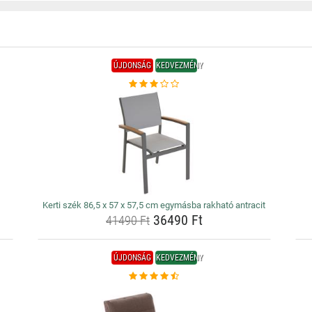
ÚJDONSÁG
KEDVEZMÉNY
Kerti szék 86,5 x 57 x 57,5 cm egymásba rakható antracit
36490 Ft
41490 Ft
ÚJDONSÁG
KEDVEZMÉNY