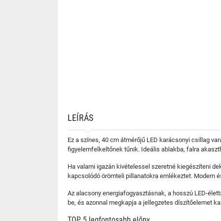
LEÍRÁS
Ez a színes, 40 cm átmérőjű LED karácsonyi csillag v
figyelemfelkeltőnek tűnik. Ideális ablakba, falra akas
Ha valami igazán kivételessel szeretné kiegészíteni dek
kapcsolódó örömteli pillanatokra emlékeztet. Modern és 
Az alacsony energiafogyasztásnak, a hosszú LED-élett
be, és azonnal megkapja a jellegzetes díszítőelemet ka
TOP 5 legfontosabb előny