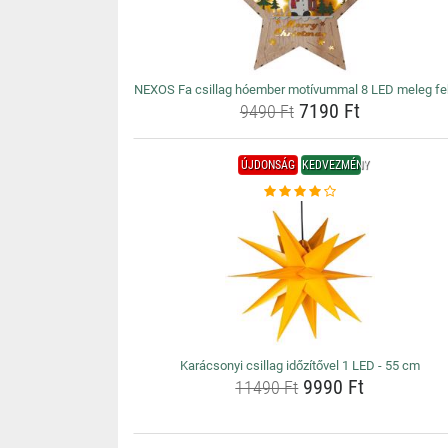
NEXOS Fa csillag hóember motívummal 8 LED meleg fe
7190 Ft
9490 Ft
ÚJDONSÁG
KEDVEZMÉNY
Karácsonyi csillag időzítővel 1 LED - 55 cm
9990 Ft
11490 Ft