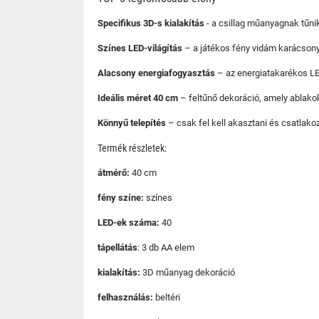
Specifikus 3D-s kialakítás
- a csillag műanyagnak tűnik
Színes LED-világítás
– a játékos fény vidám karácsony
Alacsony energiafogyasztás
– az energiatakarékos LE
Ideális méret 40 cm
– feltűnő dekoráció, amely ablakok
Könnyű telepítés
– csak fel kell akasztani és csatlako
Termék részletek:
átmérő:
40 cm
fény színe:
színes
LED-ek száma:
40
tápellátás
: 3 db AA elem
kialakítás:
3D műanyag dekoráció
felhasználás:
beltéri