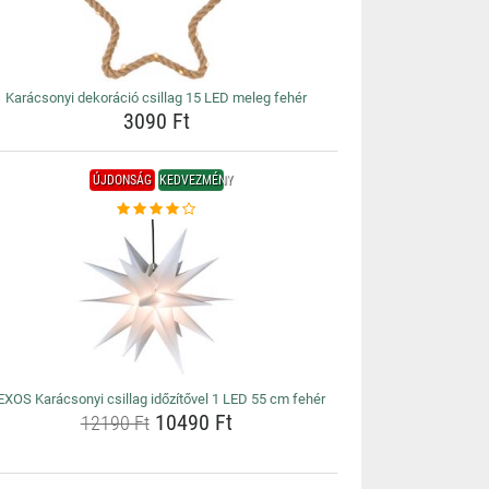
Karácsonyi dekoráció csillag 15 LED meleg fehér
3090 Ft
ÚJDONSÁG
KEDVEZMÉNY
XOS Karácsonyi csillag időzítővel 1 LED 55 cm fehér
10490 Ft
12190 Ft