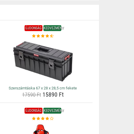
ÚJDONSÁG
KEDVEZMÉNY
Szerszámtáska 67 x 28 x 28,5 cm fekete
15890 Ft
17590 Ft
ÚJDONSÁG
KEDVEZMÉNY