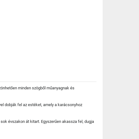
köszönhetően minden szögből műanyagnak és
nyel dobják fel az estéket, amely a karácsonyhoz
ok évszakon át kitart. Egyszerűen akassza fel, dugja