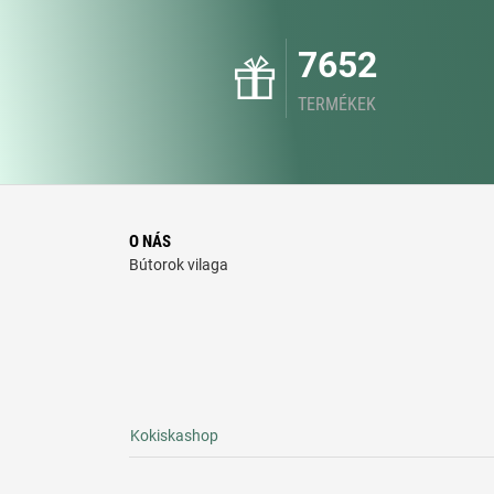
7652
TERMÉKEK
O NÁS
Bútorok vilaga
Kokiskashop