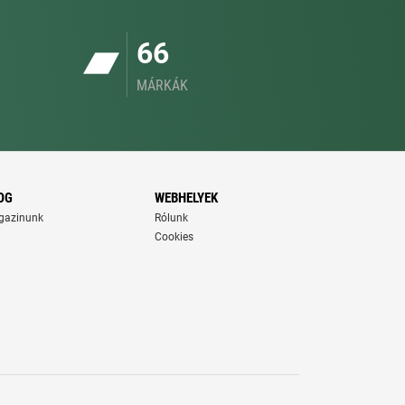
66
MÁRKÁK
OG
WEBHELYEK
gazinunk
Rólunk
Cookies