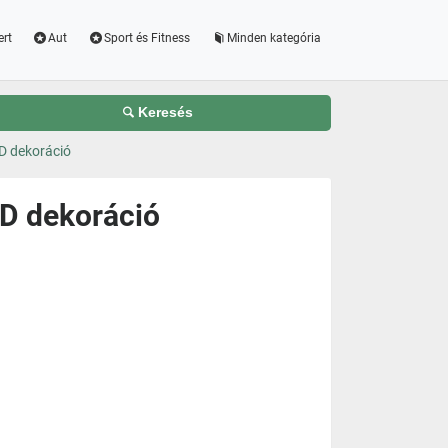
ert
Aut
Sport és Fitness
Minden kategória
Keresés
3D dekoráció
3D dekoráció