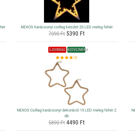
hér
NEXOS Karácsonyi csillag készlet 20 LED meleg fehér
5390 Ft
7090 Ft
ÚJDONSÁG
KEDVEZMÉNY
NEXOS Csillag karácsonyi dekoráció 15 LED meleg fehér 2
NE
db
4490 Ft
5890 Ft