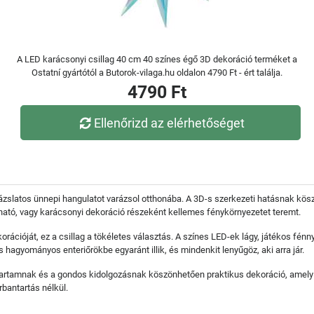
A LED karácsonyi csillag 40 cm 40 színes égő 3D dekoráció terméket a
Ostatní gyártótól a Butorok-vilaga.hu oldalon 4790 Ft - ért találja.
4790 Ft
Ellenőrizd az elérhetőséget
arázslatos ünnepi hangulatot varázsol otthonába. A 3D-s szerkezeti hatásnak 
ztható, vagy karácsonyi dekoráció részeként kellemes fénykörnyezetet teremt.
orációját, ez a csillag a tökéletes választás. A színes LED-ek lágy, játékos fén
hagyományos enteriőrökbe egyaránt illik, és mindenkit lenyűgöz, aki arra jár.
artamnak és a gondos kidolgozásnak köszönhetően praktikus dekoráció, amely s
rbantartás nélkül.