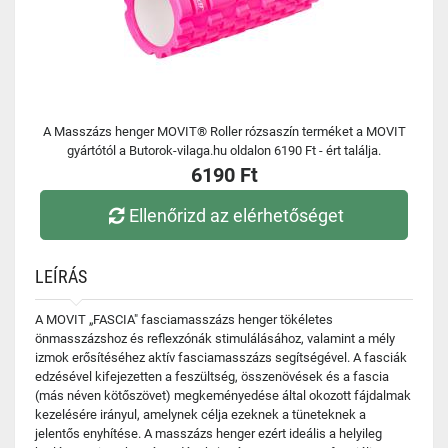
A Masszázs henger MOVIT® Roller rózsaszín terméket a MOVIT
gyártótól a Butorok-vilaga.hu oldalon 6190 Ft - ért találja.
6190 Ft
Ellenőrizd az elérhetőséget
LEÍRÁS
A MOVIT „FASCIA" fasciamasszázs henger tökéletes
önmasszázshoz és reflexzónák stimulálásához, valamint a mély
izmok erősítéséhez aktív fasciamasszázs segítségével. A fasciák
edzésével kifejezetten a feszültség, összenövések és a fascia
(más néven kötőszövet) megkeményedése által okozott fájdalmak
kezelésére irányul, amelynek célja ezeknek a tüneteknek a
jelentős enyhítése. A masszázs henger ezért ideális a helyileg