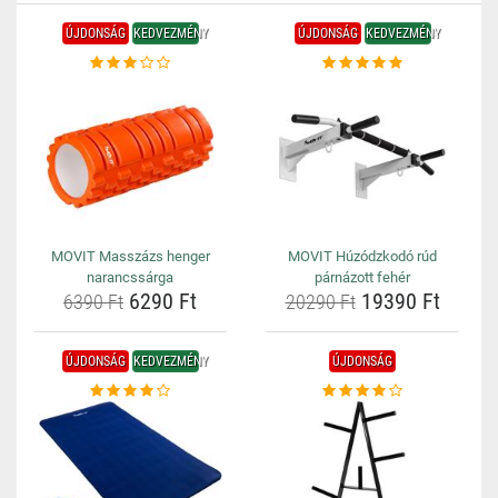
ÚJDONSÁG
KEDVEZMÉNY
ÚJDONSÁG
KEDVEZMÉNY
MOVIT Masszázs henger
MOVIT Húzódzkodó rúd
narancssárga
párnázott fehér
6290 Ft
19390 Ft
6390 Ft
20290 Ft
ÚJDONSÁG
KEDVEZMÉNY
ÚJDONSÁG