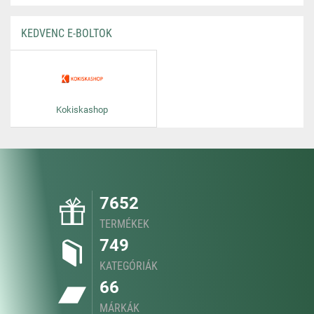
KEDVENC E-BOLTOK
Kokiskashop
7652
TERMÉKEK
749
KATEGÓRIÁK
66
MÁRKÁK