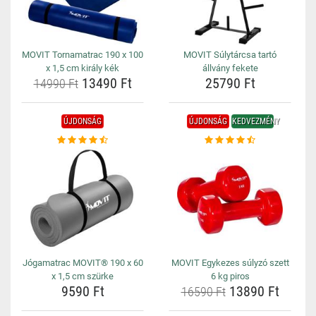
MOVIT Tornamatrac 190 x 100
MOVIT Súlytárcsa tartó
x 1,5 cm király kék
állvány fekete
13490 Ft
25790 Ft
14990 Ft
ÚJDONSÁG
ÚJDONSÁG
KEDVEZMÉNY
Jógamatrac MOVIT® 190 x 60
MOVIT Egykezes súlyzó szett
x 1,5 cm szürke
6 kg piros
9590 Ft
13890 Ft
16590 Ft