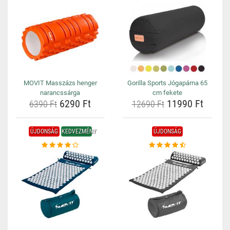
MOVIT Masszázs henger
Gorilla Sports Jógapárna 65
narancssárga
cm fekete
6290 Ft
11990 Ft
6390 Ft
12690 Ft
ÚJDONSÁG
KEDVEZMÉNY
ÚJDONSÁG