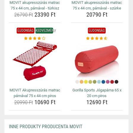
MOVIT akupresszúrás matrac
MOVIT akupresszúrás matrac
75 x 44 cm, párnával - türkisz
75 x 44 cm, párnával - szürke
23390 Ft
20790 Ft
26790 Ft
ÚJDONSÁG
KEDVEZMÉNY
ÚJDONSÁG
MOVIT Akupresszúrás matrac
Gorilla Sports Jógapárna 65 x
párnával 75 x 44 cm piros
20 cm piros
10690 Ft
12690 Ft
20990 Ft
INNE PRODUKTY PRODUCENTA MOVIT