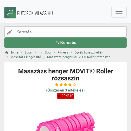
BUTOROK-VILAGA.HU
Keresés
Home
Sport
Spor
Fitness
Egyéb fitnesz kellék
Masszázs kiegészítő
Masszázs henger MOVIT® Roller rózsaszín
Masszázs henger MOVIT® Roller
rózsaszín
(Összesen
3
értékelés)
ÚJDONSÁG