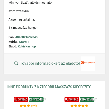
könnyen tisztítható és mosható
szín: rózsaszín
A csomag tartalma:
1 x masszázs henger
Ean:
4048821692345
Márka:
MOVIT
Eladó:
Kokiskashop
További információkért az eladótól
INNE PRODUKTY Z KATEGORII MASSZÁZS KIEGÉSZÍTŐ
ÚJDONSÁG
KEDVEZMÉNY
ÚJDONSÁG
KEDVEZMÉNY