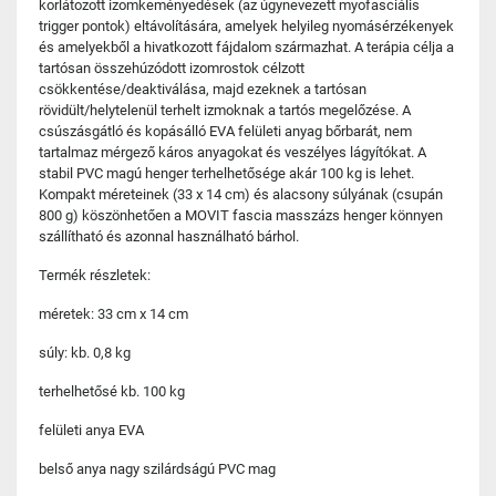
korlátozott izomkeményedések (az úgynevezett myofasciális
trigger pontok) eltávolítására, amelyek helyileg nyomásérzékenyek
és amelyekből a hivatkozott fájdalom származhat. A terápia célja a
tartósan összehúzódott izomrostok célzott
csökkentése/deaktiválása, majd ezeknek a tartósan
rövidült/helytelenül terhelt izmoknak a tartós megelőzése. A
csúszásgátló és kopásálló EVA felületi anyag bőrbarát, nem
tartalmaz mérgező káros anyagokat és veszélyes lágyítókat. A
stabil PVC magú henger terhelhetősége akár 100 kg is lehet.
Kompakt méreteinek (33 x 14 cm) és alacsony súlyának (csupán
800 g) köszönhetően a MOVIT fascia masszázs henger könnyen
szállítható és azonnal használható bárhol.
Termék részletek:
méretek: 33 cm x 14 cm
súly: kb. 0,8 kg
terhelhetősé kb. 100 kg
felületi anya EVA
belső anya nagy szilárdságú PVC mag