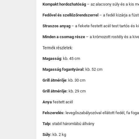
Kompakt hordozhatóság
– az alacsony súly és a kis mér
Fedővel és szellőzőrendszerrel
– a fedél kizárja a füs
Straszos anyag
– a fekete festett acél test tartós és k
Minden a csomag része
– a krómozott rostély és a kiv
Termék részletek:
Magasság
: kb. 45 cm
Magasság fogantyúval:
kb. 52 cm
Grill átmérője
: kb. 30 cm
Grill átmérője:
kb. 29 cm
Anya
festett acél
Felszerelés:
levegőszabályozóval ellátott fedél, fa foga
Talp:
stabil háromlábú állvány
Súly:
kb. 2 kg