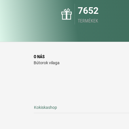
7652
TERMÉKEK
O NÁS
Bútorok vilaga
Kokiskashop