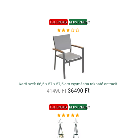
ÚJDONSÁG
KEDVEZMÉNY
Kerti szék 86,5 x 57 x 57,5 cm egymásba rakható antracit
36490 Ft
41490 Ft
ÚJDONSÁG
KEDVEZMÉNY