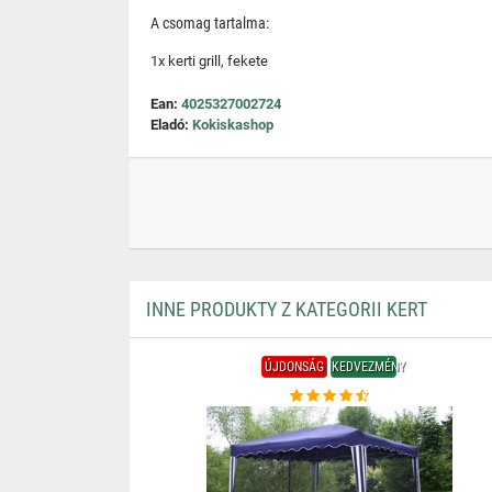
A csomag tartalma:
1x kerti grill, fekete
Ean:
4025327002724
Eladó:
Kokiskashop
INNE PRODUKTY Z KATEGORII KERT
ÚJDONSÁG
KEDVEZMÉNY