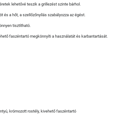
etek lehetővé teszik a grillezést szinte bárhol.
töt és a hőt, a szellőzőnyílás szabályozza az égést.
önnyen tisztítható.
ehető faszéntartó megkönnyíti a használatát és karbantartását.
ntyú, krómozott rostély, kivehető faszéntartó