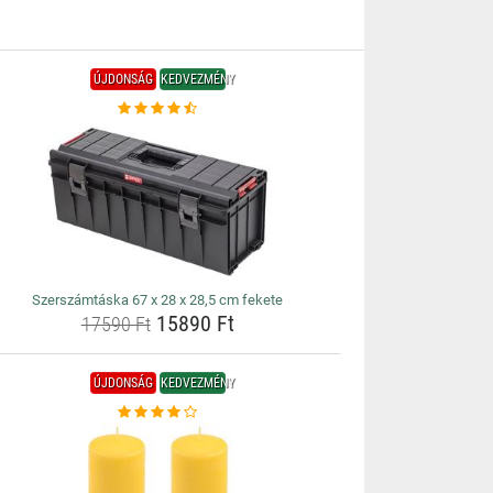
ÚJDONSÁG
KEDVEZMÉNY
Szerszámtáska 67 x 28 x 28,5 cm fekete
15890 Ft
17590 Ft
ÚJDONSÁG
KEDVEZMÉNY