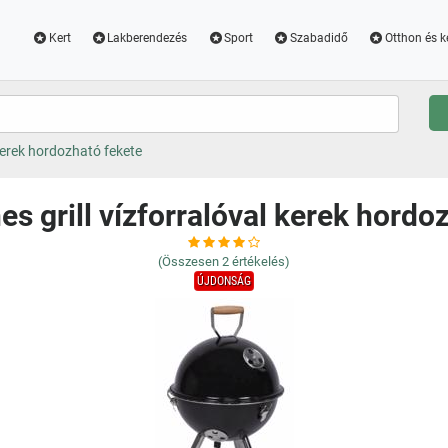
Kert
Lakberendezés
Sport
Szabadidő
Otthon és k
 kerek hordozható fekete
es grill vízforralóval kerek hordo
(Összesen
2
értékelés)
ÚJDONSÁG