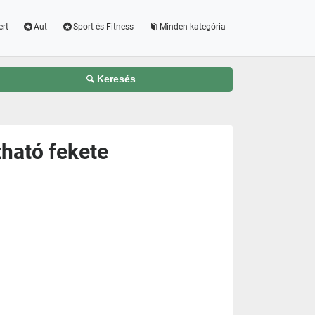
ert
Aut
Sport és Fitness
Minden kategória
Keresés
zható fekete