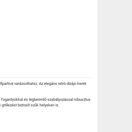
illpartivá varázsolhatsz. Az elegáns retró dizájn kerek
 fa fogantyúkkal és légbeömlő-szabályozással robusztus
grillezést biztosít szűk helyeken is.