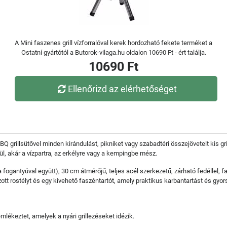
A Mini faszenes grill vízforralóval kerek hordozható fekete terméket a
Ostatní gyártótól a Butorok-vilaga.hu oldalon 10690 Ft - ért találja.
10690 Ft
Ellenőrizd az elérhetőséget
BBQ grillsütővel minden kirándulást, pikniket vagy szabadtéri összejövetelt kis gr
ül, akár a vízpartra, az erkélyre vagy a kempingbe mész.
 fogantyúval együtt), 30 cm átmérőjű, teljes acél szerkezetű, zárható fedéllel,
t rostélyt és egy kivehető faszéntartót, amely praktikus karbantartást és gyors 
mlékeztet, amelyek a nyári grillezéseket idézik.