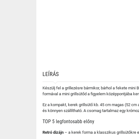
LEÍRÁS
Készülj fel a grillezésre bármikor, bárhol a fekete mini 
formával a mini grillsütőd a figyelem középpontjába ker
Ez a kompakt, kerek grillsütő kb. 45 cm magas (52 cm a
és könnyen szállítható. A csomag tartalmaz egy krómozot
TOP 5 legfontosabb előny
Retró dizájn
– a kerek forma a klasszikus grillsütőkre e