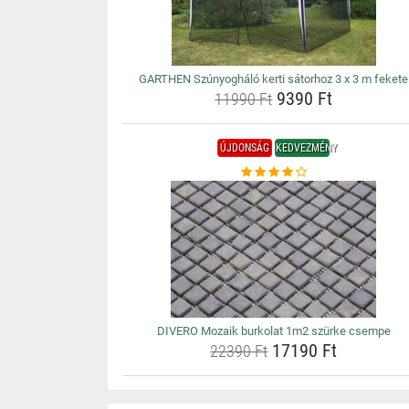
GARTHEN Szúnyogháló kerti sátorhoz 3 x 3 m fekete
9390 Ft
11990 Ft
ÚJDONSÁG
KEDVEZMÉNY
DIVERO Mozaik burkolat 1m2 szürke csempe
17190 Ft
22390 Ft