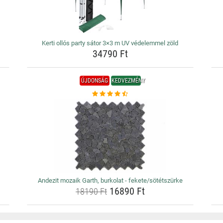
Kerti ollós party sátor 3×3 m UV védelemmel zöld
34790 Ft
ÚJDONSÁG
KEDVEZMÉNY
Andezit mozaik Garth, burkolat - fekete/sötétszürke
16890 Ft
18190 Ft