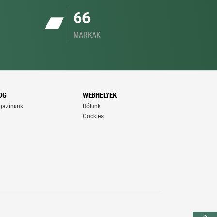
66
MÁRKÁK
OG
WEBHELYEK
gazinunk
Rólunk
Cookies