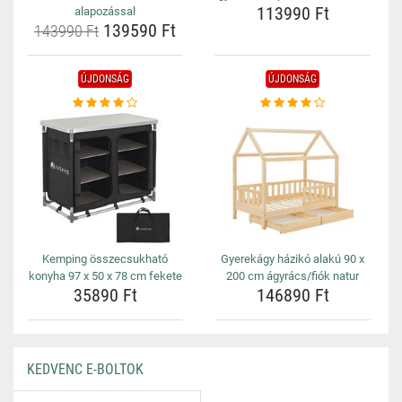
113990 Ft
alapozással
139590 Ft
143990 Ft
ÚJDONSÁG
ÚJDONSÁG
Kemping összecsukható
Gyerekágy házikó alakú 90 x
konyha 97 x 50 x 78 cm fekete
200 cm ágyrács/fiók natur
35890 Ft
146890 Ft
KEDVENC E-BOLTOK