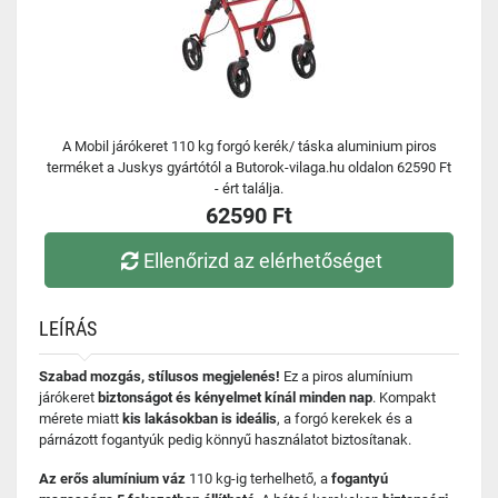
A Mobil járókeret 110 kg forgó kerék/ táska aluminium piros
terméket a Juskys gyártótól a Butorok-vilaga.hu oldalon 62590 Ft
- ért találja.
62590 Ft
Ellenőrizd az elérhetőséget
LEÍRÁS
Szabad mozgás, stílusos megjelenés!
Ez a piros alumínium
járókeret
biztonságot és kényelmet kínál minden nap
. Kompakt
mérete miatt
kis lakásokban is ideális
, a forgó kerekek és a
párnázott fogantyúk pedig könnyű használatot biztosítanak.
Az erős alumínium váz
110 kg-ig terhelhető, a
fogantyú