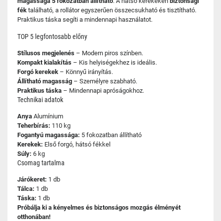
magassága 5 fokozatban állítható
. A hátsó kerekeken
biztonsági
fék
található, a rollátor egyszerűen összecsukható és tisztítható.
Praktikus táska segíti a mindennapi használatot.
TOP 5 legfontosabb előny
Stílusos megjelenés
– Modern piros színben.
Kompakt kialakítás
– Kis helyiségekhez is ideális.
Forgó kerekek
– Könnyű irányítás.
Állítható magasság
– Személyre szabható.
Praktikus táska
– Mindennapi apróságokhoz.
Technikai adatok
Anya
Alumínium
Teherbírás:
110 kg
Fogantyú magassága:
5 fokozatban állítható
Kerekek:
Első forgó, hátsó fékkel
Súly:
6 kg
Csomag tartalma
Járókeret:
1 db
Tálca:
1 db
Táska:
1 db
Próbálja ki a kényelmes és biztonságos mozgás élményét
otthonában!