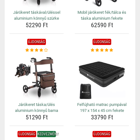
Járókeret táskával/üléssel
Mobil járókeret fék/tálca és
aluminium könnyű szürke
táska aluminium fekete
52290 Ft
62590 Ft
ÚJDONSÁG
ÚJDONSÁG
Járókeret táska/ülés
Felfújható matrac pumpával
aluminium könnyű barna
197 x 154 x 45 cm fekete
51290 Ft
33790 Ft
ÚJDONSÁG
KEDVEZMÉNY
ÚJDONSÁG