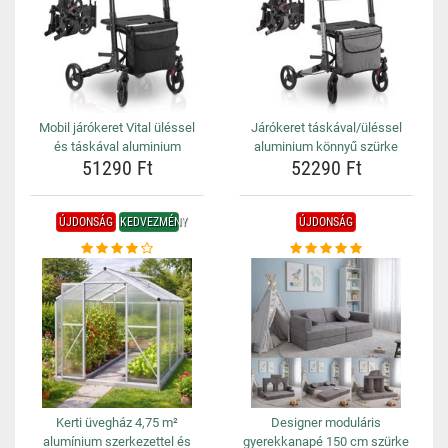
Mobil járókeret Vital üléssel
Járókeret táskával/üléssel
és táskával aluminium
aluminium könnyű szürke
51290 Ft
52290 Ft
ÚJDONSÁG
KEDVEZMÉNY
ÚJDONSÁG
Kerti üvegház 4,75 m²
Designer moduláris
alumínium szerkezettel és
gyerekkanapé 150 cm szürke