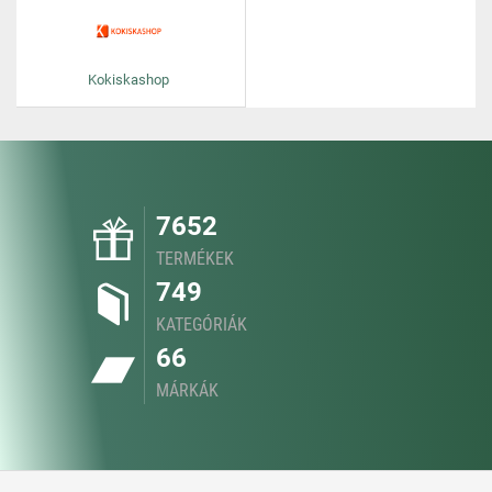
Kokiskashop
7652
TERMÉKEK
749
KATEGÓRIÁK
66
MÁRKÁK