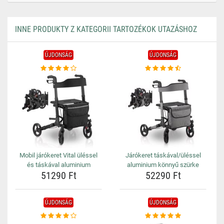
INNE PRODUKTY Z KATEGORII TARTOZÉKOK UTAZÁSHOZ
ÚJDONSÁG
ÚJDONSÁG
Mobil járókeret Vital üléssel
Járókeret táskával/üléssel
és táskával aluminium
aluminium könnyű szürke
51290 Ft
52290 Ft
ÚJDONSÁG
ÚJDONSÁG