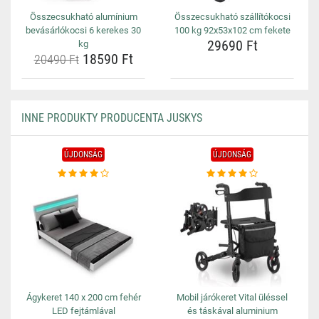
Összecsukható alumínium
Összecsukható szállítókocsi
bevásárlókocsi 6 kerekes 30
100 kg 92x53x102 cm fekete
29690 Ft
kg
18590 Ft
20490 Ft
INNE PRODUKTY PRODUCENTA JUSKYS
ÚJDONSÁG
ÚJDONSÁG
Ágykeret 140 x 200 cm fehér
Mobil járókeret Vital üléssel
LED fejtámlával
és táskával aluminium