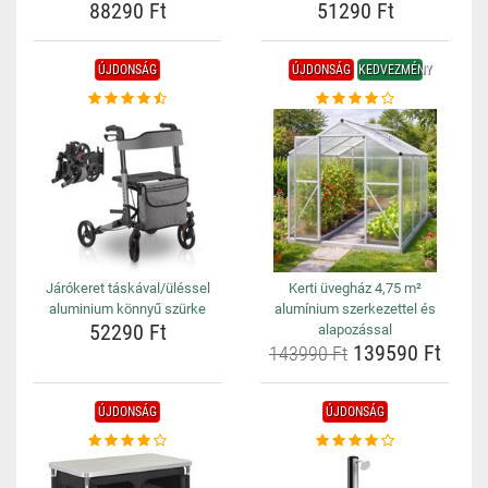
88290 Ft
51290 Ft
ÚJDONSÁG
ÚJDONSÁG
KEDVEZMÉNY
Járókeret táskával/üléssel
Kerti üvegház 4,75 m²
aluminium könnyű szürke
alumínium szerkezettel és
52290 Ft
alapozással
139590 Ft
143990 Ft
ÚJDONSÁG
ÚJDONSÁG