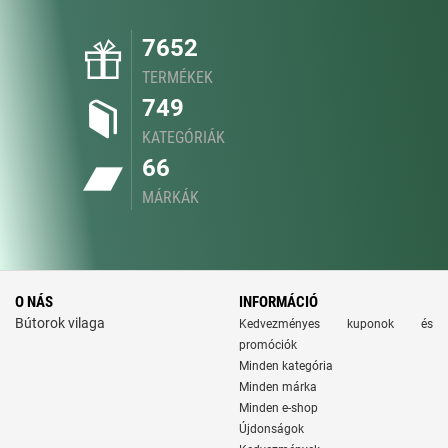
7652
TERMÉKEK
749
KATEGÓRIÁK
66
MÁRKÁK
O NÁS
INFORMÁCIÓ
Bútorok vilaga
Kedvezményes kuponok és
promóciók
Minden kategória
Minden márka
Minden e-shop
Újdonságok