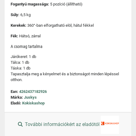
Fogantyú magassága:
5 pozíció (állítható)
Súly:
6,5 kg
Kerekek:
360°-ban elforgatható elöl, hátul fékkel
Fék:
Hátsó, zárral
A csomag tartalma
Járókeret: 1 db
Tálca: 1 db
Táska: 1 db
Tapasztalja meg a kényelmet és a biztonságot minden lépéssel
otthon.
Ean:
4262437182926
Márka:
Juskys
Eladó:
Kokiskashop
További információkért az eladótól