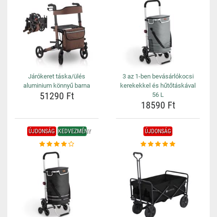
Járókeret táska/ülés
3 az 1-ben bevásárlókocsi
aluminium könnyű barna
kerekekkel és hűtőtáskával
51290 Ft
56 L
18590 Ft
ÚJDONSÁG
KEDVEZMÉNY
ÚJDONSÁG