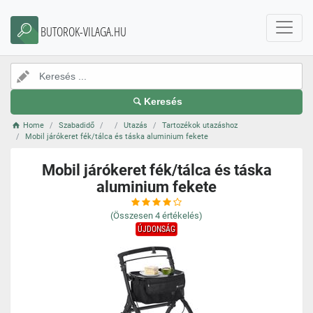
BUTOROK-VILAGA.HU
Keresés
Home
Szabadidő
Utazás
Tartozékok utazáshoz
Mobil járókeret fék/tálca és táska aluminium fekete
Mobil járókeret fék/tálca és táska
aluminium fekete
(Összesen
4
értékelés)
ÚJDONSÁG