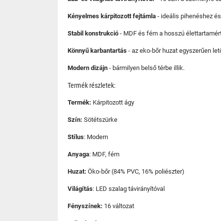
Kényelmes kárpitozott fejtámla
- ideális pihenéshez é
Stabil konstrukció
- MDF és fém a hosszú élettartamért
Könnyű karbantartás
- az eko-bőr huzat egyszerűen let
Modern dizájn
- bármilyen belső térbe illik.
Termék részletek:
Termék:
Kárpitozott ágy
Szín:
Sötétszürke
Stílus
: Modern
Anyaga
: MDF, fém
Huzat:
Öko-bőr (84% PVC, 16% poliészter)
Világítás
: LED szalag távirányítóval
Fényszínek:
16 változat