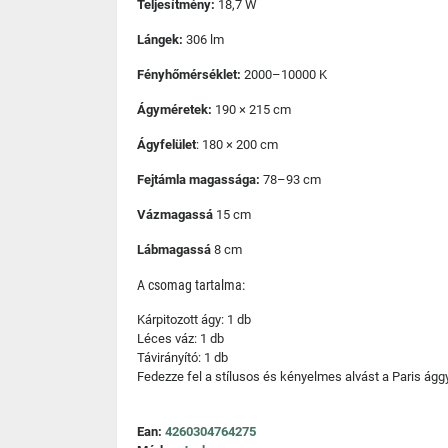
Teljesítmény:
18,7 W
Lángek:
306 lm
Fényhőmérséklet:
2000–10000 K
Ágyméretek:
190 × 215 cm
Ágyfelület
: 180 × 200 cm
Fejtámla magassága:
78–93 cm
Vázmagassá
15 cm
Lábmagassá
8 cm
A csomag tartalma:
Kárpitozott ágy: 1 db
Léces váz: 1 db
Távirányító: 1 db
Fedezze fel a stílusos és kényelmes alvást a Paris ággy
Ean:
4260304764275