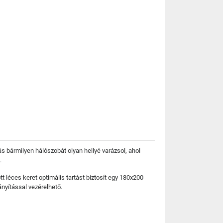
ás bármilyen hálószobát olyan hellyé varázsol, ahol
.
t léces keret optimális tartást biztosít egy 180x200
nyítással vezérelhető.