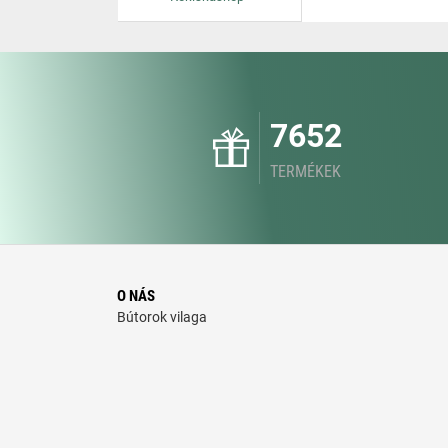
7652
TERMÉKEK
O NÁS
Bútorok vilaga