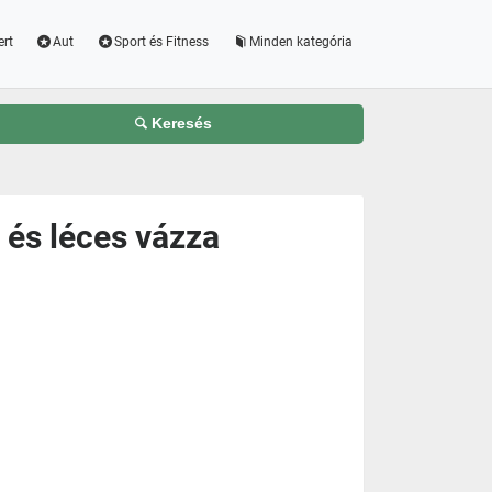
ert
Aut
Sport és Fitness
Minden kategória
Keresés
 és léces vázza