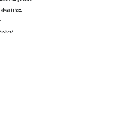
s olvasáshoz.
.
örölhető.