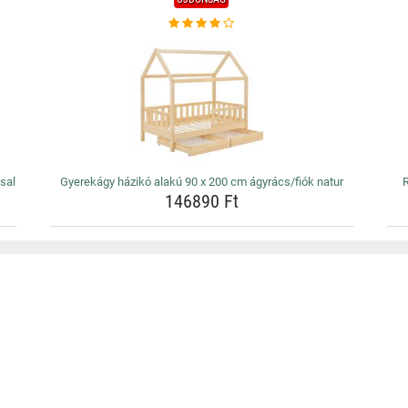
sal
Gyerekágy házikó alakú 90 x 200 cm ágyrács/fiók natur
R
146890 Ft