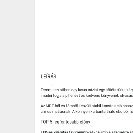
LEÍRÁS
Teremtsen otthon egy luxus oázist egy sötétszürke kárpit
imádni fogja a pihenést és kedvenc könyvének olvasásá
Az MDF-ből és fémből készült stabil konstrukció hosszú 
cm-es matracnak. A könnyen karbantartható eko-bőr huza
TOP 5 legfontosabb előny
LED-es világítás távirányítóval -
16 szín a személyre sz