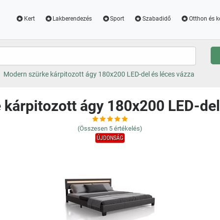
Kert
Lakberendezés
Sport
Szabadidő
Otthon és k
Modern szürke kárpitozott ágy 180x200 LED-del és léces vázza
kárpitozott ágy 180x200 LED-del
(Összesen
5
értékelés)
ÚJDONSÁG