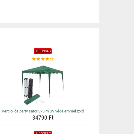
ÚJDONSÁG
Kerti ollós party sátor 3×3 m UV védelemmel zöld
34790 Ft
ÚJDONSÁG