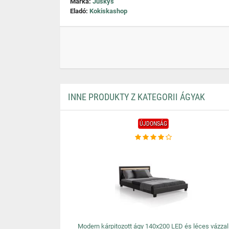
Márka:
Juskys
Eladó:
Kokiskashop
INNE PRODUKTY Z KATEGORII ÁGYAK
ÚJDONSÁG
Modern kárpitozott ágy 140x200 LED és léces vázzal