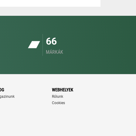
66
MÁRKÁK
OG
WEBHELYEK
gazinunk
Rólunk
Cookies