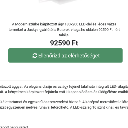
A Modern szürke kárpitozott ágy 180x200 LED-del és léces vázza
terméket a Juskys gyártótól a Butorok-vilaga.hu oldalon 92590 Ft - ért
találja.
92590 Ft
Ellenőrizd az elérhetőséget
ozott ággyal. Az elegáns dizájn és az ágy fejénél található integrált LED-világít
t. A kényelmes kárpitozott fejtámla esti kikapcsolódásra és üldögélésre csábít
élettartamot és egyszerű összeszerelést biztosít. A középső merevítővel ellátot
t egyszerűen nedves ruhával letörölhető. A LED-szalag 16 színt kínál, és távirá
abott hangulatért.