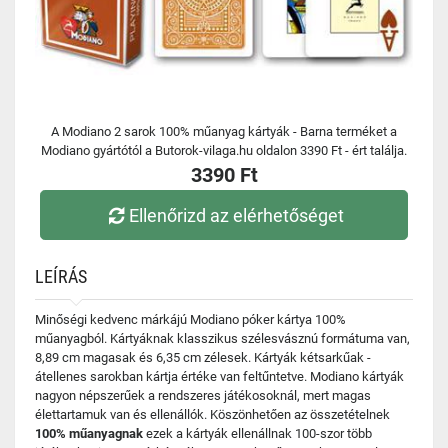
A Modiano 2 sarok 100% műanyag kártyák - Barna terméket a
Modiano gyártótól a Butorok-vilaga.hu oldalon 3390 Ft - ért találja.
3390 Ft
Ellenőrizd az elérhetőséget
LEÍRÁS
Minőségi kedvenc márkájú Modiano póker kártya 100%
műanyagból. Kártyáknak klasszikus szélesvásznú formátuma van,
8,89 cm magasak és 6,35 cm zélesek. Kártyák kétsarkűak -
átellenes sarokban kártja értéke van feltűntetve. Modiano kártyák
nagyon népszerűek a rendszeres játékosoknál, mert magas
élettartamuk van és ellenállók. Köszönhetően az összetételnek
100% műanyagnak
ezek a kártyák ellenállnak 100-szor több