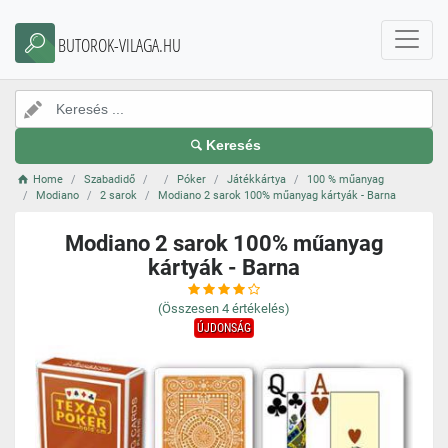
BUTOROK-VILAGA.HU
Keresés
Home
Szabadidő
Póker
Játékkártya
100 % műanyag
Modiano
2 sarok
Modiano 2 sarok 100% műanyag kártyák - Barna
Modiano 2 sarok 100% műanyag
kártyák - Barna
(Összesen
4
értékelés)
ÚJDONSÁG