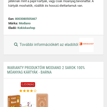
játéknak mint a papír kártyák, vagy csak műanyag bevonattal. A
kártyák moshatók, vízállók és hosszú élettartamuk van.
Ean:
8003080505467
Márka:
Modiano
Eladó:
Kokiskashop
További információkért az eladótól
WARIANTY PRODUKTÓW MODIANO 2 SAROK 100%
MŰANYAG KÁRTYÁK - BARNA
ÚJDONSÁG