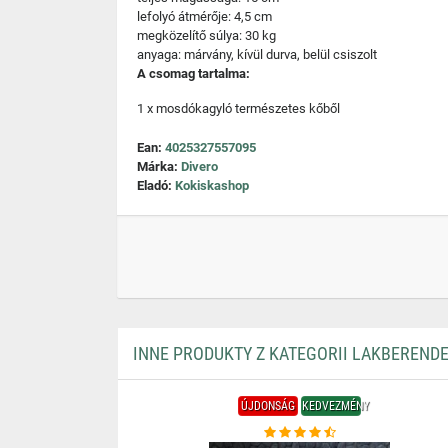
lefolyó átmérője: 4,5 cm
megközelítő súlya: 30 kg
anyaga: márvány, kívül durva, belül csiszolt
A csomag tartalma:
1 x mosdókagyló természetes kőből
Ean:
4025327557095
Márka:
Divero
Eladó:
Kokiskashop
INNE PRODUKTY Z KATEGORII LAKBEREND
ÚJDONSÁG
KEDVEZMÉNY