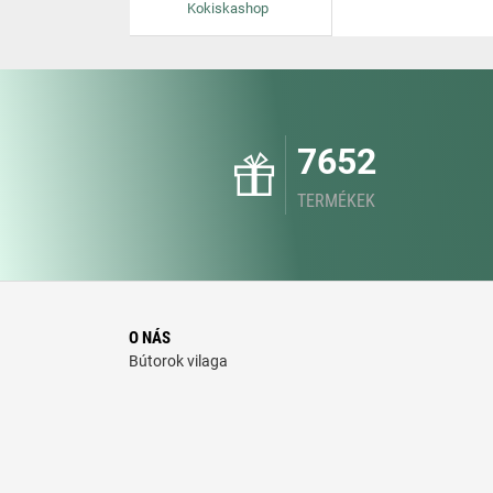
Kokiskashop
7652
TERMÉKEK
O NÁS
Bútorok vilaga