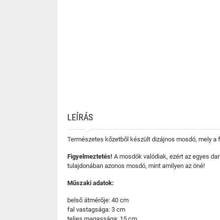
LEÍRÁS
Természetes kőzetből készült dizájnos mosdó, mely a 
Figyelmeztetés!
A mosdók valódiak, ezért az egyes da
tulajdonában azonos mosdó, mint amilyen az öné!
Műszaki adatok:
belső átmérője: 40 cm
fal vastagsága: 3 cm
teljes magassága: 15 cm