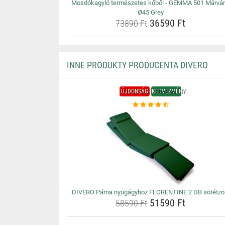
Mosdókagyló természetes kőből - GEMMA 501 Márvá
Ø45 Grey
36590 Ft
73890 Ft
INNE PRODUKTY PRODUCENTA DIVERO
ÚJDONSÁG
KEDVEZMÉNY
DIVERO Párna nyugágyhoz FLORENTINE 2 DB sötétzö
51590 Ft
58590 Ft