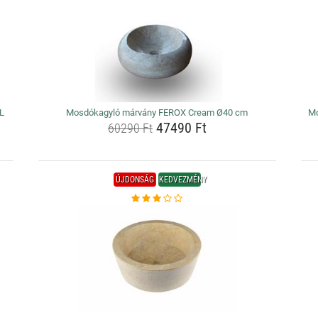
L
Mosdókagyló márvány FEROX Cream Ø40 cm
Mo
47490 Ft
60290 Ft
ÚJDONSÁG
KEDVEZMÉNY