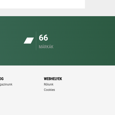
66
MÁRKÁK
OG
WEBHELYEK
gazinunk
Rólunk
Cookies