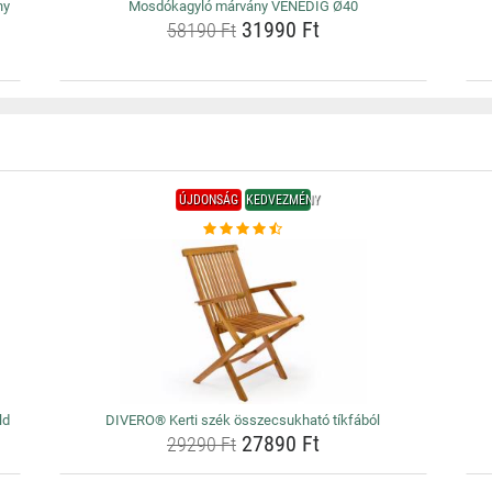
ny
Mosdókagyló márvány VENEDIG Ø40
31990 Ft
58190 Ft
ÚJDONSÁG
KEDVEZMÉNY
ld
DIVERO® Kerti szék összecsukható tíkfából
27890 Ft
29290 Ft