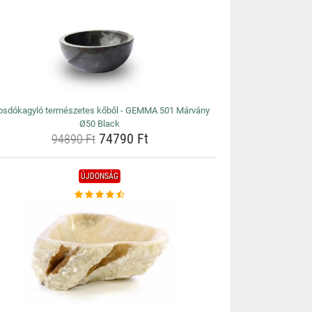
sdókagyló természetes kőből - GEMMA 501 Márvány
Ø50 Black
74790 Ft
94890 Ft
ÚJDONSÁG