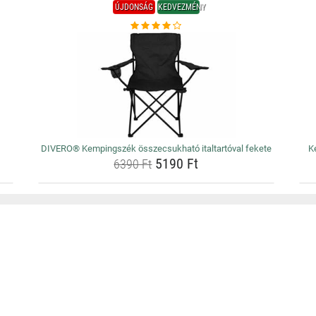
ÚJDONSÁG
KEDVEZMÉNY
DIVERO® Kempingszék összecsukható italtartóval fekete
K
5190 Ft
6390 Ft