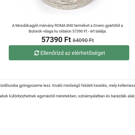
A Mosdókagyló márvány ROMA Ø40 terméket a Divero gyártótól a
Butorok-vilaga.hu oldalon 57390 Ft - ért találja.
57390 Ft
64090 Ft
Ellenőrizd az elérhetőséget
fürdőszoba gyöngyszeme lesz. Kiváló minőségű felületi kezelés, mely kellemes
rabok különbözhetnek egymástól méretekben, színárnyalatban és barázdák alak