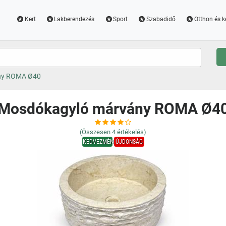
Kert
Lakberendezés
Sport
Szabadidő
Otthon és k
ny ROMA Ø40
Mosdókagyló márvány ROMA Ø4
(Összesen
4
értékelés)
KEDVEZMÉNY
ÚJDONSÁG