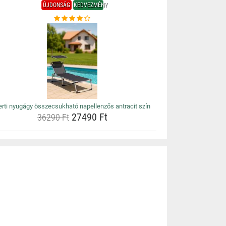
ÚJDONSÁG
KEDVEZMÉNY
erti nyugágy összecsukható napellenzős antracit szín
27490 Ft
36290 Ft