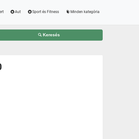
ert
Aut
Sport és Fitness
Minden kategória
Keresés
0