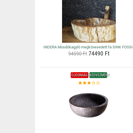
INDERA Mosdókagyló megkövesedett fa SINK FOSSI
74490 Ft
94590 Ft
ÚJDONSÁG
KEDVEZMÉNY