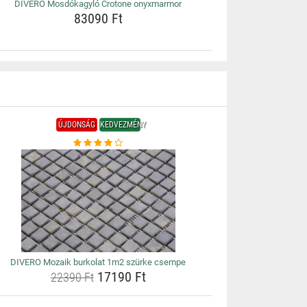
DIVERO Mosdókagyló Crotone onyxmarmor
83090 Ft
ÚJDONSÁG
KEDVEZMÉNY
DIVERO Mozaik burkolat 1m2 szürke csempe
17190 Ft
22390 Ft