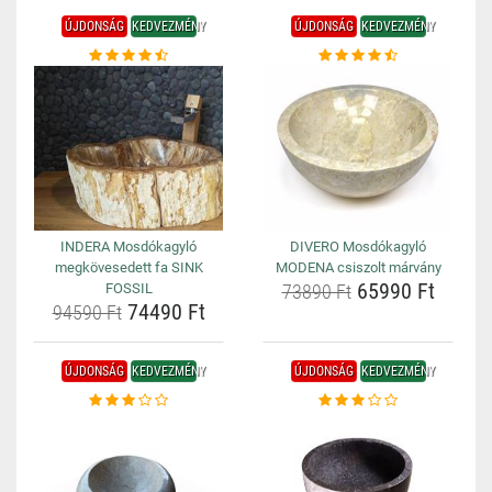
ÚJDONSÁG
KEDVEZMÉNY
ÚJDONSÁG
KEDVEZMÉNY
INDERA Mosdókagyló
DIVERO Mosdókagyló
megkövesedett fa SINK
MODENA csiszolt márvány
65990 Ft
FOSSIL
73890 Ft
74490 Ft
94590 Ft
ÚJDONSÁG
KEDVEZMÉNY
ÚJDONSÁG
KEDVEZMÉNY