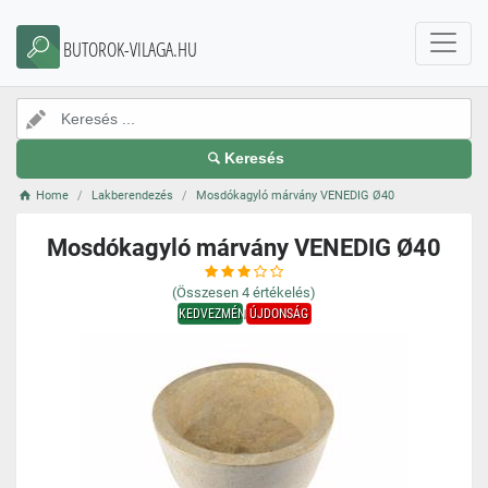
BUTOROK-VILAGA.HU
Keresés
Home
Lakberendezés
Mosdókagyló márvány VENEDIG Ø40
Mosdókagyló márvány VENEDIG Ø40
(Összesen
4
értékelés)
KEDVEZMÉNY
ÚJDONSÁG