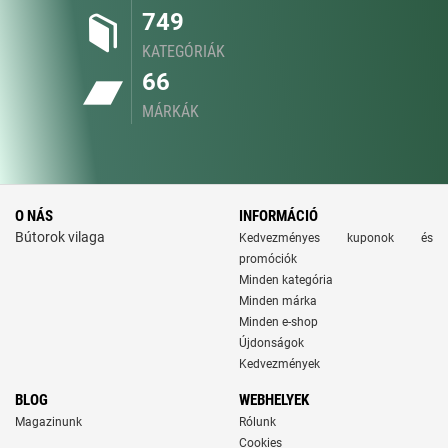
749
KATEGÓRIÁK
66
MÁRKÁK
O NÁS
INFORMÁCIÓ
Bútorok vilaga
Kedvezményes kuponok és
promóciók
Minden kategória
Minden márka
Minden e-shop
Újdonságok
Kedvezmények
BLOG
WEBHELYEK
Magazinunk
Rólunk
Cookies