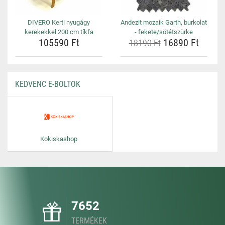
DIVERO Kerti nyugágy
Andezit mozaik Garth, burkolat
kerekekkel 200 cm tíkfa
- fekete/sötétszürke
105590 Ft
16890 Ft
18190 Ft
KEDVENC E-BOLTOK
Kokiskashop
7652
TERMÉKEK