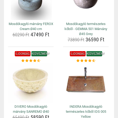
Mosdókagyló márvány FEROX
Mosdókagyló természetes
Cream Ø40 cm
kőből - GEMMA 501 Márvány
47490 Ft
60290 Ft
Ø45 Grey
36590 Ft
73890 Ft
ÚJDONSÁG
KEDVEZMÉNY
ÚJDONSÁG
KEDVEZMÉNY
DIVERO Mosdókagyló
INDERA Mosdókagyló
márvány SANREMO Ø40
természetes kőből IDS 005
58590 Ft
65490 Ft
Yellow