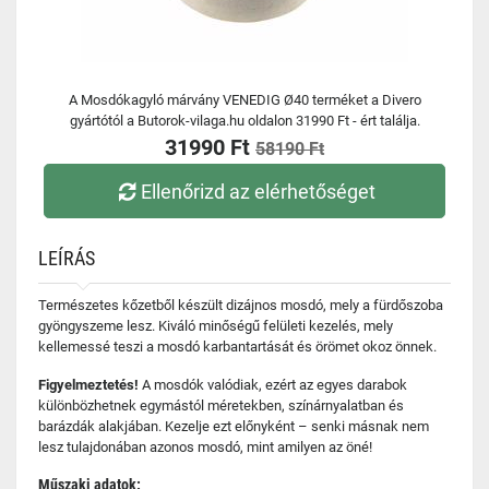
A Mosdókagyló márvány VENEDIG Ø40 terméket a Divero
gyártótól a Butorok-vilaga.hu oldalon 31990 Ft - ért találja.
31990 Ft
58190 Ft
Ellenőrizd az elérhetőséget
LEÍRÁS
Természetes kőzetből készült dizájnos mosdó, mely a fürdőszoba
gyöngyszeme lesz. Kiváló minőségű felületi kezelés, mely
kellemessé teszi a mosdó karbantartását és örömet okoz önnek.
Figyelmeztetés!
A mosdók valódiak, ezért az egyes darabok
különbözhetnek egymástól méretekben, színárnyalatban és
barázdák alakjában. Kezelje ezt előnyként – senki másnak nem
lesz tulajdonában azonos mosdó, mint amilyen az öné!
Műszaki adatok: