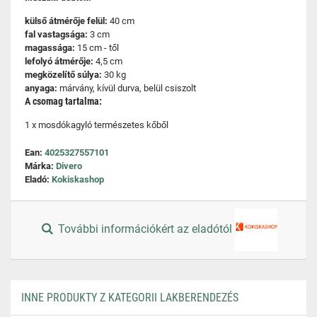
külső átmérője felül:
40 cm
fal vastagsága:
3 cm
magassága:
15 cm - től
lefolyó átmérője:
4,5 cm
megközelítő súlya:
30 kg
anyaga:
márvány, kívül durva, belül csiszolt
A csomag tartalma:
1 x mosdókagyló természetes kőből
Ean:
4025327557101
Márka:
Divero
Eladó:
Kokiskashop
További információkért az eladótól
INNE PRODUKTY Z KATEGORII LAKBERENDEZÉS