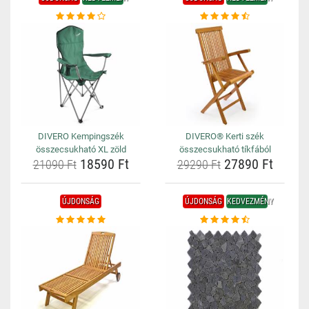
DIVERO Kempingszék
DIVERO® Kerti szék
összecsukható XL zöld
összecsukható tíkfából
18590 Ft
27890 Ft
21090 Ft
29290 Ft
ÚJDONSÁG
ÚJDONSÁG
KEDVEZMÉNY