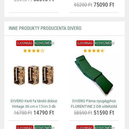
75090 Ft
95290 Ft
INNE PRODUKTY PRODUCENTA DIVERO
ÚJDONSÁG
KEDVEZMÉNY
ÚJDONSÁG
KEDVEZMÉNY
DIVERO Kerti fa tároló doboz
DIVERO Párna nyugágyhoz
Vintage 36 cm x 17cm 3 db
FLORENTINE 2 DB sötétzöld
14790 Ft
51590 Ft
16790 Ft
58590 Ft
ÚJDONSÁG
KEDVEZMÉNY
ÚJDONSÁG
KEDVEZMÉNY