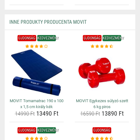
INNE PRODUKTY PRODUCENTA MOVIT
ÚJDONSÁG
KEDVEZMÉNY
ÚJDONSÁG
KEDVEZMÉNY
MOVIT Tornamatrac 190 x 100
MOVIT Egykezes súlyzó szett
x 1,5 cm király kék
6 kg piros
13490 Ft
13890 Ft
14990 Ft
16590 Ft
ÚJDONSÁG
KEDVEZMÉNY
ÚJDONSÁG