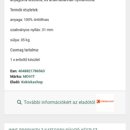
Termék részletek:
anyaga: 100% öntöttvas
szabványos nyílás: 31 mm
súlya: 35 kg
Csomag tartalma:
1 x erősítő készlet
Ean:
4048821786563
Márka:
MOVIT
Eladó:
Kokiskashop
További információkért az eladótól