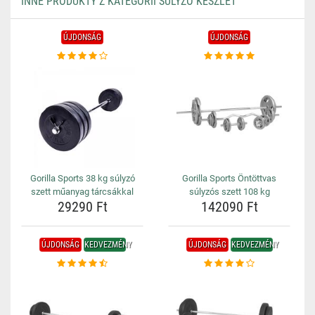
INNE PRODUKTY Z KATEGORII SÚLYZÓ KÉSZLET
ÚJDONSÁG
ÚJDONSÁG
Gorilla Sports 38 kg súlyzó
Gorilla Sports Öntöttvas
szett műanyag tárcsákkal
súlyzós szett 108 kg
29290 Ft
142090 Ft
ÚJDONSÁG
KEDVEZMÉNY
ÚJDONSÁG
KEDVEZMÉNY