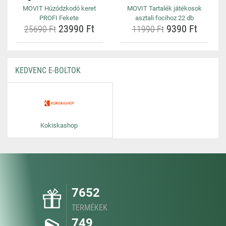
MOVIT Húzódzkodó keret
MOVIT Tartalék játékosok
PROFI Fekete
asztali focihoz 22 db
23990 Ft
9390 Ft
25690 Ft
11990 Ft
KEDVENC E-BOLTOK
Kokiskashop
7652
TERMÉKEK
749