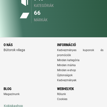
KATEGÓRIÁK
66
MÁRKÁK
O NÁS
INFORMÁCIÓ
Bútorok vilaga
Kedvezményes kuponok és
promóciók
Minden kategória
Minden márka
Minden e-shop
Újdonságok
Kedvezmények
BLOG
WEBHELYEK
Magazinunk
Rólunk
Cookies
Kokiskashop