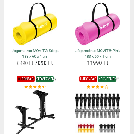
Jógamatrac MOVIT® Sárga
Jógamatrac MOVIT® Pink
183 x 60 x 1 cm
183 x 60 x 1 cm
7090 Ft
11990 Ft
8490 Ft
ÚJDONSÁG
KEDVEZMÉNY
ÚJDONSÁG
KEDVEZMÉNY