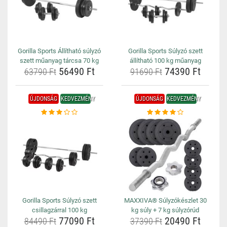
Gorilla Sports Állítható súlyzó
Gorilla Sports Súlyzó szett
szett műanyag tárcsa 70 kg
állítható 100 kg műanyag
56490 Ft
74390 Ft
63790 Ft
91690 Ft
ÚJDONSÁG
KEDVEZMÉNY
ÚJDONSÁG
KEDVEZMÉNY
Gorilla Sports Súlyzó szett
MAXXIVA® Súlyzókészlet 30
csillagzárral 100 kg
kg súly + 7 kg súlyzórúd
77090 Ft
20490 Ft
84490 Ft
37390 Ft