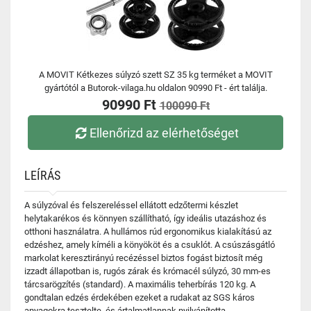
A MOVIT Kétkezes súlyzó szett SZ 35 kg terméket a MOVIT
gyártótól a Butorok-vilaga.hu oldalon 90990 Ft - ért találja.
90990 Ft
100090 Ft
Ellenőrizd az elérhetőséget
LEÍRÁS
A súlyzóval és felszereléssel ellátott edzőtermi készlet
helytakarékos és könnyen szállítható, így ideális utazáshoz és
otthoni használatra. A hullámos rúd ergonomikus kialakítású az
edzéshez, amely kíméli a könyököt és a csuklót. A csúszásgátló
markolat keresztirányú recézéssel biztos fogást biztosít még
izzadt állapotban is, rugós zárak és krómacél súlyzó, 30 mm-es
tárcsarögzítés (standard). A maximális teherbírás 120 kg. A
gondtalan edzés érdekében ezeket a rudakat az SGS káros
anyagokra tesztelte, és ártalmatlannak nyilvánította.