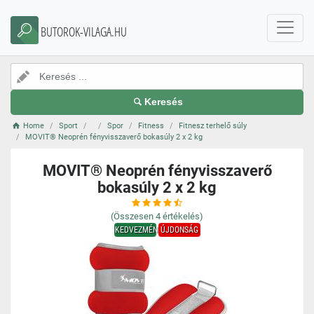
BUTOROK-VILAGA.HU
Keresés
Home
Sport
Spor
Fitness
Fitnesz terhelő súly
MOVIT® Neoprén fényvisszaverő bokasúly 2 x 2 kg
MOVIT® Neoprén fényvisszaverő
bokasúly 2 x 2 kg
(Összesen
4
értékelés)
KEDVEZMÉNY
ÚJDONSÁG