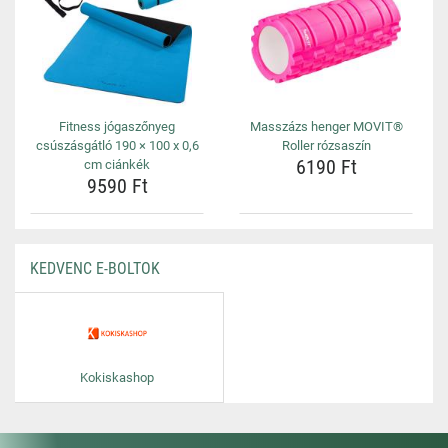
Fitness jógaszőnyeg
Masszázs henger MOVIT®
csúszásgátló 190 × 100 x 0,6
Roller rózsaszín
6190 Ft
cm ciánkék
9590 Ft
KEDVENC E-BOLTOK
Kokiskashop