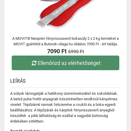
A MOVIT® Neoprén fényvisszaverő bokasúly 2 x 2 kg terméket a
MOVIT gyártótól a Butorok-vilaga.hu oldalon 7090 Ft - ért találja.
7090 Ft
6990 Ft
Ellenőrizd az elérhetőséget
LEÍRÁS
A súlyok támogatják a hatékony izomnövekedést és sokoldalúak.
A belső puha frottír anyagnak köszönhetően rendkívül kényelmes
viselet. Tépőzárral vannak felszerelve a csukló és a boka egyedi
beállításához. A tépőzárak és kárpitok fényvisszaverő anyagból
készültek a jobb láthatóság és ezáltal a nagyobb biztonság
érdekében sötétben.