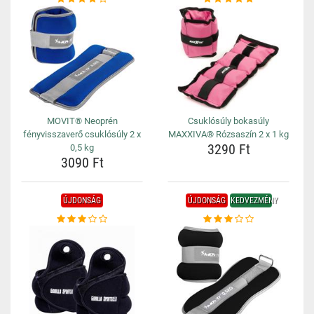
MOVIT® Neoprén
Csuklósúly bokasúly
fényvisszaverő csuklósúly 2 x
MAXXIVA® Rózsaszín 2 x 1 kg
3290 Ft
0,5 kg
3090 Ft
ÚJDONSÁG
ÚJDONSÁG
KEDVEZMÉNY