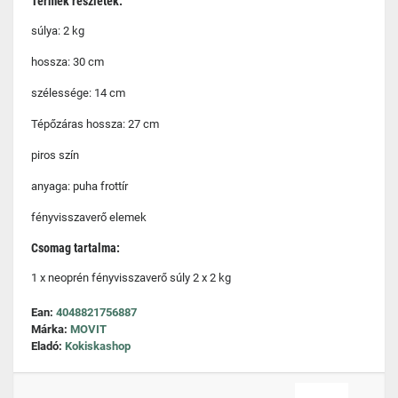
Termék részletek:
súlya: 2 kg
hossza: 30 cm
szélessége: 14 cm
Tépőzáras hossza: 27 cm
piros szín
anyaga: puha frottír
fényvisszaverő elemek
Csomag tartalma:
1 x neoprén fényvisszaverő súly 2 x 2 kg
Ean:
4048821756887
Márka:
MOVIT
Eladó:
Kokiskashop