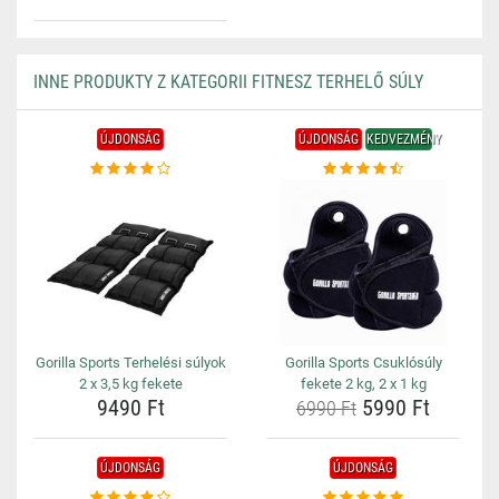
INNE PRODUKTY Z KATEGORII FITNESZ TERHELŐ SÚLY
ÚJDONSÁG
ÚJDONSÁG
KEDVEZMÉNY
Gorilla Sports Terhelési súlyok
Gorilla Sports Csuklósúly
2 x 3,5 kg fekete
fekete 2 kg, 2 x 1 kg
9490 Ft
5990 Ft
6990 Ft
ÚJDONSÁG
ÚJDONSÁG