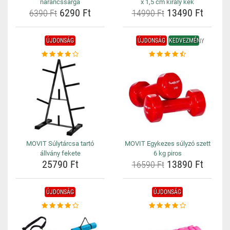
narancssárga
x 1,5 cm király kék
6290 Ft
13490 Ft
6390 Ft
14990 Ft
ÚJDONSÁG
ÚJDONSÁG
KEDVEZMÉNY
MOVIT Súlytárcsa tartó
MOVIT Egykezes súlyzó szett
állvány fekete
6 kg piros
25790 Ft
13890 Ft
16590 Ft
ÚJDONSÁG
ÚJDONSÁG