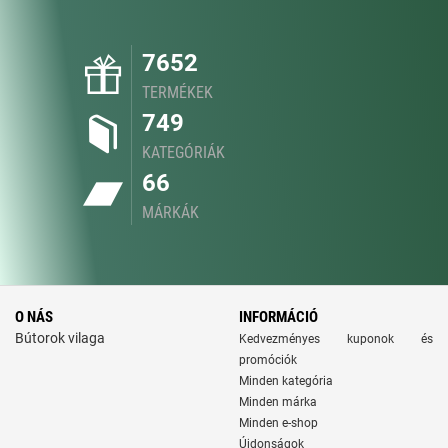
7652
TERMÉKEK
749
KATEGÓRIÁK
66
MÁRKÁK
O NÁS
INFORMÁCIÓ
Bútorok vilaga
Kedvezményes kuponok és
promóciók
Minden kategória
Minden márka
Minden e-shop
Újdonságok