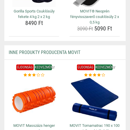
Gorilla Sports Csuklósúly
MOVIT® Neoprén
fekete 4 kg 2 x 2 kg
fényvisszaverő csuklósúly 2 x
8490 Ft
0,5 kg
5090 Ft
3090 Ft
INNE PRODUKTY PRODUCENTA MOVIT
ÚJDONSÁG
KEDVEZMÉNY
ÚJDONSÁG
KEDVEZMÉNY
MOVIT Masszázs henger
MOVIT Tornamatrac 190 x 100