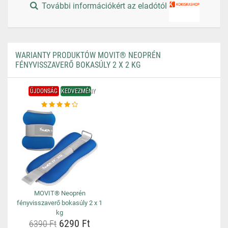
További információkért az eladótól
WARIANTY PRODUKTÓW MOVIT® NEOPRÉN
FÉNYVISSZAVERŐ BOKASÚLY 2 X 2 KG
ÚJDONSÁG
KEDVEZMÉNY
MOVIT® Neoprén
fényvisszaverő bokasúly 2 x 1
kg
6290 Ft
6390 Ft