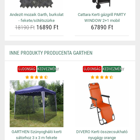
Andezit mozaik Garth, burkolat
Cattara Kerti gázgrill PARTY
- fekete/sötétszürke
WINDOW 2+1 mobil
16890 Ft
67890 Ft
18190 Ft
INNE PRODUKTY PRODUCENTA GARTHEN
ÚJDONSÁG
KEDVEZMÉNY
ÚJDONSÁG
KEDVEZMÉNY
GARTHEN Szúnyogháló kerti
DIVERO Kerti összecsukható
sátorhoz 3 x 3 m fekete
nyugágy orange