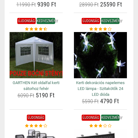
9390 Ft
25590 Ft
11990 Ft
28990 Ft
ÚJDONSÁG
KEDVEZMÉNY
ÚJDONSÁG
KEDVEZMÉNY
GARTHEN Két oldalfal kerti
Kerti dekorációs napelemes
sátorhoz fehér
LED lámpa - Szitakötők 24
5190 Ft
6090 Ft
LED dióda
4790 Ft
5590 Ft
ÚJDONSÁG
ÚJDONSÁG
KEDVEZMÉNY