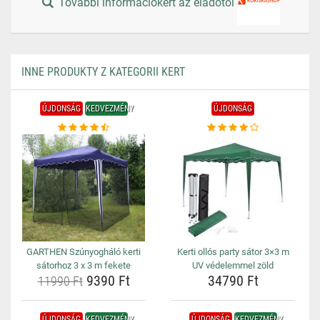
További információkért az eladótól
INNE PRODUKTY Z KATEGORII KERT
ÚJDONSÁG
KEDVEZMÉNY
ÚJDONSÁG
GARTHEN Szúnyogháló kerti
Kerti ollós party sátor 3×3 m
sátorhoz 3 x 3 m fekete
UV védelemmel zöld
9390 Ft
34790 Ft
11990 Ft
ÚJDONSÁG
KEDVEZMÉNY
ÚJDONSÁG
KEDVEZMÉNY