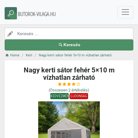
BUTOROK-VILAGA.HU
Keresés
Home
Kert
Nagy kerti sátor fehér 5×10 m vízhatlan zárható
Nagy kerti sátor fehér 5×10 m
vízhatlan zárható
(Összesen
2
értékelés)
KEDVEZMÉNY
ÚJDONSÁG