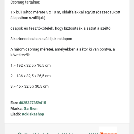
Csomag tartalma:
1 x buli sátor, mérete 5 x 10 m, oldalfalakkal együtt (összecsukott
állapotban szállítjuk)
csapok és feszítőkötelek, hogy biztosítsák a sátrat a széltől
3 kartondobozban szállítjuk raklapon
A három csomag méretei, amelyekben a sátor ki van bontva, a
következők
1. - 192 x 32,5 x 16,5 cm
2. - 136 x 32,5 x 26,5 cm
3. - 45 x 32,5 x 30,5 cm
Ean:
4025327359415
Márka:
Garthen
Eladó:
Kokiskashop