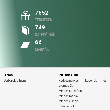
7652
TERMÉKEK
749
KATEGÓRIÁK
66
MÁRKÁK
O NÁS
INFORMÁCIÓ
Bútorok vilaga
Kedvezményes kuponok és
promóciók
Minden kategória
Minden márka
Minden e-shop
Újdonságok