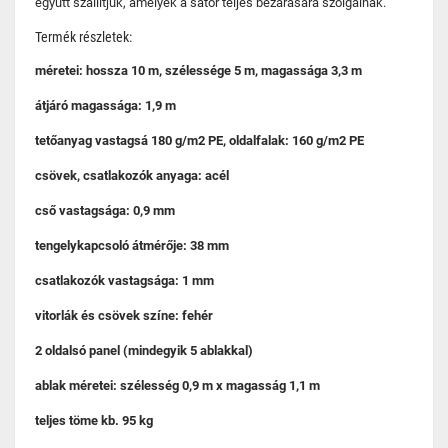
együtt szállítjuk, amelyek a sátor teljes bezárására szolgálnak.
Termék részletek:
méretei: hossza 10 m, szélessége 5 m, magassága 3,3 m
átjáró magassága: 1,9 m
tetőanyag vastagsá 180 g/m2 PE, oldalfalak: 160 g/m2 PE
csövek, csatlakozók anyaga: acél
cső vastagsága: 0,9 mm
tengelykapcsoló átmérője: 38 mm
csatlakozók vastagsága: 1 mm
vitorlák és csövek színe: fehér
2 oldalsó panel (mindegyik 5 ablakkal)
ablak méretei: szélesség 0,9 m x magasság 1,1 m
teljes töme kb. 95 kg