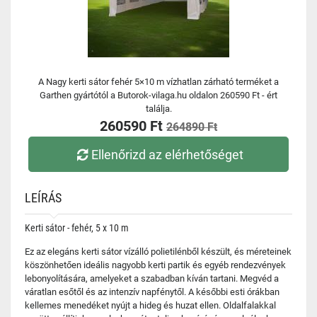
A Nagy kerti sátor fehér 5×10 m vízhatlan zárható terméket a
Garthen gyártótól a Butorok-vilaga.hu oldalon 260590 Ft - ért
találja.
260590 Ft
264890 Ft
Ellenőrizd az elérhetőséget
LEÍRÁS
Kerti sátor - fehér, 5 x 10 m
Ez az elegáns kerti sátor vízálló polietilénből készült, és méreteinek
köszönhetően ideális nagyobb kerti partik és egyéb rendezvények
lebonyolítására, amelyeket a szabadban kíván tartani. Megvéd a
váratlan esőtől és az intenzív napfénytől. A későbbi esti órákban
kellemes menedéket nyújt a hideg és huzat ellen. Oldalfalakkal