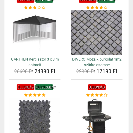
GARTHEN Kerti sátor 3 x 3 m
DIVERO Mozaik burkolat 1m2
antracit
szürke csempe
24390 Ft
17190 Ft
26690 Ft
22390 Ft
ÚJDONSÁG
KEDVEZMÉNY
ÚJDONSÁG