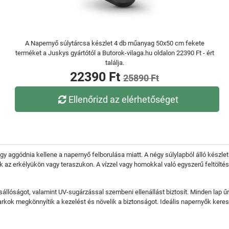
A Napernyő súlytárcsa készlet 4 db műanyag 50x50 cm fekete
terméket a Juskys gyártótól a Butorok-vilaga.hu oldalon 22390 Ft - ért
találja.
22390 Ft
25890 Ft
Ellenőrizd az elérhetőséget
gy aggódnia kellene a napernyő felborulása miatt. A négy súlylapból álló készle
az erkélyükön vagy teraszukon. A vízzel vagy homokkal való egyszerű feltöltés le
llóságot, valamint UV-sugárzással szembeni ellenállást biztosít. Minden lap űr
sarkok megkönnyítik a kezelést és növelik a biztonságot. Ideális napernyők keres