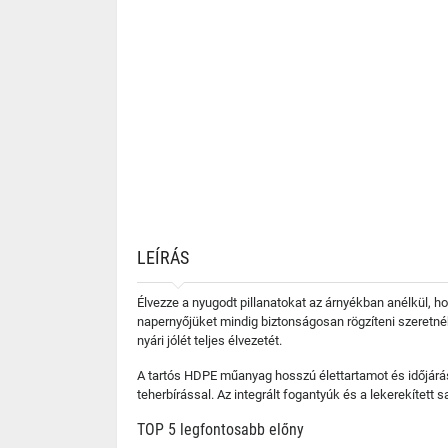
LEÍRÁS
Élvezze a nyugodt pillanatokat az árnyékban anélkül, ho
napernyőjüket mindig biztonságosan rögzíteni szeretnék 
nyári jólét teljes élvezetét.
A tartós HDPE műanyag hosszú élettartamot és időjárásá
teherbírással. Az integrált fogantyúk és a lekerekített 
TOP 5 legfontosabb előny