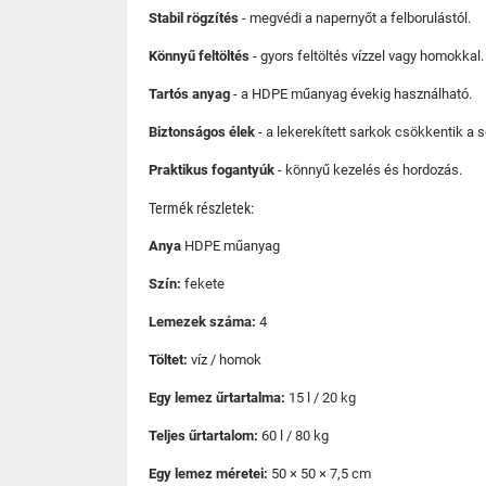
Stabil rögzítés
- megvédi a napernyőt a felborulástól.
Könnyű feltöltés
- gyors feltöltés vízzel vagy homokkal.
Tartós anyag
- a HDPE műanyag évekig használható.
Biztonságos élek
- a lekerekített sarkok csökkentik a s
Praktikus fogantyúk
- könnyű kezelés és hordozás.
Termék részletek:
Anya
HDPE műanyag
Szín:
fekete
Lemezek száma:
4
Töltet:
víz / homok
Egy lemez űrtartalma:
15 l / 20 kg
Teljes űrtartalom:
60 l / 80 kg
Egy lemez méretei:
50 × 50 × 7,5 cm