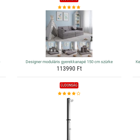
e
Designer moduláris gyerekkanapé 150 cm szürke
Ke
113990 Ft
ÚJDONSÁG