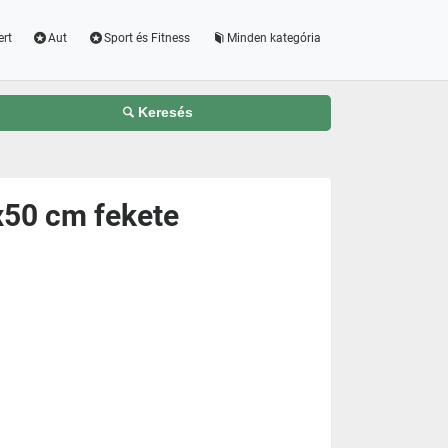
ert
Aut
Sport és Fitness
Minden kategória
Keresés
x50 cm fekete