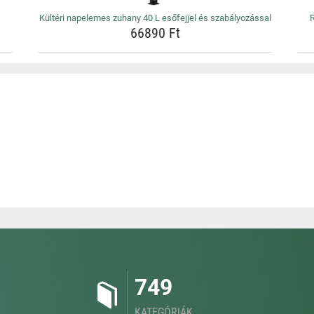
Kültéri napelemes zuhany 40 L esőfejjel és szabályozással
R
66890 Ft
749
KATEGÓRIÁK