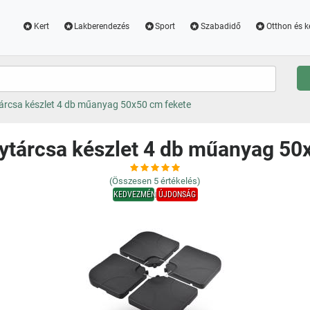
Kert
Lakberendezés
Sport
Szabadidő
Otthon és k
árcsa készlet 4 db műanyag 50x50 cm fekete
ytárcsa készlet 4 db műanyag 50
(Összesen
5
értékelés)
KEDVEZMÉNY
ÚJDONSÁG