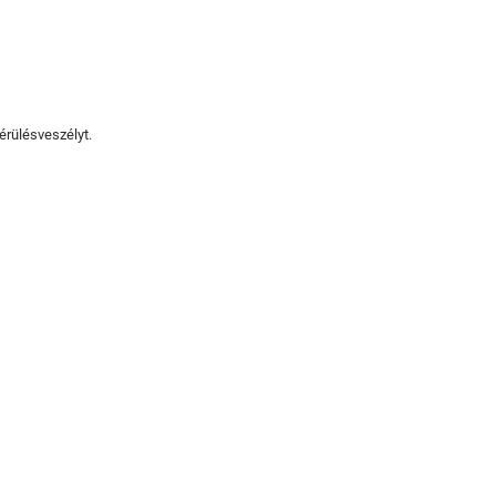
érülésveszélyt.