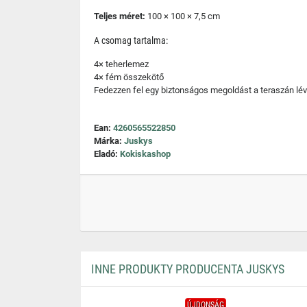
Teljes méret:
100 × 100 × 7,5 cm
A csomag tartalma:
4× teherlemez
4× fém összekötő
Fedezzen fel egy biztonságos megoldást a teraszán lév
Ean:
4260565522850
Márka:
Juskys
Eladó:
Kokiskashop
INNE PRODUKTY PRODUCENTA JUSKYS
ÚJDONSÁG