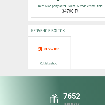
Kerti ollós party sátor 3×3 m UV védelemmel zöld
34790 Ft
KEDVENC E-BOLTOK
Kokiskashop
7652
TERMÉKEK