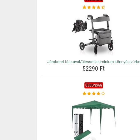
Járókeret táskával/üléssel aluminium könnyű szürk
52290 Ft
ÚJDONSÁG