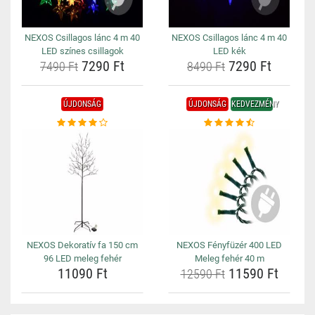
NEXOS Csillagos lánc 4 m 40
NEXOS Csillagos lánc 4 m 40
LED színes csillagok
LED kék
7290 Ft
7290 Ft
7490 Ft
8490 Ft
ÚJDONSÁG
ÚJDONSÁG
KEDVEZMÉNY
NEXOS Dekoratív fa 150 cm
NEXOS Fényfüzér 400 LED
96 LED meleg fehér
Meleg fehér 40 m
11090 Ft
11590 Ft
12590 Ft