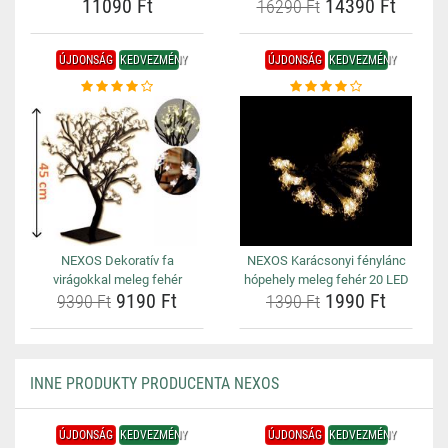
11090 Ft
14390 Ft
16290 Ft
ÚJDONSÁG
KEDVEZMÉNY
ÚJDONSÁG
KEDVEZMÉNY
NEXOS Dekoratív fa
NEXOS Karácsonyi fénylánc
virágokkal meleg fehér
hópehely meleg fehér 20 LED
9190 Ft
1990 Ft
9390 Ft
1390 Ft
INNE PRODUKTY PRODUCENTA NEXOS
ÚJDONSÁG
KEDVEZMÉNY
ÚJDONSÁG
KEDVEZMÉNY