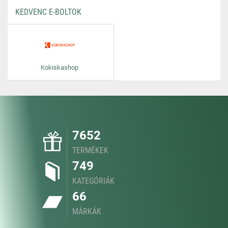
KEDVENC E-BOLTOK
Kokiskashop
7652
TERMÉKEK
749
KATEGÓRIÁK
66
MÁRKÁK