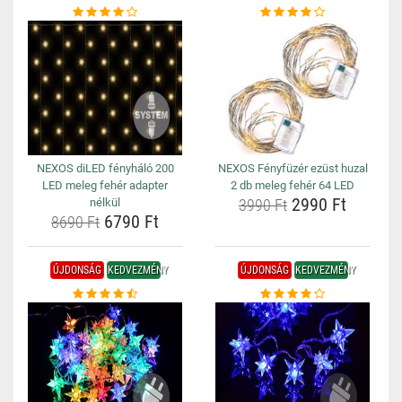
NEXOS diLED fényháló 200
NEXOS Fényfüzér ezüst huzal
LED meleg fehér adapter
2 db meleg fehér 64 LED
2990 Ft
nélkül
3990 Ft
6790 Ft
8690 Ft
ÚJDONSÁG
KEDVEZMÉNY
ÚJDONSÁG
KEDVEZMÉNY