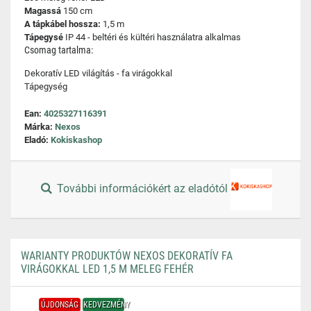
Magassá
150 cm
A tápkábel hossza:
1,5 m
Tápegysé
IP 44 - beltéri és kültéri használatra alkalmas
Csomag tartalma:
Dekoratív LED világítás - fa virágokkal
Tápegység
Ean:
4025327116391
Márka:
Nexos
Eladó:
Kokiskashop
További információkért az eladótól
WARIANTY PRODUKTÓW NEXOS DEKORATÍV FA
VIRÁGOKKAL LED 1,5 M MELEG FEHÉR
ÚJDONSÁG
KEDVEZMÉNY