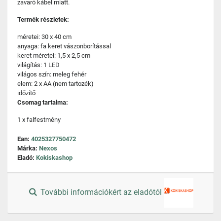
zavaró kábel miatt.
Termék részletek:
méretei: 30 x 40 cm
anyaga: fa keret vászonborítással
keret méretei: 1,5 x 2,5 cm
világítás: 1 LED
világos szín: meleg fehér
elem: 2 x AA (nem tartozék)
időzítő
Csomag tartalma:
1 x falfestmény
Ean:
4025327750472
Márka:
Nexos
Eladó:
Kokiskashop
További információkért az eladótól