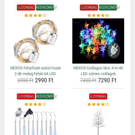
ÚJDONSÁG
KEDVEZMÉNY
ÚJDONSÁG
KEDVEZMÉNY
NEXOS Fényfüzér ezüst huzal
NEXOS Csillagos lánc 4 m 40
2 db meleg fehér 64 LED
LED színes csillagok
2990 Ft
7290 Ft
3990 Ft
7490 Ft
ÚJDONSÁG
KEDVEZMÉNY
ÚJDONSÁG