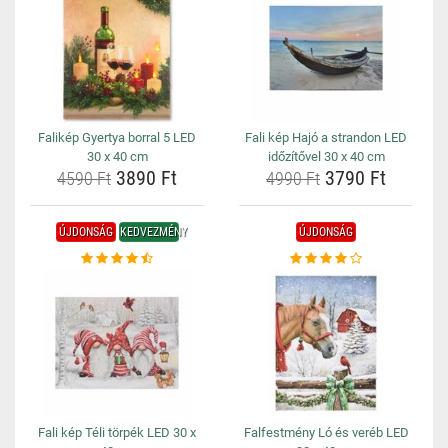
Falikép Gyertya borral 5 LED
Fali kép Hajó a strandon LED
30 x 40 cm
időzítővel 30 x 40 cm
3890 Ft
3790 Ft
4590 Ft
4990 Ft
ÚJDONSÁG
KEDVEZMÉNY
ÚJDONSÁG
Fali kép Téli törpék LED 30 x
Falfestmény Ló és veréb LED