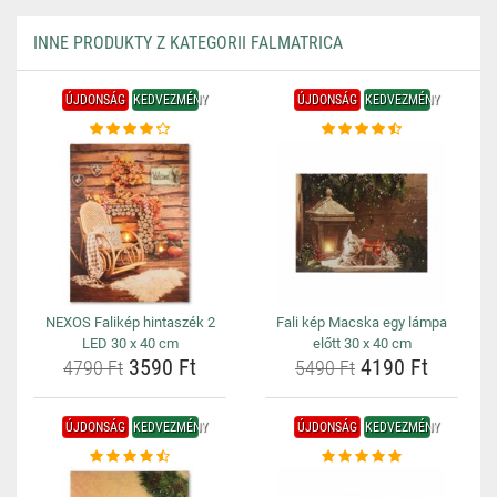
INNE PRODUKTY Z KATEGORII FALMATRICA
ÚJDONSÁG
KEDVEZMÉNY
ÚJDONSÁG
KEDVEZMÉNY
NEXOS Falikép hintaszék 2
Fali kép Macska egy lámpa
LED 30 x 40 cm
előtt 30 x 40 cm
3590 Ft
4190 Ft
4790 Ft
5490 Ft
ÚJDONSÁG
KEDVEZMÉNY
ÚJDONSÁG
KEDVEZMÉNY