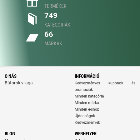
TERMÉKEK
749
KATEGÓRIÁK
66
MÁRKÁK
O NÁS
INFORMÁCIÓ
Bútorok vilaga
Kedvezményes kuponok és
promóciók
Minden kategória
Minden márka
Minden e-shop
Újdonságok
Kedvezmények
BLOG
WEBHELYEK