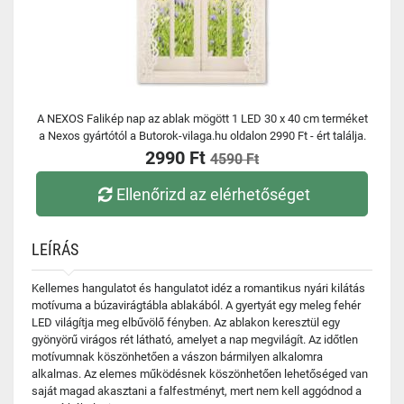
A NEXOS Falikép nap az ablak mögött 1 LED 30 x 40 cm terméket
a Nexos gyártótól a Butorok-vilaga.hu oldalon 2990 Ft - ért találja.
2990 Ft
4590 Ft
Ellenőrizd az elérhetőséget
LEÍRÁS
Kellemes hangulatot és hangulatot idéz a romantikus nyári kilátás
motívuma a búzavirágtábla ablakából. A gyertyát egy meleg fehér
LED világítja meg elbűvölő fényben. Az ablakon keresztül egy
gyönyörű virágos rét látható, amelyet a nap megvilágít. Az időtlen
motívumnak köszönhetően a vászon bármilyen alkalomra
alkalmas. Az elemes működésnek köszönhetően lehetőséged van
saját magad akasztani a falfestményt, mert nem kell aggódnod a