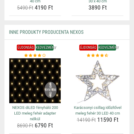
40 cm
30 x 40 cm
4190 Ft
3890 Ft
5490 Ft
INNE PRODUKTY PRODUCENTA NEXOS
ÚJDONSÁG
KEDVEZMÉNY
ÚJDONSÁG
KEDVEZMÉNY
NEXOS diLED fényháló 200
Karácsonyi csillag időzítővel
LED meleg fehér adapter
meleg fehér 30 LED 40 cm
11590 Ft
nélkül
14190 Ft
6790 Ft
8690 Ft