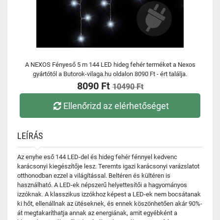
A NEXOS Fényeső 5 m 144 LED hideg fehér terméket a Nexos
gyártótól a Butorok-vilaga.hu oldalon 8090 Ft - ért találja.
8090 Ft
10490 Ft
Ellenőrizd az elérhetőséget
LEÍRÁS
Az enyhe eső 144 LED-del és hideg fehér fénnyel kedvenc
karácsonyi kiegészítője lesz. Teremts igazi karácsonyi varázslatot
otthonodban ezzel a világítással. Beltéren és kültéren is
használható. A LED-ek népszerű helyettesítői a hagyományos
izzóknak. A klasszikus izzókhoz képest a LED-ek nem bocsátanak
ki hőt, ellenállnak az ütéseknek, és ennek köszönhetően akár 90%-
át megtakaríthatja annak az energiának, amit egyébként a