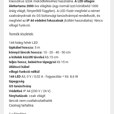
klasszikus izzók működtetéséhez használna.
A LED átlagos
élettartama 2000
óra világítás (egy normál izzó körülbelül 1000
óráig világít, fényerőtől függően). A LED-füzér megfelel a német
szabványoknak és GS biztonsági tanúsítvánnyal rendelkezik, és
megfelel az
IP 44 védelmi fokozatnak
(kültéri használatra). Nincs
villogó funkció.
Termék részletek:
144 hideg fehér LED
tápkábel hossza:
5 m
könnyű láncok hossza:
10 - 20 - 40 - 50 cm
a kötelek közötti távolsá
kb.15 cm
teljes hossz, beleértve tápegysé
kb 15 m
átlátszó kábel
villogó funkció nélkül
144 LED
A3, 0 V / 0,02 A - fogyasztás = kb. 8,6 W
tápegység
GS tanúsítvány
Védettsé
IP 44 (230 V / 24 V)
fényhatások:
csak világít
láncok nem csatlakoztathatók
Csomag tartalma:
1 x fénylánc