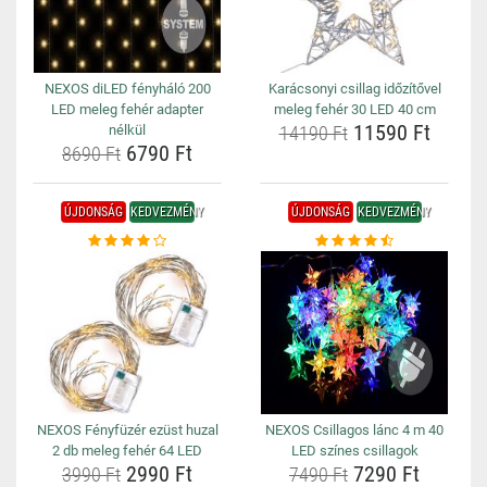
NEXOS diLED fényháló 200
Karácsonyi csillag időzítővel
LED meleg fehér adapter
meleg fehér 30 LED 40 cm
11590 Ft
nélkül
14190 Ft
6790 Ft
8690 Ft
ÚJDONSÁG
KEDVEZMÉNY
ÚJDONSÁG
KEDVEZMÉNY
NEXOS Fényfüzér ezüst huzal
NEXOS Csillagos lánc 4 m 40
2 db meleg fehér 64 LED
LED színes csillagok
2990 Ft
7290 Ft
3990 Ft
7490 Ft