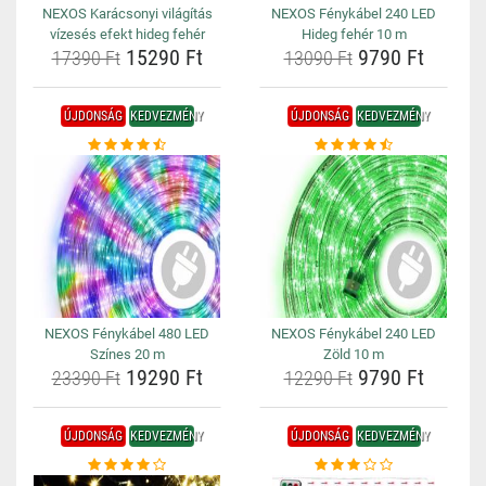
NEXOS Karácsonyi világítás
NEXOS Fénykábel 240 LED
vízesés efekt hideg fehér
Hideg fehér 10 m
15290 Ft
9790 Ft
17390 Ft
13090 Ft
ÚJDONSÁG
KEDVEZMÉNY
ÚJDONSÁG
KEDVEZMÉNY
NEXOS Fénykábel 480 LED
NEXOS Fénykábel 240 LED
Színes 20 m
Zöld 10 m
19290 Ft
9790 Ft
23390 Ft
12290 Ft
ÚJDONSÁG
KEDVEZMÉNY
ÚJDONSÁG
KEDVEZMÉNY