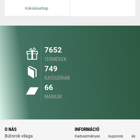
Kokiskashop
7652
TERMÉKEK
749
KATEGÓRIÁK
66
MÁRKÁK
O NÁS
INFORMÁCIÓ
Bútorok vilaga
Kedvezményes kuponok és