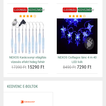
ÚJDONSÁG
KEDVEZMÉNY
ÚJDONSÁG
KEDVEZMÉNY
NEXOS Karácsonyi világítás
NEXOS Csillagos lánc 4 m 40
vízesés efekt hideg fehér
LED kék
15290 Ft
7290 Ft
17390 Ft
8490 Ft
KEDVENC E-BOLTOK