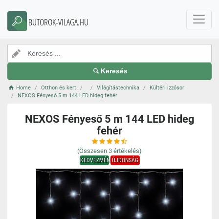
BUTOROK-VILAGA.HU
Keresés
Home
Otthon és kert
Világítástechnika
Kültéri izzósor
NEXOS Fényeső 5 m 144 LED hideg fehér
NEXOS Fényeső 5 m 144 LED hideg
fehér
(Összesen
3
értékelés)
KEDVEZMÉNY
ÚJDONSÁG