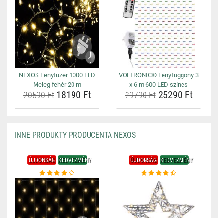
NEXOS Fényfüzér 1000 LED
VOLTRONIC® Fényfüggöny 3
Meleg fehér 20 m
x 6 m 600 LED színes
18190 Ft
25290 Ft
20590 Ft
29790 Ft
INNE PRODUKTY PRODUCENTA NEXOS
ÚJDONSÁG
KEDVEZMÉNY
ÚJDONSÁG
KEDVEZMÉNY