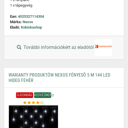
1 x tápegység
Ean:
4025327114304
Márka:
Nexos
Eladó:
Kokiskashop
További információkért az eladótól
WARIANTY PRODUKTÓW NEXOS FÉNYESŐ 5 M 144 LED
HIDEG FEHÉR
ÚJDONSÁG
KEDVEZMÉNY