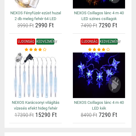
NEXOS Fényfüzér ezüst huzal
NEXOS Csillagos lánc 4 m 40
2 db meleg fehér 64 LED
LED színes csillagok
2990 Ft
7290 Ft
3990 Ft
7490 Ft
ÚJDONSÁG
KEDVEZMÉNY
ÚJDONSÁG
KEDVEZMÉNY
NEXOS Karácsonyi világítás
NEXOS Csillagos lánc 4 m 40
vízesés efekt hideg fehér
LED kék
15290 Ft
7290 Ft
17390 Ft
8490 Ft