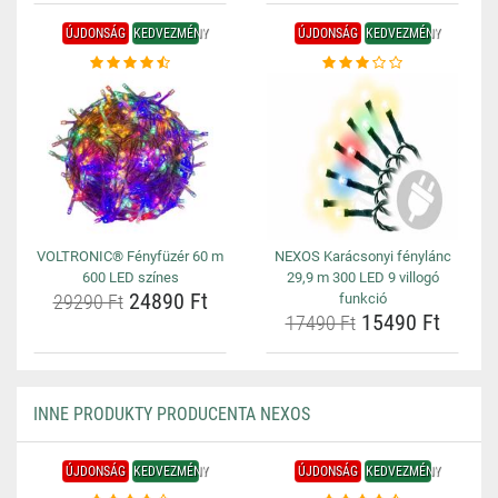
ÚJDONSÁG
KEDVEZMÉNY
ÚJDONSÁG
KEDVEZMÉNY
VOLTRONIC® Fényfüzér 60 m
NEXOS Karácsonyi fénylánc
600 LED színes
29,9 m 300 LED 9 villogó
24890 Ft
29290 Ft
funkció
15490 Ft
17490 Ft
INNE PRODUKTY PRODUCENTA NEXOS
ÚJDONSÁG
KEDVEZMÉNY
ÚJDONSÁG
KEDVEZMÉNY