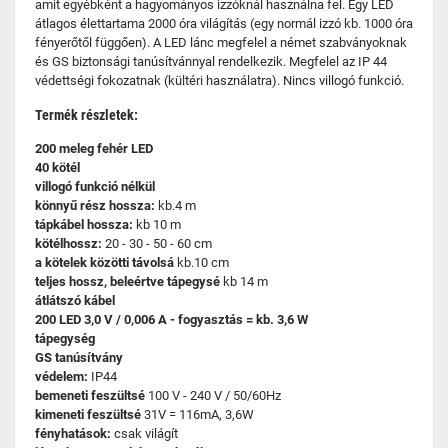
amit egyébként a hagyományos izzóknál használna fel. Egy LED
átlagos élettartama 2000 óra világítás (egy normál izzó kb. 1000 óra
fényerőtől függően). A LED lánc megfelel a német szabványoknak
és GS biztonsági tanúsítvánnyal rendelkezik. Megfelel az IP 44
védettségi fokozatnak (kültéri használatra). Nincs villogó funkció.
Termék részletek:
200 meleg fehér LED
40 kötél
villogó funkció nélkül
könnyű rész hossza:
kb.4 m
tápkábel hossza:
kb 10 m
kötélhossz:
20 - 30 - 50 - 60 cm
a kötelek közötti távolsá
kb.10 cm
teljes hossz, beleértve tápegysé
kb 14 m
átlátszó kábel
200 LED 3,0 V / 0,006 A - fogyasztás = kb. 3,6 W
tápegység
GS tanúsítvány
védelem:
IP44
bemeneti feszültsé
100 V - 240 V / 50/60Hz
kimeneti feszültsé
31V = 116mA, 3,6W
fényhatások:
csak világít