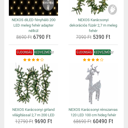
NEXOS diLED fényháló 200
NEXOS Karácsonyi
LED meleg fehér adapter
dekorációs füzér 2,7 m meleg
nélkül
fehér
6790 Ft
5390 Ft
8690 Ft
7090 Ft
ÚJDONSÁG
KEDVEZMÉNY
ÚJDONSÁG
KEDVEZMÉNY
NEXOS Karácsonyi girland
NEXOS Karácsonyi rénszarvas
világítással 2,7 m 200 LED
120 LED 100 cm hideg fehér
9690 Ft
60490 Ft
12790 Ft
68690 Ft