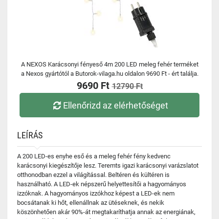
A NEXOS Karácsonyi fényeső 4m 200 LED meleg fehér terméket
a Nexos gyártótól a Butorok-vilaga.hu oldalon 9690 Ft - ért találja.
9690 Ft
12790 Ft
Ellenőrizd az elérhetőséget
LEÍRÁS
A 200 LED-es enyhe eső és a meleg fehér fény kedvenc
karácsonyi kiegészítője lesz. Teremts igazi karácsonyi varázslatot
otthonodban ezzel a világítással. Beltéren és kültéren is
használható. A LED-ek népszerű helyettesítői a hagyományos
izzóknak. A hagyományos izzókhoz képest a LED-ek nem
bocsátanak ki hőt, ellenállnak az ütéseknek, és nekik
köszönhetően akár 90%-át megtakaríthatja annak az energiának,