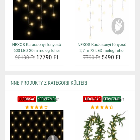
NEXOS Karácsonyi fényeső
NEXOS Karácsonyi fényeső
600 LED 20 m meleg fehér
2,7 m 72 LED meleg fehér
17790 Ft
5490 Ft
20190 Ft
7790 Ft
INNE PRODUKTY Z KATEGORII KÜLTÉRI
ÚJDONSÁG
KEDVEZMÉNY
ÚJDONSÁG
KEDVEZMÉNY