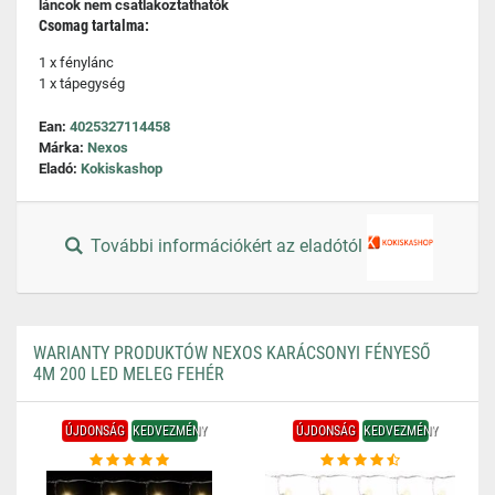
láncok nem csatlakoztathatók
Csomag tartalma:
1 x fénylánc
1 x tápegység
Ean:
4025327114458
Márka:
Nexos
Eladó:
Kokiskashop
További információkért az eladótól
WARIANTY PRODUKTÓW NEXOS KARÁCSONYI FÉNYESŐ
4M 200 LED MELEG FEHÉR
ÚJDONSÁG
KEDVEZMÉNY
ÚJDONSÁG
KEDVEZMÉNY