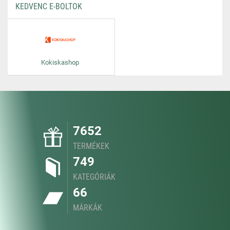
KEDVENC E-BOLTOK
Kokiskashop
7652
TERMÉKEK
749
KATEGÓRIÁK
66
MÁRKÁK