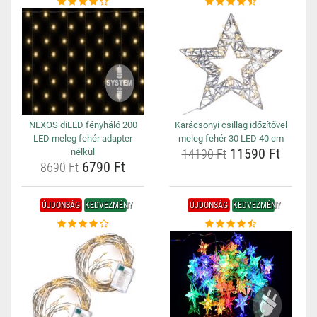
NEXOS diLED fényháló 200
Karácsonyi csillag időzítővel
LED meleg fehér adapter
meleg fehér 30 LED 40 cm
11590 Ft
nélkül
14190 Ft
6790 Ft
8690 Ft
ÚJDONSÁG
KEDVEZMÉNY
ÚJDONSÁG
KEDVEZMÉNY