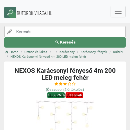
BUTOROK-VILAGA.HU
Keresés
Home
Otthon és lakás
Karácsony
Karácsonyi fények
Kültéri
NEXOS Karácsonyi fényeső 4m 200 LED meleg fehér
NEXOS Karácsonyi fényeső 4m 200
LED meleg fehér
(Összesen
2
értékelés)
KEDVEZMÉNY
ÚJDONSÁG