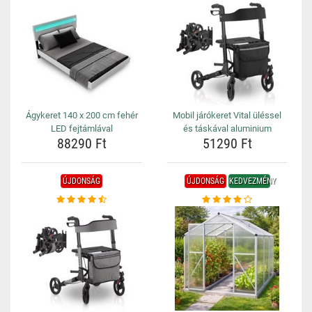
Ágykeret 140 x 200 cm fehér
Mobil járókeret Vital üléssel
LED fejtámlával
és táskával aluminium
88290 Ft
51290 Ft
ÚJDONSÁG
ÚJDONSÁG
KEDVEZMÉNY