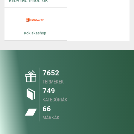
KEDVENC E-BOLTOK
Kokiskashop
7652
TERMÉKEK
749
KATEGÓRIÁK
66
MÁRKÁK