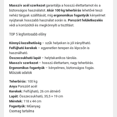
Masszív acél szerkezet
garantálja a hosszú élettartamot és a
biztonságos használatot.
Akár 100 kg teherbírás
lehetővé teszi
nehéz tárgyak szállítását, míg
ergonomikus fogantyúk
kényelmet
nyújtanak hosszabb használat során is.
Porszórt felületkezelés
védi a korróziótól és megkönnyíti a tisztítást.
TOP 5 legfontosabb előny
Könnyű kezelhetőség
– szűk helyeken is jól irányítható.
Felfújható kerekek
– egyenetlen terepen és lépcsőn is
használható.
Összecsukható lapát
– helytakarékos tárolás.
Masszív szerkezet
– hosszú élettartam, nagy teherbírás.
Ergonomikus fogantyúk
– kényelmes, biztonságos fogás.
Műszaki adatok
Teherbírás:
100 kg
Anya
Porszórt acél
Kerekek:
Felfújható, 26 cm átmérő
Lapát:
Összecsukható, 35,5 × 19 cm
Méretek:
118 x 44 cm
Fogantyúk:
Műanyag
Csomag tartalma