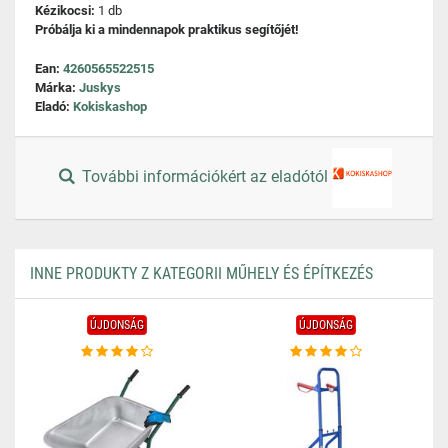
Kézikocsi:
1 db
Próbálja ki a mindennapok praktikus segítőjét!
Ean:
4260565522515
Márka:
Juskys
Eladó:
Kokiskashop
További információkért az eladótól
INNE PRODUKTY Z KATEGORII MŰHELY ÉS ÉPÍTKEZÉS
ÚJDONSÁG
ÚJDONSÁG