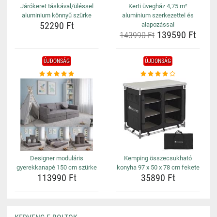
Járókeret táskával/üléssel
Kerti üvegház 4,75 m²
aluminium könnyű szürke
alumínium szerkezettel és
52290 Ft
alapozással
139590 Ft
143990 Ft
ÚJDONSÁG
ÚJDONSÁG
Designer moduláris
Kemping összecsukható
gyerekkanapé 150 cm szürke
konyha 97 x 50 x 78 cm fekete
113990 Ft
35890 Ft