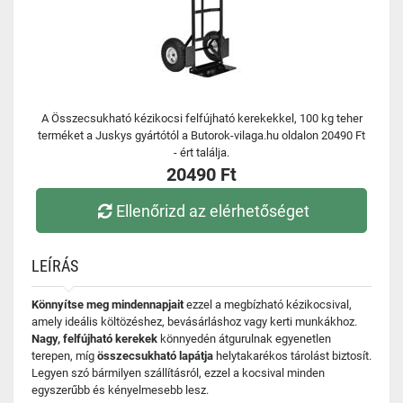
A Összecsukható kézikocsi felfújható kerekekkel, 100 kg teher
terméket a Juskys gyártótól a Butorok-vilaga.hu oldalon 20490 Ft
- ért találja.
20490 Ft
Ellenőrizd az elérhetőséget
LEÍRÁS
Könnyítse meg mindennapjait
ezzel a megbízható kézikocsival,
amely ideális költözéshez, bevásárláshoz vagy kerti munkákhoz.
Nagy, felfújható kerekek
könnyedén átgurulnak egyenetlen
terepen, míg
összecsukható lapátja
helytakarékos tárolást biztosít.
Legyen szó bármilyen szállításról, ezzel a kocsival minden
egyszerűbb és kényelmesebb lesz.