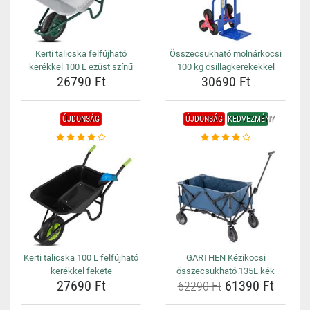
Kerti talicska felfújható
Összecsukható molnárkocsi
kerékkel 100 L ezüst színű
100 kg csillagkerekekkel
26790 Ft
30690 Ft
ÚJDONSÁG
ÚJDONSÁG
KEDVEZMÉNY
Kerti talicska 100 L felfújható
GARTHEN Kézikocsi
kerékkel fekete
összecsukható 135L kék
27690 Ft
61390 Ft
62290 Ft