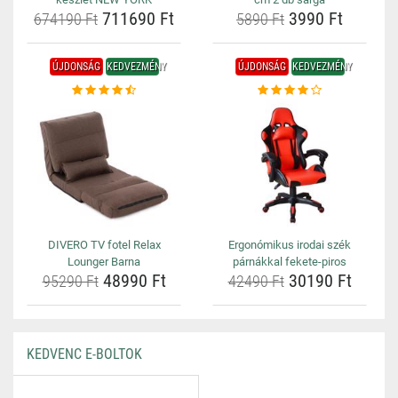
711690 Ft
3990 Ft
674190 Ft
5890 Ft
ÚJDONSÁG
KEDVEZMÉNY
ÚJDONSÁG
KEDVEZMÉNY
DIVERO TV fotel Relax
Ergonómikus irodai szék
Lounger Barna
párnákkal fekete-piros
48990 Ft
30190 Ft
95290 Ft
42490 Ft
KEDVENC E-BOLTOK