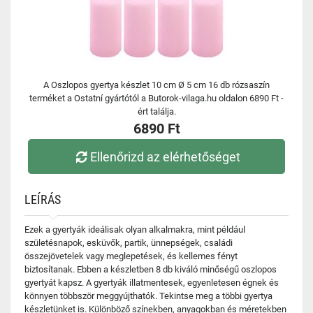
A Oszlopos gyertya készlet 10 cm Ø 5 cm 16 db rózsaszín
terméket a Ostatní gyártótól a Butorok-vilaga.hu oldalon 6890 Ft -
ért találja.
6890 Ft
Ellenőrizd az elérhetőséget
LEÍRÁS
Ezek a gyertyák ideálisak olyan alkalmakra, mint például
születésnapok, esküvők, partik, ünnepségek, családi
összejövetelek vagy meglepetések, és kellemes fényt
biztosítanak. Ebben a készletben 8 db kiváló minőségű oszlopos
gyertyát kapsz. A gyertyák illatmentesek, egyenletesen égnek és
könnyen többször meggyújthatók. Tekintse meg a többi gyertya
készletünket is. Különböző színekben, anyagokban és méretekben