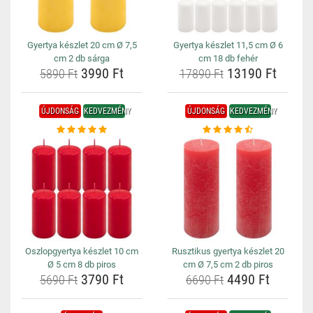
Gyertya készlet 20 cm Ø 7,5
Gyertya készlet 11,5 cm Ø 6
cm 2 db sárga
cm 18 db fehér
3990 Ft
13190 Ft
5890 Ft
17890 Ft
ÚJDONSÁG
KEDVEZMÉNY
ÚJDONSÁG
KEDVEZMÉNY
Oszlopgyertya készlet 10 cm
Rusztikus gyertya készlet 20
Ø 5 cm 8 db piros
cm Ø 7,5 cm 2 db piros
3790 Ft
4490 Ft
5690 Ft
6690 Ft