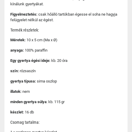
kínálunk gyertyákat.
Figyelmeztetés:
csak hőálló tartókban égesse el soha ne hagyja
felügyelet nélkül az égést.
Termék részletek:
Méretek:
10 x 5 cm (Ma x Ø)
anyaga:
100% paraffin
Egy gyertya égési ideje:
kb. 20 óra
szín:
rózsaszín
gyertya típusa:
sima oszlop
illatok:
nem
minden gyertya súlya
: kb. 115 gr
készlet:
16 db
Csomag tartalma: