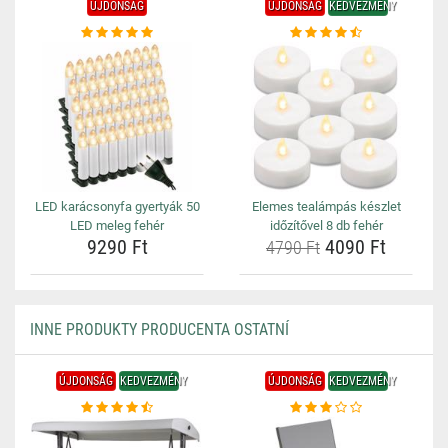
ÚJDONSÁG
ÚJDONSÁG
KEDVEZMÉNY
LED karácsonyfa gyertyák 50
Elemes tealámpás készlet
LED meleg fehér
időzítővel 8 db fehér
9290 Ft
4090 Ft
4790 Ft
INNE PRODUKTY PRODUCENTA OSTATNÍ
ÚJDONSÁG
KEDVEZMÉNY
ÚJDONSÁG
KEDVEZMÉNY