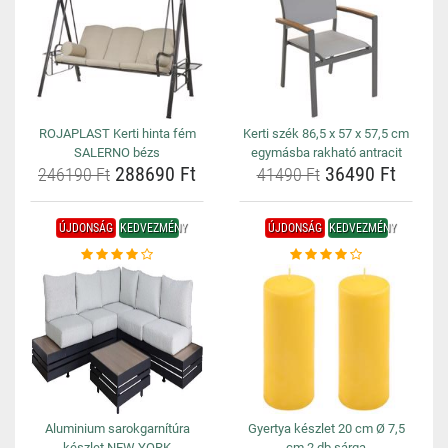
ROJAPLAST Kerti hinta fém
Kerti szék 86,5 x 57 x 57,5 cm
SALERNO bézs
egymásba rakható antracit
288690 Ft
36490 Ft
246190 Ft
41490 Ft
ÚJDONSÁG
KEDVEZMÉNY
ÚJDONSÁG
KEDVEZMÉNY
Aluminium sarokgarnítúra
Gyertya készlet 20 cm Ø 7,5
készlet NEW YORK
cm 2 db sárga