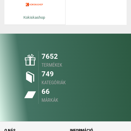
Kokiskashop
7652
TERMÉKEK
749
KATEGÓRIÁK
66
MÁRKÁK
O NÁS
INFORMÁCIÓ