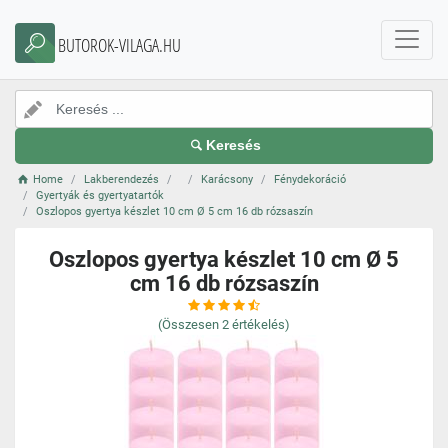
BUTOROK-VILAGA.HU
Keresés
Home
Lakberendezés
Karácsony
Fénydekoráció
Gyertyák és gyertyatartók
Oszlopos gyertya készlet 10 cm Ø 5 cm 16 db rózsaszín
Oszlopos gyertya készlet 10 cm Ø 5
cm 16 db rózsaszín
(Összesen
2
értékelés)