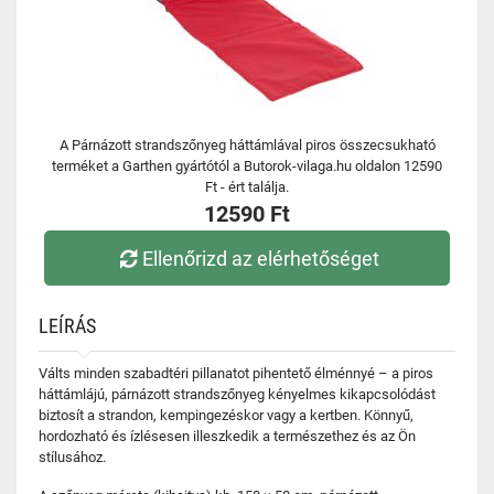
A Párnázott strandszőnyeg háttámlával piros összecsukható
terméket a Garthen gyártótól a Butorok-vilaga.hu oldalon 12590
Ft - ért találja.
12590 Ft
Ellenőrizd az elérhetőséget
LEÍRÁS
Válts minden szabadtéri pillanatot pihentető élménnyé – a piros
háttámlájú, párnázott strandszőnyeg kényelmes kikapcsolódást
biztosít a strandon, kempingezéskor vagy a kertben. Könnyű,
hordozható és ízlésesen illeszkedik a természethez és az Ön
stílusához.