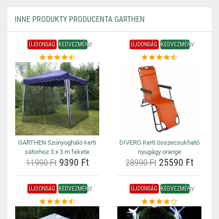
INNE PRODUKTY PRODUCENTA GARTHEN
ÚJDONSÁG
KEDVEZMÉNY
ÚJDONSÁG
KEDVEZMÉNY
GARTHEN Szúnyogháló kerti
DIVERO Kerti összecsukható
sátorhoz 3 x 3 m fekete
nyugágy orange
9390 Ft
25590 Ft
11990 Ft
28990 Ft
ÚJDONSÁG
KEDVEZMÉNY
ÚJDONSÁG
KEDVEZMÉNY