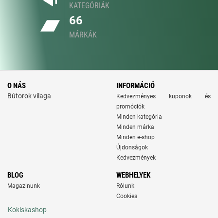
KATEGÓRIÁK
66
MÁRKÁK
O NÁS
INFORMÁCIÓ
Bútorok vilaga
Kedvezményes kuponok és
promóciók
Minden kategória
Minden márka
Minden e-shop
Újdonságok
Kedvezmények
BLOG
WEBHELYEK
Magazinunk
Rólunk
Cookies
Kokiskashop