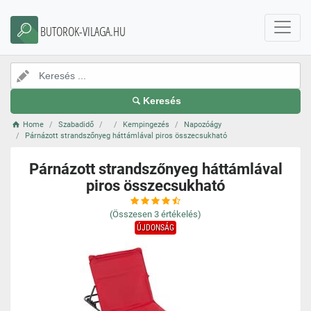
BUTOROK-VILAGA.HU
Keresés
Home
Szabadidő
Kempingezés
Napozóágy
Párnázott strandszőnyeg háttámlával piros összecsukható
Párnázott strandszőnyeg háttámlával
piros összecsukható
(Összesen
3
értékelés)
ÚJDONSÁG