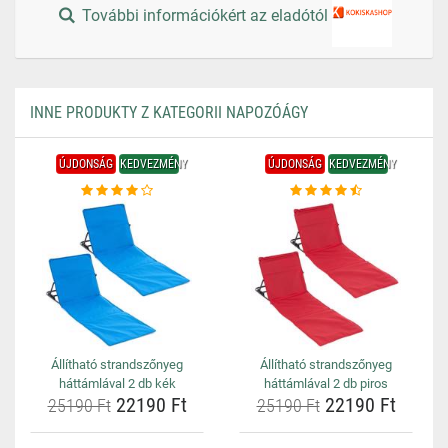
További információkért az eladótól
INNE PRODUKTY Z KATEGORII NAPOZÓÁGY
ÚJDONSÁG
KEDVEZMÉNY
ÚJDONSÁG
KEDVEZMÉNY
Állítható strandszőnyeg
Állítható strandszőnyeg
háttámlával 2 db kék
háttámlával 2 db piros
22190 Ft
22190 Ft
25190 Ft
25190 Ft