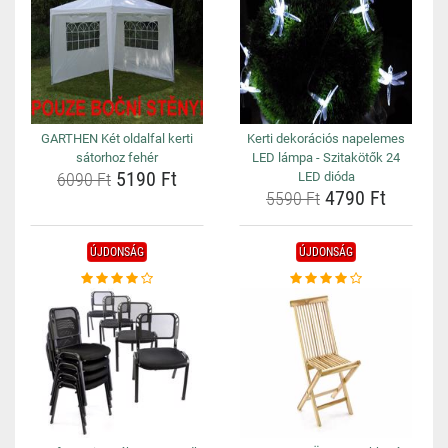
GARTHEN Két oldalfal kerti
Kerti dekorációs napelemes
sátorhoz fehér
LED lámpa - Szitakötők 24
5190 Ft
6090 Ft
LED dióda
4790 Ft
5590 Ft
ÚJDONSÁG
ÚJDONSÁG