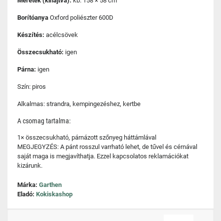
Méretek (kihajtva):
kb. 158 × 58 cm
Borítóanya
Oxford poliészter 600D
Készítés:
acélcsövek
Összecsukható:
igen
Párna:
igen
Szín: piros
Alkalmas: strandra, kempingezéshez, kertbe
A csomag tartalma:
1× összecsukható, párnázott szőnyeg háttámlával
MEGJEGYZÉS: A pánt rosszul varrható lehet, de tűvel és cérnával
saját maga is megjavíthatja. Ezzel kapcsolatos reklamációkat
kizárunk.
Márka:
Garthen
Eladó:
Kokiskashop