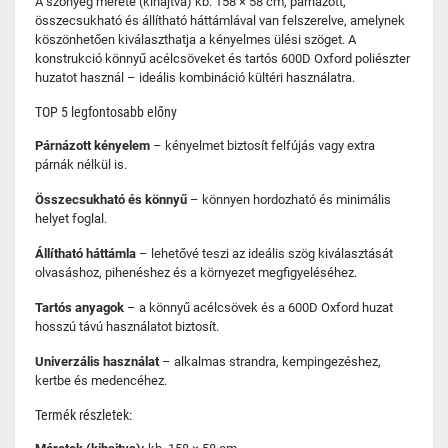
A szőnyeg mérete (kihajtva) kb. 158 × 58 cm, párnázott,
összecsukható és állítható háttámlával van felszerelve, amelynek
köszönhetően kiválaszthatja a kényelmes ülési szöget. A
konstrukció könnyű acélcsöveket és tartós 600D Oxford poliészter
huzatot használ – ideális kombináció kültéri használatra.
TOP 5 legfontosabb előny
Párnázott kényelem
– kényelmet biztosít felfújás vagy extra
párnák nélkül is.
Összecsukható és könnyű
– könnyen hordozható és minimális
helyet foglal.
Állítható háttámla
– lehetővé teszi az ideális szög kiválasztását
olvasáshoz, pihenéshez és a környezet megfigyeléséhez.
Tartós anyagok
– a könnyű acélcsövek és a 600D Oxford huzat
hosszú távú használatot biztosít.
Univerzális használat
– alkalmas strandra, kempingezéshez,
kertbe és medencéhez.
Termék részletek: