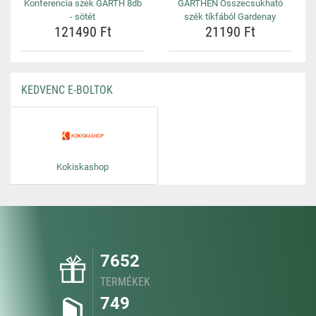
Konferencia szék GARTH 8db
GARTHEN Összecsukható
- sötét
szék tíkfából Gardenay
121490 Ft
21190 Ft
KEDVENC E-BOLTOK
Kokiskashop
7652
TERMÉKEK
749