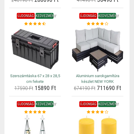
ÚJDONSÁG
KEDVEZMÉNY
ÚJDONSÁG
KEDVEZMÉNY
Szerszámtáska 67 x 28 x 28,5
Aluminium sarokgarnítúra
cm fekete
készlet NEW YORK
15890 Ft
711690 Ft
17590 Ft
674190 Ft
ÚJDONSÁG
KEDVEZMÉNY
ÚJDONSÁG
KEDVEZMÉNY