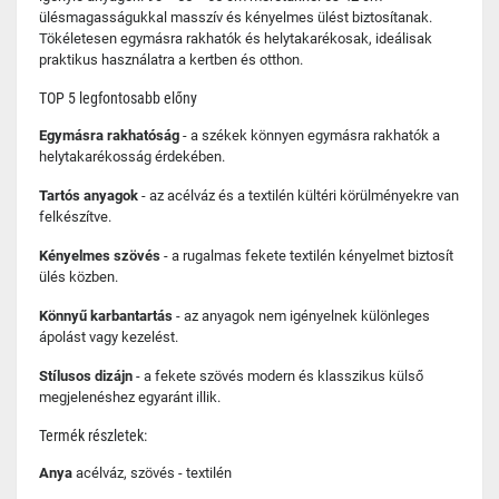
ülésmagasságukkal masszív és kényelmes ülést biztosítanak.
Tökéletesen egymásra rakhatók és helytakarékosak, ideálisak
praktikus használatra a kertben és otthon.
TOP 5 legfontosabb előny
Egymásra rakhatóság
- a székek könnyen egymásra rakhatók a
helytakarékosság érdekében.
Tartós anyagok
- az acélváz és a textilén kültéri körülményekre van
felkészítve.
Kényelmes szövés
- a rugalmas fekete textilén kényelmet biztosít
ülés közben.
Könnyű karbantartás
- az anyagok nem igényelnek különleges
ápolást vagy kezelést.
Stílusos dizájn
- a fekete szövés modern és klasszikus külső
megjelenéshez egyaránt illik.
Termék részletek:
Anya
acélváz, szövés - textilén