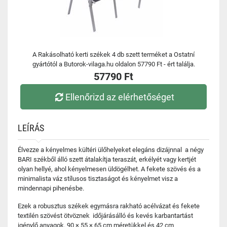
A Rakásolható kerti székek 4 db szett terméket a Ostatní
gyártótól a Butorok-vilaga.hu oldalon 57790 Ft - ért találja.
57790 Ft
Ellenőrizd az elérhetőséget
LEÍRÁS
Élvezze a kényelmes kültéri ülőhelyeket elegáns dizájnnal a négy
BARI székből álló szett átalakítja teraszát, erkélyét vagy kertjét
olyan hellyé, ahol kényelmesen üldögélhet. A fekete szövés és a
minimalista váz stílusos tisztaságot és kényelmet visz a
mindennapi pihenésbe.
Ezek a robusztus székek egymásra rakható acélvázat és fekete
textilén szövést ötvöznek időjárásálló és kevés karbantartást
igénylő anyagok. 90 × 55 × 65 cm méretükkel és 42 cm