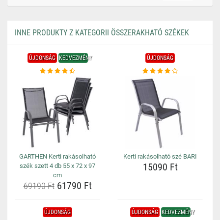
INNE PRODUKTY Z KATEGORII ÖSSZERAKHATÓ SZÉKEK
ÚJDONSÁG
KEDVEZMÉNY
ÚJDONSÁG
GARTHEN Kerti rakásolható
Kerti rakásolható szé BARI
15090 Ft
szék szett 4 db 55 x 72 x 97
cm
61790 Ft
69190 Ft
ÚJDONSÁG
ÚJDONSÁG
KEDVEZMÉNY