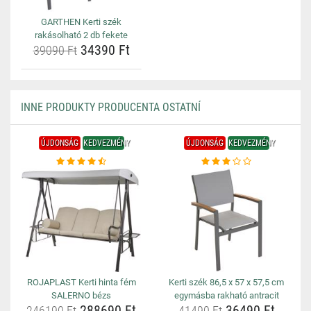
GARTHEN Kerti szék
rakásolható 2 db fekete
34390 Ft
39090 Ft
INNE PRODUKTY PRODUCENTA OSTATNÍ
ÚJDONSÁG
KEDVEZMÉNY
ÚJDONSÁG
KEDVEZMÉNY
ROJAPLAST Kerti hinta fém
Kerti szék 86,5 x 57 x 57,5 cm
SALERNO bézs
egymásba rakható antracit
288690 Ft
36490 Ft
246190 Ft
41490 Ft