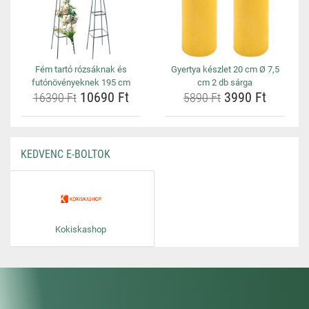
Fém tartó rózsáknak és
Gyertya készlet 20 cm Ø 7,5
futónövényeknek 195 cm
cm 2 db sárga
10690 Ft
3990 Ft
16390 Ft
5890 Ft
KEDVENC E-BOLTOK
Kokiskashop