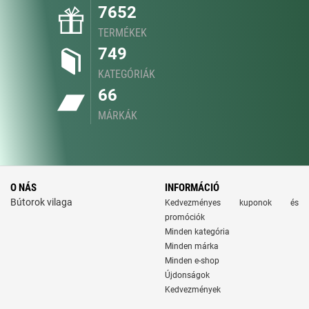
7652
TERMÉKEK
749
KATEGÓRIÁK
66
MÁRKÁK
O NÁS
INFORMÁCIÓ
Bútorok vilaga
Kedvezményes kuponok és
promóciók
Minden kategória
Minden márka
Minden e-shop
Újdonságok
Kedvezmények