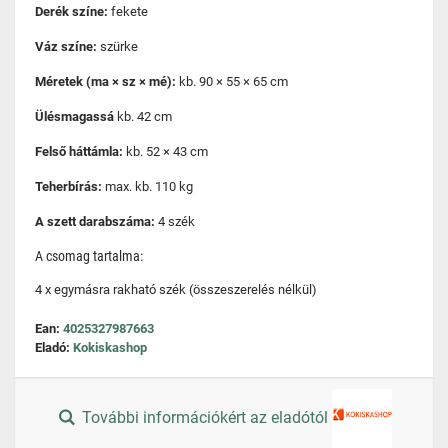
Derék színe:
fekete
Váz színe:
szürke
Méretek (ma × sz × mé):
kb. 90 × 55 × 65 cm
Ülésmagassá
kb. 42 cm
Felső háttámla:
kb. 52 × 43 cm
Teherbírás:
max. kb. 110 kg
A szett darabszáma:
4 szék
A csomag tartalma:
4 x egymásra rakható szék (összeszerelés nélkül)
Ean:
4025327987663
Eladó:
Kokiskashop
További információkért az eladótól