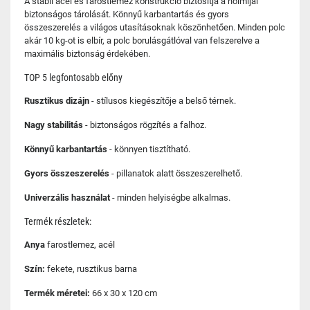
A stabil acél és farostlemez konstrukció biztosítja a holmijai
biztonságos tárolását. Könnyű karbantartás és gyors
összeszerelés a világos utasításoknak köszönhetően. Minden polc
akár 10 kg-ot is elbír, a polc borulásgátlóval van felszerelve a
maximális biztonság érdekében.
TOP 5 legfontosabb előny
Rusztikus dizájn
- stílusos kiegészítője a belső térnek.
Nagy stabilitás
- biztonságos rögzítés a falhoz.
Könnyű karbantartás
- könnyen tisztítható.
Gyors összeszerelés
- pillanatok alatt összeszerelhető.
Univerzális használat
- minden helyiségbe alkalmas.
Termék részletek:
Anya
farostlemez, acél
Szín:
fekete, rusztikus barna
Termék méretei:
66 x 30 x 120 cm