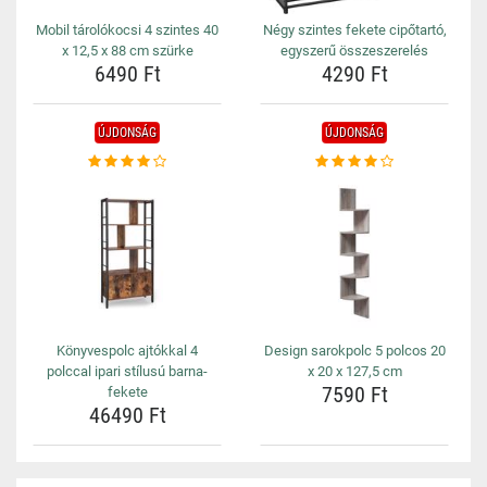
Mobil tárolókocsi 4 szintes 40
Négy szintes fekete cipőtartó,
x 12,5 x 88 cm szürke
egyszerű összeszerelés
6490 Ft
4290 Ft
ÚJDONSÁG
ÚJDONSÁG
Könyvespolc ajtókkal 4
Design sarokpolc 5 polcos 20
polccal ipari stílusú barna-
x 20 x 127,5 cm
7590 Ft
fekete
46490 Ft