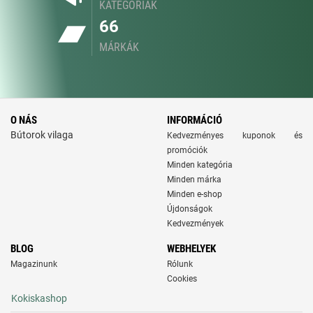
KATEGÓRIÁK
66
MÁRKÁK
O NÁS
INFORMÁCIÓ
Bútorok vilaga
Kedvezményes kuponok és
promóciók
Minden kategória
Minden márka
Minden e-shop
Újdonságok
Kedvezmények
BLOG
WEBHELYEK
Magazinunk
Rólunk
Cookies
Kokiskashop