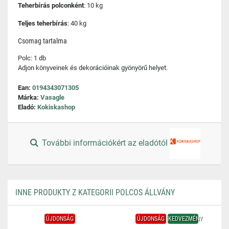
Teherbírás polconként
: 10 kg
Teljes teherbírás
: 40 kg
Csomag tartalma
Polc: 1 db
Adjon könyveinek és dekorációinak gyönyörű helyet.
Ean:
0194343071305
Márka:
Vasagle
Eladó:
Kokiskashop
További információkért az eladótól
INNE PRODUKTY Z KATEGORII POLCOS ÁLLVÁNY
ÚJDONSÁG
ÚJDONSÁG
KEDVEZMÉNY