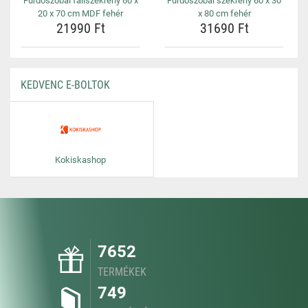
Fürdőszobai faliszekrény 60 x
Fürdőszobai szekrény 60 x 30
20 x 70 cm MDF fehér
x 80 cm fehér
21990 Ft
31690 Ft
KEDVENC E-BOLTOK
Kokiskashop
7652
TERMÉKEK
749