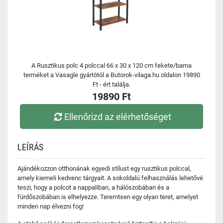
A Rusztikus polc 4 polccal 66 x 30 x 120 cm fekete/barna
terméket a Vasagle gyártótól a Butorok-vilaga.hu oldalon 19890
Ft - ért találja.
19890 Ft
Ellenőrizd az elérhetőséget
LEÍRÁS
Ajándékozzon otthonának egyedi stílust egy rusztikus polccal,
amely kiemeli kedvenc tárgyait. A sokoldalú felhasználás lehetővé
teszi, hogy a polcot a nappaliban, a hálószobában és a
fürdőszobában is elhelyezze. Teremtsen egy olyan teret, amelyet
minden nap élvezni fog!