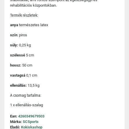
rehabilitációs központokban.
Termék részletek:
anya
természetes latex
szín
: piros
súly:
0,25 kg
szélessé
5 cm
hossz:
50 cm
vastagsá
0,1 cm
ellenállás:
13,5 kg
A csomag tartalma:
1 x ellenállás-szalag
Ean:
4260349679503
Márka:
SCSports
Eladó:
Kokiskashop