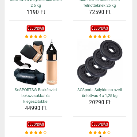
2,5 kg
felnőtteknek 25 kg
1190 Ft
72590 Ft
ÚJDONSÁG
ÚJDONSÁG
ScSPORTS® Boxkészlet
SCSports Súlytárcsa szett
bokszzsákkal és
öntöttvas 4 x 1,25 kg
20290 Ft
kiegészítőkkel
44990 Ft
ÚJDONSÁG
ÚJDONSÁG