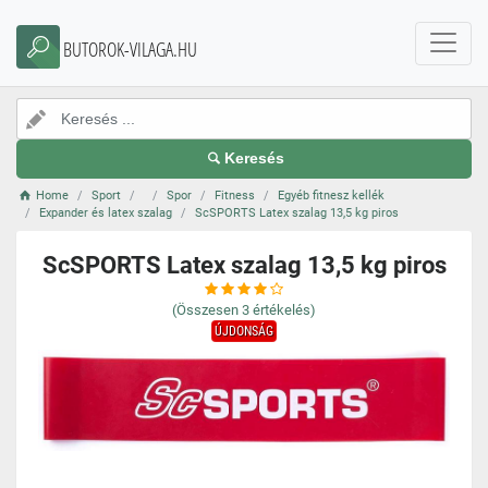
BUTOROK-VILAGA.HU
Keresés
Home
Sport
Spor
Fitness
Egyéb fitnesz kellék
Expander és latex szalag
ScSPORTS Latex szalag 13,5 kg piros
ScSPORTS Latex szalag 13,5 kg piros
(Összesen
3
értékelés)
ÚJDONSÁG