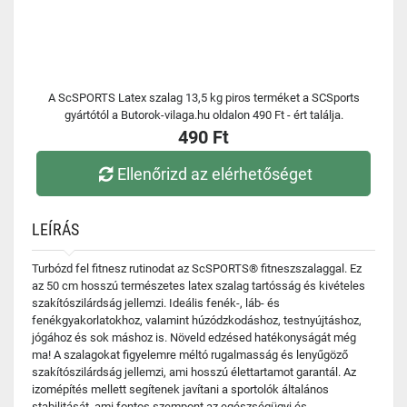
A ScSPORTS Latex szalag 13,5 kg piros terméket a SCSports
gyártótól a Butorok-vilaga.hu oldalon 490 Ft - ért találja.
490 Ft
Ellenőrizd az elérhetőséget
LEÍRÁS
Turbózd fel fitnesz rutinodat az ScSPORTS® fitneszszalaggal. Ez
az 50 cm hosszú természetes latex szalag tartósság és kivételes
szakítószilárdság jellemzi. Ideális fenék-, láb- és
fenékgyakorlatokhoz, valamint húzódzkodáshoz, testnyújtáshoz,
jógához és sok máshoz is. Növeld edzésed hatékonyságát még
ma! A szalagokat figyelemre méltó rugalmasság és lenyűgöző
szakítószilárdság jellemzi, ami hosszú élettartamot garantál. Az
izomépítés mellett segítenek javítani a sportolók általános
stabilitását, ami fontos szempont az egészségügyi és