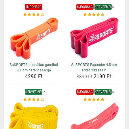
ÚJDONSÁG
ÚJDONSÁG
KEDVEZMÉNY
ScSPORTS ellenállás gumiból
ScSPORTS Expander 4,5 cm
2,1 cm narancssárga
sötét rózsaszín
4290 Ft
2190 Ft
8890 Ft
KEDVEZMÉNY
ÚJDONSÁG
KEDVEZMÉNY