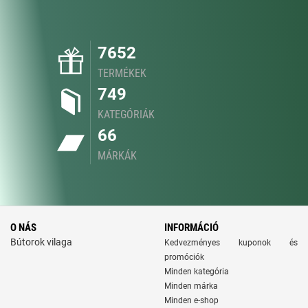
7652
TERMÉKEK
749
KATEGÓRIÁK
66
MÁRKÁK
O NÁS
INFORMÁCIÓ
Bútorok vilaga
Kedvezményes kuponok és
promóciók
Minden kategória
Minden márka
Minden e-shop