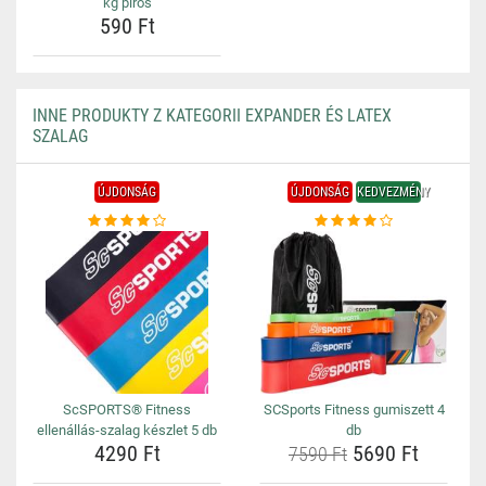
kg piros
590 Ft
INNE PRODUKTY Z KATEGORII EXPANDER ÉS LATEX
SZALAG
ÚJDONSÁG
ÚJDONSÁG
KEDVEZMÉNY
ScSPORTS® Fitness
SCSports Fitness gumiszett 4
ellenállás-szalag készlet 5 db
db
4290 Ft
5690 Ft
7590 Ft