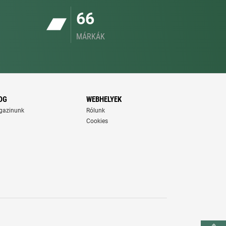
66
MÁRKÁK
OG
WEBHELYEK
gazinunk
Rólunk
Cookies