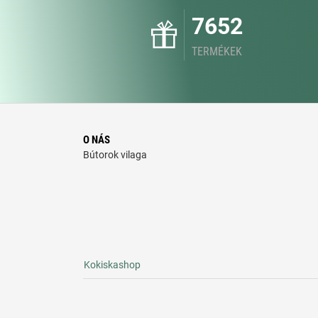
7652
TERMÉKEK
O NÁS
Bútorok vilaga
Kokiskashop