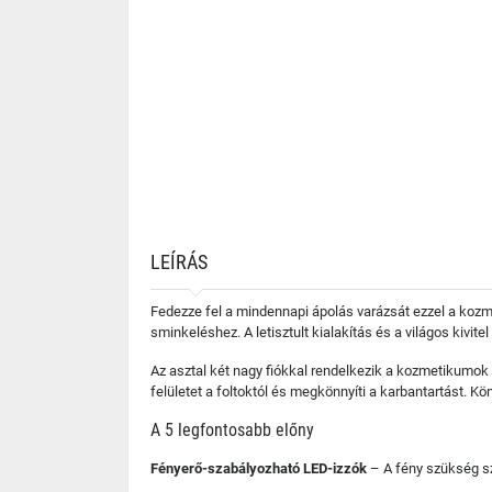
LEÍRÁS
Fedezze fel a mindennapi ápolás varázsát ezzel a kozmet
sminkeléshez. A letisztult kialakítás és a világos kivite
Az asztal két nagy fiókkal rendelkezik a kozmetikumok
felületet a foltoktól és megkönnyíti a karbantartást.
A 5 legfontosabb előny
Fényerő-szabályozható LED-izzók
– A fény szükség sze