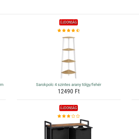
ÚJDONSÁG
cm
Sarokpolc 4 szintes arany tölgy/fehér
12490 Ft
ÚJDONSÁG