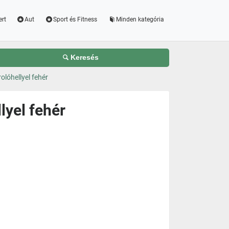
ert
Aut
Sport és Fitness
Minden kategória
Keresés
lóhellyel fehér
lyel fehér