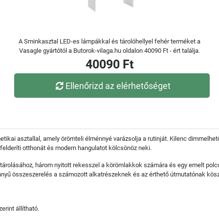
A Sminkasztal LED-es lámpákkal és tárolóhellyel fehér terméket a
Vasagle gyártótól a Butorok-vilaga.hu oldalon 40090 Ft - ért találja.
40090 Ft
Ellenőrizd az elérhetőséget
ikai asztallal, amely örömteli élménnyé varázsolja a rutinját. Kilenc dimmelhető
l felderíti otthonát és modern hangulatot kölcsönöz neki.
 tárolásához, három nyitott rekesszel a körömlakkok számára és egy emelt pol
 Könnyű összeszerelés a számozott alkatrészeknek és az érthető útmutatónak kö
rint állítható.