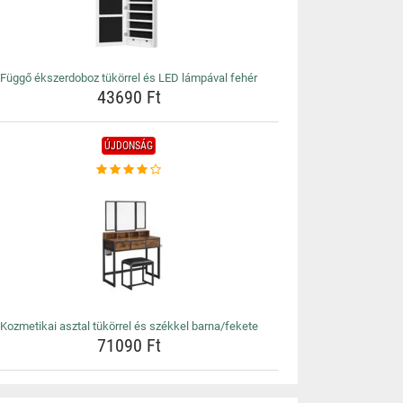
Függő ékszerdoboz tükörrel és LED lámpával fehér
43690 Ft
ÚJDONSÁG
Kozmetikai asztal tükörrel és székkel barna/fekete
71090 Ft