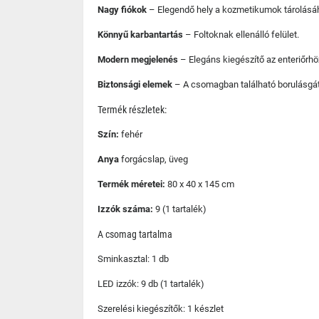
Nagy fiókok
– Elegendő hely a kozmetikumok tárolásá
Könnyű karbantartás
– Foltoknak ellenálló felület.
Modern megjelenés
– Elegáns kiegészítő az enteriőrhö
Biztonsági elemek
– A csomagban található borulásgát
Termék részletek:
Szín:
fehér
Anya
forgácslap, üveg
Termék méretei:
80 x 40 x 145 cm
Izzók száma:
9 (1 tartalék)
A csomag tartalma
Sminkasztal: 1 db
LED izzók: 9 db (1 tartalék)
Szerelési kiegészítők: 1 készlet