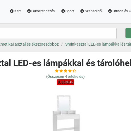
Kert
Lakberendezés
Sport
Szabadidő
Otthon és k
metikai asztal és ékszeresdoboz
Sminkasztal LED-es lámpákkal és táro
al LED-es lámpákkal és tárolóhel
(Összesen
4
értékelés)
ÚJDONSÁG