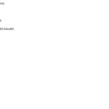
hoz.
z.
ló készlet.