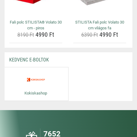
Fali polc STILISTA® Volato 30
STILISTA Fali polc Volato 30
cm - piros
cm világos fa
4990 Ft
4990 Ft
8190 Ft
6390 Ft
KEDVENC E-BOLTOK
Kokiskashop
7652