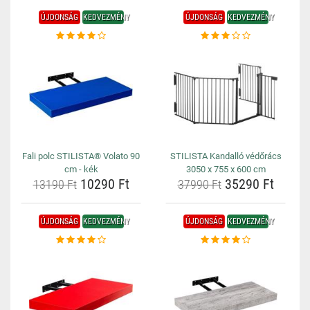
ÚJDONSÁG
KEDVEZMÉNY
ÚJDONSÁG
KEDVEZMÉNY
Fali polc STILISTA® Volato 90
STILISTA Kandalló védőrács
cm - kék
3050 x 755 x 600 cm
10290 Ft
35290 Ft
13190 Ft
37990 Ft
ÚJDONSÁG
KEDVEZMÉNY
ÚJDONSÁG
KEDVEZMÉNY