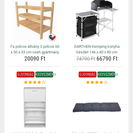
Fa polcos állvány 3 polcos 60
GARTHEN Kemping konyha
x 50 x 33 cm cseh gyártmány
készlet 146 x 40 x 80 cm
20090 Ft
66790 Ft
74790 Ft
ÚJDONSÁG
KEDVEZMÉNY
ÚJDONSÁG
KEDVEZMÉNY