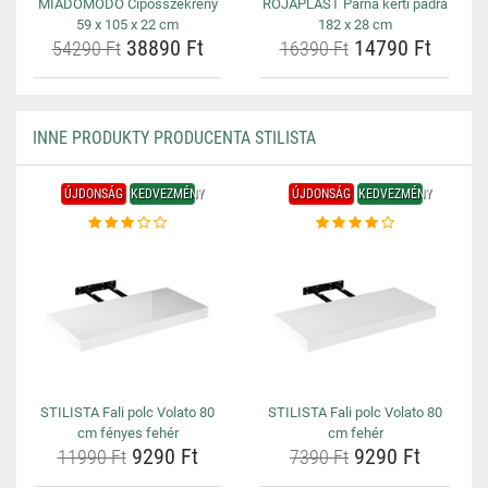
MIADOMODO Cipősszekrény
ROJAPLAST Párna kerti padra
59 x 105 x 22 cm
182 x 28 cm
38890 Ft
14790 Ft
54290 Ft
16390 Ft
INNE PRODUKTY PRODUCENTA STILISTA
ÚJDONSÁG
KEDVEZMÉNY
ÚJDONSÁG
KEDVEZMÉNY
STILISTA Fali polc Volato 80
STILISTA Fali polc Volato 80
cm fényes fehér
cm fehér
9290 Ft
9290 Ft
11990 Ft
7390 Ft