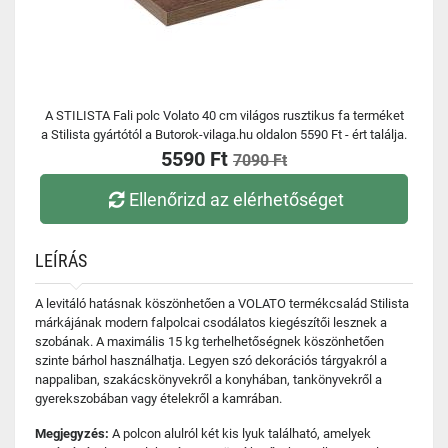
A STILISTA Fali polc Volato 40 cm világos rusztikus fa terméket
a Stilista gyártótól a Butorok-vilaga.hu oldalon 5590 Ft - ért találja.
5590 Ft
7090 Ft
Ellenőrizd az elérhetőséget
LEÍRÁS
A levitáló hatásnak köszönhetően a VOLATO termékcsalád Stilista
márkájának modern falpolcai csodálatos kiegészítői lesznek a
szobának. A maximális 15 kg terhelhetőségnek köszönhetően
szinte bárhol használhatja. Legyen szó dekorációs tárgyakról a
nappaliban, szakácskönyvekről a konyhában, tankönyvekről a
gyerekszobában vagy ételekről a kamrában.
Megjegyzés:
A polcon alulról két kis lyuk található, amelyek