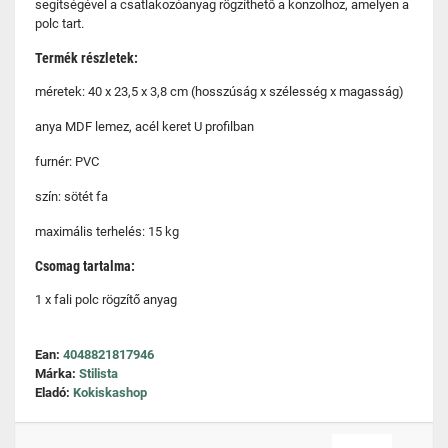
segítségével a csatlakozóanyag rögzíthető a konzolhoz, amelyen a
polc tart.
Termék részletek:
méretek: 40 x 23,5 x 3,8 cm (hosszúság x szélesség x magasság)
anya MDF lemez, acél keret U profilban
furnér: PVC
szín: sötét fa
maximális terhelés: 15 kg
Csomag tartalma:
1 x fali polc rögzítő anyag
Ean:
4048821817946
Márka:
Stilista
Eladó:
Kokiskashop