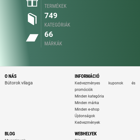
TERMÉKEK
749
KATEGÓRIÁK
66
MÁRKÁK
O NÁS
INFORMÁCIÓ
Bútorok vilaga
Kedvezményes kuponok és
promóciók
Minden kategória
Minden márka
Minden e-shop
Újdonságok
Kedvezmények
BLOG
WEBHELYEK