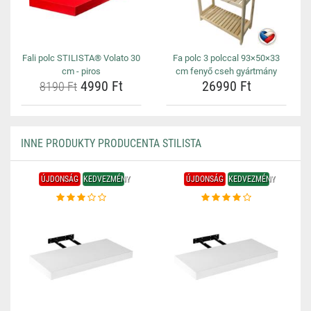
Fali polc STILISTA® Volato 30
Fa polc 3 polccal 93×50×33
cm - piros
cm fenyő cseh gyártmány
4990 Ft
26990 Ft
8190 Ft
INNE PRODUKTY PRODUCENTA STILISTA
ÚJDONSÁG
KEDVEZMÉNY
ÚJDONSÁG
KEDVEZMÉNY