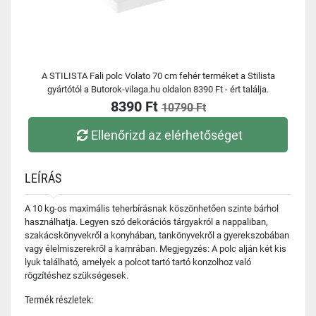
A STILISTA Fali polc Volato 70 cm fehér terméket a Stilista
gyártótól a Butorok-vilaga.hu oldalon 8390 Ft - ért találja.
8390 Ft
10790 Ft
Ellenőrizd az elérhetőséget
LEÍRÁS
A 10 kg-os maximális teherbírásnak köszönhetően szinte bárhol
használhatja. Legyen szó dekorációs tárgyakról a nappaliban,
szakácskönyvekről a konyhában, tankönyvekről a gyerekszobában
vagy élelmiszerekről a kamrában. Megjegyzés: A polc alján két kis
lyuk található, amelyek a polcot tartó tartó konzolhoz való
rögzítéshez szükségesek.
Termék részletek: