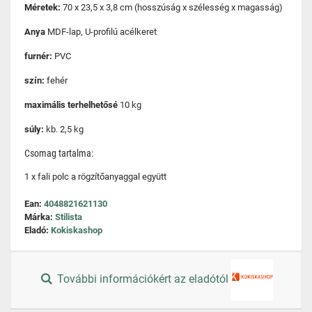
Méretek:
70 x 23,5 x 3,8 cm (hosszúság x szélesség x magasság)
Anya
MDF-lap, U-profilú acélkeret
furnér:
PVC
szín:
fehér
maximális terhelhetősé
10 kg
súly:
kb. 2,5 kg
Csomag tartalma:
1 x fali polc a rögzítőanyaggal együtt
Ean:
4048821621130
Márka:
Stilista
Eladó:
Kokiskashop
További információkért az eladótól