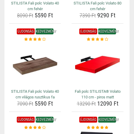
STILISTA Fali polc Volato 40
STILISTA Fali polc Volato 80
cm fehér
cm fehér
5590 Ft
9290 Ft
8090 Ft
7390 Ft
ÚJDONSÁG
KEDVEZMÉNY
ÚJDONSÁG
KEDVEZMÉNY
STILISTA Fali polc Volato 40
Fali polc STILISTA® Volato
cm világos rusztikus fa
110 cm - piros matt
5590 Ft
12090 Ft
7090 Ft
13290 Ft
ÚJDONSÁG
KEDVEZMÉNY
ÚJDONSÁG
KEDVEZMÉNY