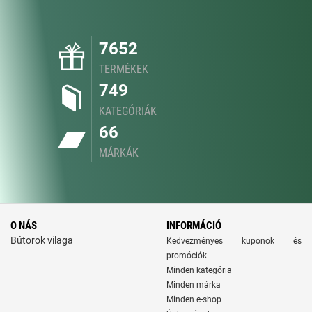
7652
TERMÉKEK
749
KATEGÓRIÁK
66
MÁRKÁK
O NÁS
INFORMÁCIÓ
Bútorok vilaga
Kedvezményes kuponok és
promóciók
Minden kategória
Minden márka
Minden e-shop