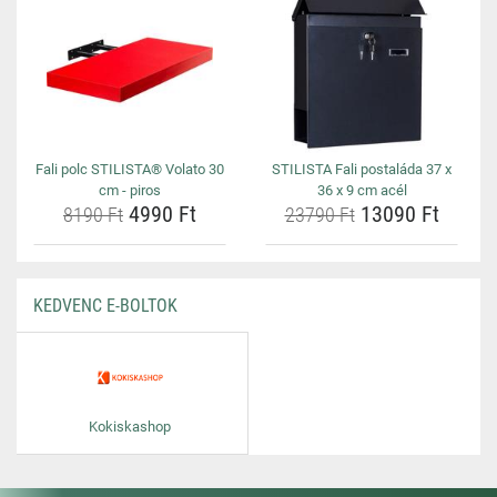
Fali polc STILISTA® Volato 30
STILISTA Fali postaláda 37 x
cm - piros
36 x 9 cm acél
4990 Ft
13090 Ft
8190 Ft
23790 Ft
KEDVENC E-BOLTOK
Kokiskashop