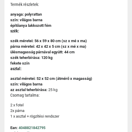
Termék részletek:
anyaga: polyrattan
szín: világos barna
építőanya lakkozott fém
szék:
szék méretei: 56 x 59 x 80 cm (sz x mé x ma)
párna méretei: 42 x 42 x 5 cm (sz x mé x ma)
ülésmagasság párnával együtt: 44 cm
szék teherbírása: 120 kg
fekete szín
asztal:
asztal méretei: 52 x 52 cm (átmérő x magasság)
szín: világos barna
az asztal teherbírása:
25 kg
Csomag tartalma:
2 x fotel
2x párna
1 x asztal + rögzítési rendszer
Ean:
4048821842795