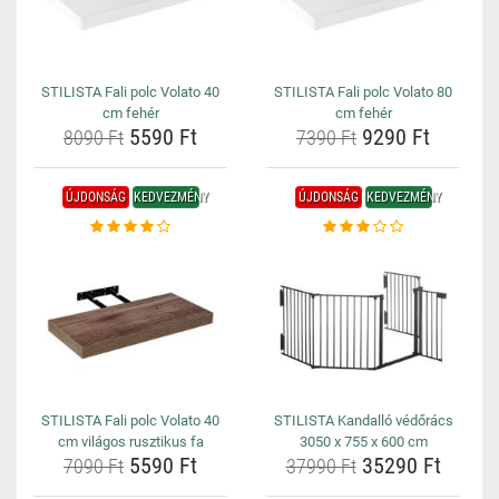
STILISTA Fali polc Volato 40
STILISTA Fali polc Volato 80
cm fehér
cm fehér
5590 Ft
9290 Ft
8090 Ft
7390 Ft
ÚJDONSÁG
KEDVEZMÉNY
ÚJDONSÁG
KEDVEZMÉNY
STILISTA Fali polc Volato 40
STILISTA Kandalló védőrács
cm világos rusztikus fa
3050 x 755 x 600 cm
5590 Ft
35290 Ft
7090 Ft
37990 Ft