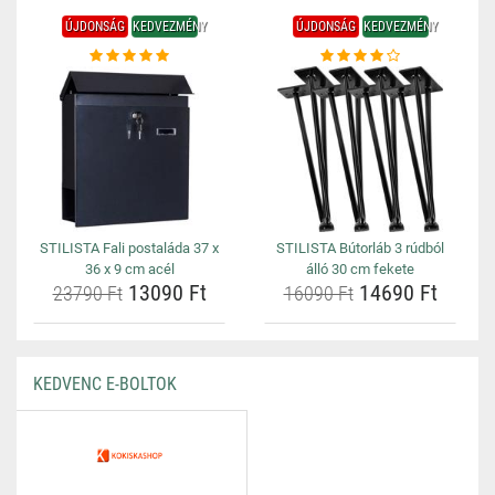
ÚJDONSÁG
KEDVEZMÉNY
ÚJDONSÁG
KEDVEZMÉNY
STILISTA Fali postaláda 37 x
STILISTA Bútorláb 3 rúdból
36 x 9 cm acél
álló 30 cm fekete
13090 Ft
14690 Ft
23790 Ft
16090 Ft
KEDVENC E-BOLTOK