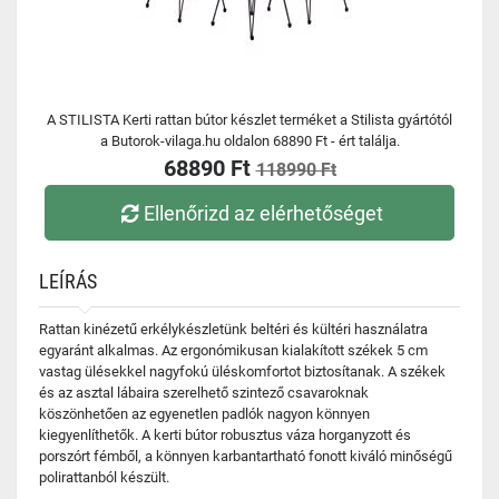
A STILISTA Kerti rattan bútor készlet terméket a Stilista gyártótól
a Butorok-vilaga.hu oldalon 68890 Ft - ért találja.
68890 Ft
118990 Ft
Ellenőrizd az elérhetőséget
LEÍRÁS
Rattan kinézetű erkélykészletünk beltéri és kültéri használatra
egyaránt alkalmas. Az ergonómikusan kialakított székek 5 cm
vastag ülésekkel nagyfokú üléskomfortot biztosítanak. A székek
és az asztal lábaira szerelhető szintező csavaroknak
köszönhetően az egyenetlen padlók nagyon könnyen
kiegyenlíthetők. A kerti bútor robusztus váza horganyzott és
porszórt fémből, a könnyen karbantartható fonott kiváló minőségű
polirattanból készült.