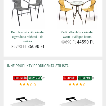
Kerti bisztró szék készlet
Kerti rattan bútor készlet
egymásba rakható 2 db
GARTH Világos barna
44590 Ft
szürke
49690 Ft
35090 Ft
39790 Ft
INNE PRODUKTY PRODUCENTA STILISTA
ÚJDONSÁG
KEDVEZMÉNY
ÚJDONSÁG
KEDVEZMÉNY