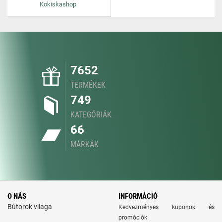
Kokiskashop
7652
TERMÉKEK
749
KATEGÓRIÁK
66
MÁRKÁK
O NÁS
INFORMÁCIÓ
Bútorok vilaga
Kedvezményes kuponok és
promóciók