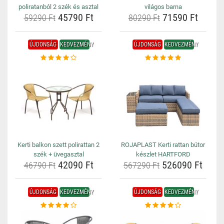
poliratanból 2 szék és asztal
világos barna
45790 Ft
71590 Ft
59290 Ft
80290 Ft
ÚJDONSÁG
KEDVEZMÉNY
ÚJDONSÁG
KEDVEZMÉNY
Kerti balkon szett polirattan 2
ROJAPLAST Kerti rattan bútor
szék + üvegasztal
készlet HARTFORD
42090 Ft
526090 Ft
46790 Ft
567290 Ft
ÚJDONSÁG
KEDVEZMÉNY
ÚJDONSÁG
KEDVEZMÉNY